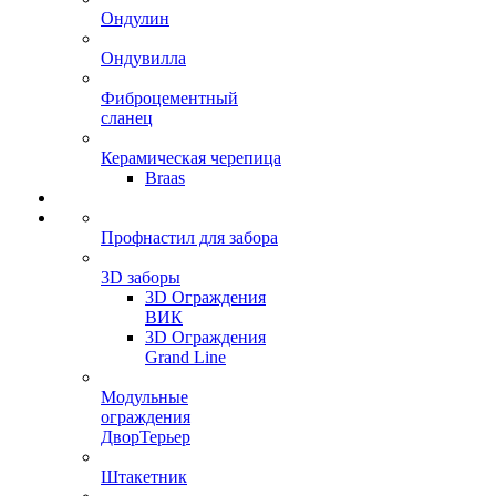
Ондулин
Ондувилла
Фиброцементный
сланец
Керамическая черепица
Braas
Профнастил для забора
3D заборы
3D Ограждения
ВИК
3D Ограждения
Grand Line
Модульные
ограждения
ДворТерьер
Штакетник