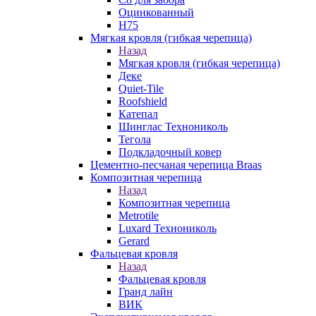
Оцинкованный
Н75
Мягкая кровля (гибкая черепица)
Назад
Мягкая кровля (гибкая черепица)
Деке
Quiet-Tile
Roofshield
Катепал
Шинглас Технониколь
Тегола
Подкладочный ковер
Цементно-песчаная черепица Braas
Композитная черепица
Назад
Композитная черепица
Metrotile
Luxard Технониколь
Gerard
Фальцевая кровля
Назад
Фальцевая кровля
Гранд лайн
ВИК