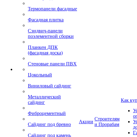
Термопанели фасадные
Фасадная плитка
Сэндвич-панели
поэлементной сборки
Планкен ДПК
(фасадная доска)
Стеновые панели ПВХ
Цокольный
Виниловый сайдинг
Металлический
Как ку
сайдинг
У
Фиброцементный
о
Строителям
Акции
У
Сайдинг под бревно
и Прорабам
д
Г
Сайдинг под камень