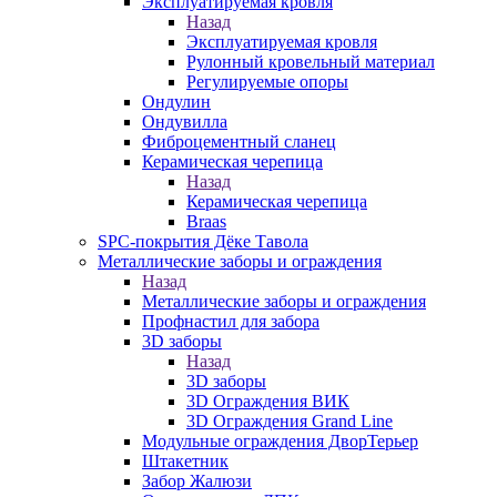
Эксплуатируемая кровля
Назад
Эксплуатируемая кровля
Рулонный кровельный материал
Регулируемые опоры
Ондулин
Ондувилла
Фиброцементный сланец
Керамическая черепица
Назад
Керамическая черепица
Braas
SPC-покрытия Дёке Тавола
Металлические заборы и ограждения
Назад
Металлические заборы и ограждения
Профнастил для забора
3D заборы
Назад
3D заборы
3D Ограждения ВИК
3D Ограждения Grand Line
Модульные ограждения ДворТерьер
Штакетник
Забор Жалюзи