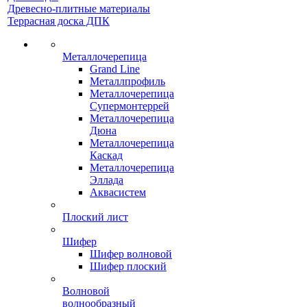
Древесно-плитные материалы
Террасная доска ДПК
Металлочерепица
Grand Line
Металлпрофиль
Металлочерепица
Супермонтеррей
Металлочерепица
Дюна
Металлочерепица
Каскад
Металлочерепица
Эллада
Аквасистем
Плоский лист
Шифер
Шифер волновой
Шифер плоский
Волновой
волнообразный