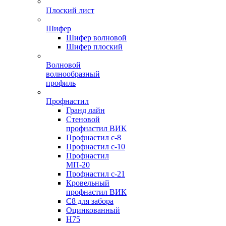
Плоский лист
Шифер
Шифер волновой
Шифер плоский
Волновой
волнообразный
профиль
Профнастил
Гранд лайн
Стеновой
профнастил ВИК
Профнастил с-8
Профнастил с-10
Профнастил
МП-20
Профнастил с-21
Кровельный
профнастил ВИК
С8 для забора
Оцинкованный
Н75