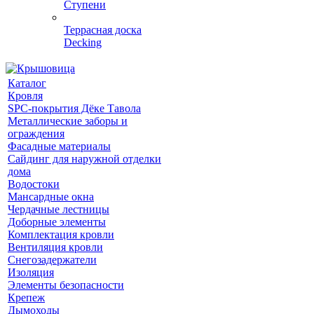
Ступени
Террасная доска
Decking
Каталог
Кровля
SPC-покрытия Дёке Тавола
Металлические заборы и
ограждения
Фасадные материалы
Сайдинг для наружной отделки
дома
Водостоки
Мансардные окна
Чердачные лестницы
Доборные элементы
Комплектация кровли
Вентиляция кровли
Снегозадержатели
Изоляция
Элементы безопасности
Крепеж
Дымоходы