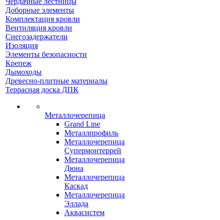
Чердачные лестницы
Доборные элементы
Комплектация кровли
Вентиляция кровли
Снегозадержатели
Изоляция
Элементы безопасности
Крепеж
Дымоходы
Древесно-плитные материалы
Террасная доска ДПК
Металлочерепица
Grand Line
Металлпрофиль
Металлочерепица
Супермонтеррей
Металлочерепица
Дюна
Металлочерепица
Каскад
Металлочерепица
Эллада
Аквасистем