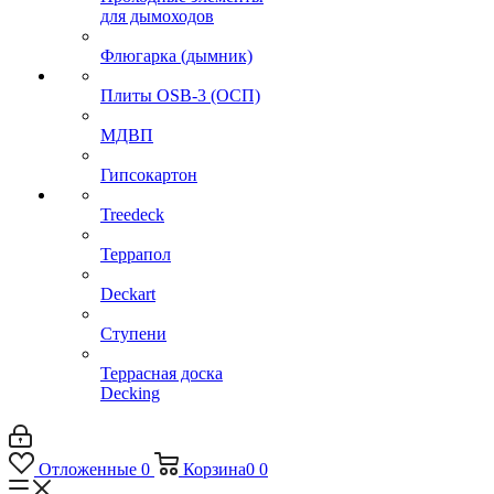
для дымоходов
Флюгарка (дымник)
Плиты OSB-3 (ОСП)
МДВП
Гипсокартон
Treedeck
Террапол
Deckart
Ступени
Террасная доска
Decking
Отложенные
0
Корзина
0
0