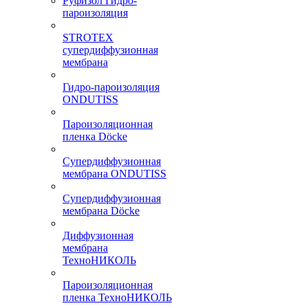
Руфизол Гидро-
пароизоляция
STROTEX
супердиффузионная
мембрана
Гидро-пароизоляция
ONDUTISS
Пароизоляционная
пленка Döcke
Супердиффузионная
мембрана ONDUTISS
Супердиффузионная
мембрана Döcke
Диффузионная
мембрана
ТехноНИКОЛЬ
Пароизоляционная
пленка ТехноНИКОЛЬ