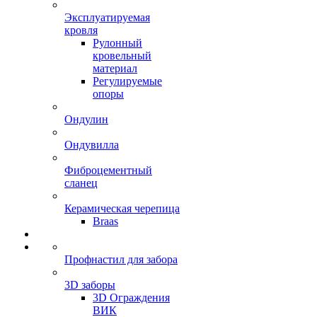
Эксплуатируемая
кровля
Рулонный
кровельный
материал
Регулируемые
опоры
Ондулин
Ондувилла
Фиброцементный
сланец
Керамическая черепица
Braas
Профнастил для забора
3D заборы
3D Ограждения
ВИК