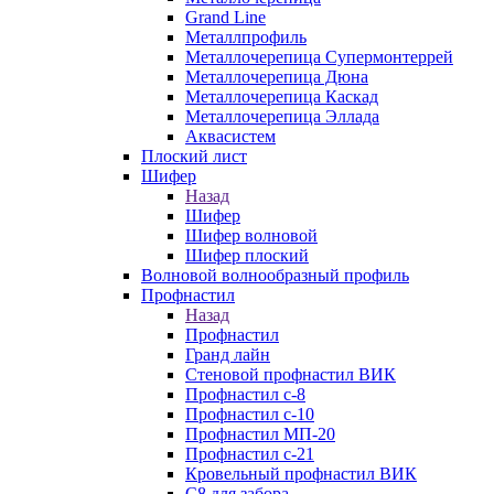
Grand Line
Металлпрофиль
Металлочерепица Супермонтеррей
Металлочерепица Дюна
Металлочерепица Каскад
Металлочерепица Эллада
Аквасистем
Плоский лист
Шифер
Назад
Шифер
Шифер волновой
Шифер плоский
Волновой волнообразный профиль
Профнастил
Назад
Профнастил
Гранд лайн
Стеновой профнастил ВИК
Профнастил с-8
Профнастил с-10
Профнастил МП-20
Профнастил с-21
Кровельный профнастил ВИК
С8 для забора