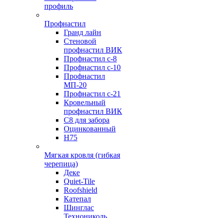
профиль
Профнастил
Гранд лайн
Стеновой
профнастил ВИК
Профнастил с-8
Профнастил с-10
Профнастил
МП-20
Профнастил с-21
Кровельный
профнастил ВИК
С8 для забора
Оцинкованный
Н75
Мягкая кровля (гибкая
черепица)
Деке
Quiet-Tile
Roofshield
Катепал
Шинглас
Технониколь