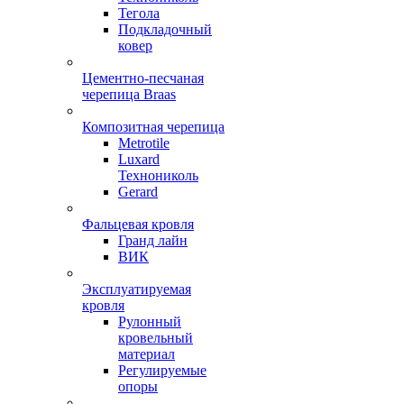
Тегола
Подкладочный
ковер
Цементно-песчаная
черепица Braas
Композитная черепица
Metrotile
Luxard
Технониколь
Gerard
Фальцевая кровля
Гранд лайн
ВИК
Эксплуатируемая
кровля
Рулонный
кровельный
материал
Регулируемые
опоры