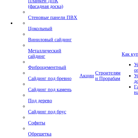
Планкен ДПК
(фасадная доска)
Стеновые панели ПВХ
Цокольный
Виниловый сайдинг
Металлический
Как ку
сайдинг
У
Фиброцементный
о
Строителям
Акции
У
Сайдинг под бревно
и Прорабам
д
Г
Сайдинг под камень
н
Под дерево
Сайдинг под брус
Софиты
Обрешетка