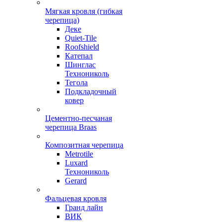
Мягкая кровля (гибкая
черепица)
Деке
Quiet-Tile
Roofshield
Катепал
Шинглас
Технониколь
Тегола
Подкладочный
ковер
Цементно-песчаная
черепица Braas
Композитная черепица
Metrotile
Luxard
Технониколь
Gerard
Фальцевая кровля
Гранд лайн
ВИК