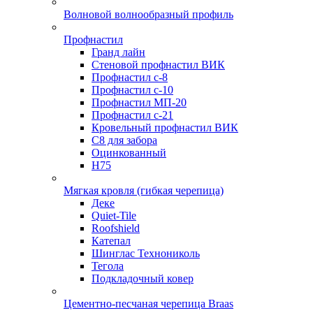
Волновой волнообразный профиль
Профнастил
Гранд лайн
Стеновой профнастил ВИК
Профнастил с-8
Профнастил с-10
Профнастил МП-20
Профнастил с-21
Кровельный профнастил ВИК
С8 для забора
Оцинкованный
Н75
Мягкая кровля (гибкая черепица)
Деке
Quiet-Tile
Roofshield
Катепал
Шинглас Технониколь
Тегола
Подкладочный ковер
Цементно-песчаная черепица Braas