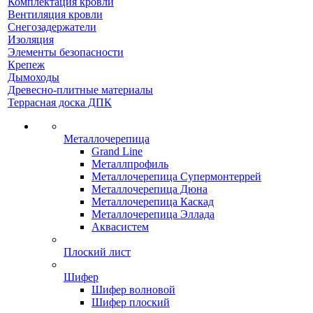
Комплектация кровли
Вентиляция кровли
Снегозадержатели
Изоляция
Элементы безопасности
Крепеж
Дымоходы
Древесно-плитные материалы
Террасная доска ДПК
Металлочерепица
Grand Line
Металлпрофиль
Металлочерепица Супермонтеррей
Металлочерепица Дюна
Металлочерепица Каскад
Металлочерепица Эллада
Аквасистем
Плоский лист
Шифер
Шифер волновой
Шифер плоский