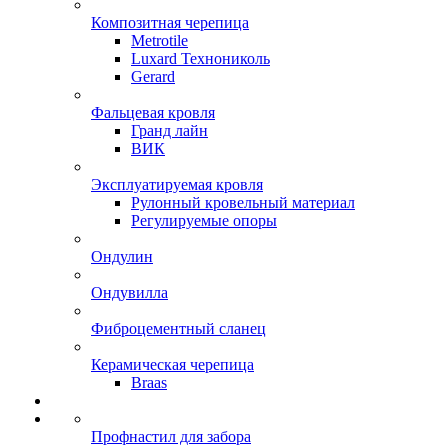
Композитная черепица
Metrotile
Luxard Технониколь
Gerard
Фальцевая кровля
Гранд лайн
ВИК
Эксплуатируемая кровля
Рулонный кровельный материал
Регулируемые опоры
Ондулин
Ондувилла
Фиброцементный сланец
Керамическая черепица
Braas
Профнастил для забора