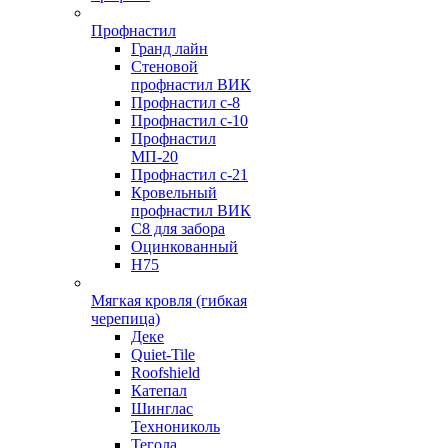
Профнастил
Гранд лайн
Стеновой
профнастил ВИК
Профнастил с-8
Профнастил с-10
Профнастил
МП-20
Профнастил с-21
Кровельный
профнастил ВИК
С8 для забора
Оцинкованный
Н75
Мягкая кровля (гибкая
черепица)
Деке
Quiet-Tile
Roofshield
Катепал
Шинглас
Технониколь
Тегола