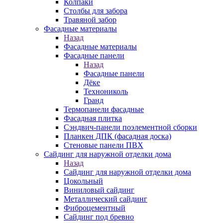
Колпаки
Столбы для забора
Травяной забор
Фасадные материалы
Назад
Фасадные материалы
Фасадные панели
Назад
Фасадные панели
Дёке
Технониколь
Гранд
Термопанели фасадные
Фасадная плитка
Сэндвич-панели поэлементной сборки
Планкен ДПК (фасадная доска)
Стеновые панели ПВХ
Сайдинг для наружной отделки дома
Назад
Сайдинг для наружной отделки дома
Цокольный
Виниловый сайдинг
Металлический сайдинг
Фиброцементный
Сайдинг под бревно