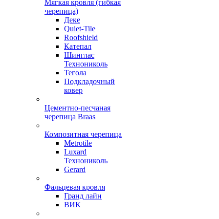
Мягкая кровля (гибкая
черепица)
Деке
Quiet-Tile
Roofshield
Катепал
Шинглас
Технониколь
Тегола
Подкладочный
ковер
Цементно-песчаная
черепица Braas
Композитная черепица
Metrotile
Luxard
Технониколь
Gerard
Фальцевая кровля
Гранд лайн
ВИК