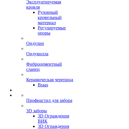
Эксплуатируемая
кровля
Рулонный
кровельный
материал
Регулируемые
опоры
Ондулин
Ондувилла
Фиброцементный
сланец
Керамическая черепица
Braas
Профнастил для забора
3D заборы
3D Ограждения
ВИК
3D Ограждения