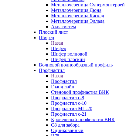
Металлочерепица Супермонтеррей
Металлочерепица Дюна
Металлочерепица Каскад
Металлочерепица Эллада
Аквасистем
Плоский лист
Шифер
Назад
Шифер
Шифер волновой
Шифер плоский
Волновой волнообразный профиль
Профнастил
Назад
Профнастил
Гранд лайн
Стеновой профнастил ВИК
Профнастил с-8
Профнастил с-10
Профнастил МП-20
Профнастил с-21
Кровельный профнастил ВИК
С8 для забора
Оцинкованный
Н75