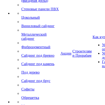
(фасадная доска)
Стеновые панели ПВХ
Цокольный
Виниловый сайдинг
Металлический
Как ку
сайдинг
У
Фиброцементный
о
Строителям
Акции
У
Сайдинг под бревно
и Прорабам
д
Г
Сайдинг под камень
н
Под дерево
Сайдинг под брус
Софиты
Обрешетка