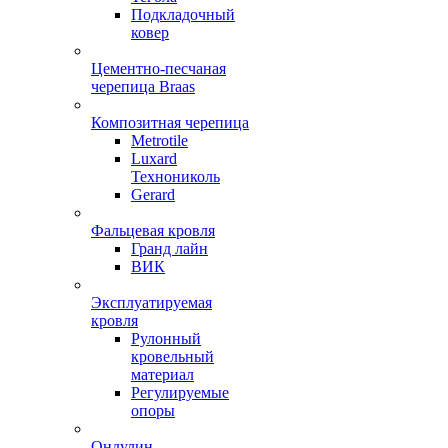
Подкладочный
ковер
Цементно-песчаная
черепица Braas
Композитная черепица
Metrotile
Luxard
Технониколь
Gerard
Фальцевая кровля
Гранд лайн
ВИК
Эксплуатируемая
кровля
Рулонный
кровельный
материал
Регулируемые
опоры
Ондулин