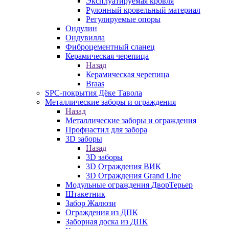
Эксплуатируемая кровля
Рулонный кровельный материал
Регулируемые опоры
Ондулин
Ондувилла
Фиброцементный сланец
Керамическая черепица
Назад
Керамическая черепица
Braas
SPC-покрытия Дёке Тавола
Металлические заборы и ограждения
Назад
Металлические заборы и ограждения
Профнастил для забора
3D заборы
Назад
3D заборы
3D Ограждения ВИК
3D Ограждения Grand Line
Модульные ограждения ДворТерьер
Штакетник
Забор Жалюзи
Ограждения из ДПК
Заборная доска из ДПК