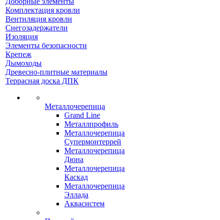
Доборные элементы
Комплектация кровли
Вентиляция кровли
Снегозадержатели
Изоляция
Элементы безопасности
Крепеж
Дымоходы
Древесно-плитные материалы
Террасная доска ДПК
Металлочерепица
Grand Line
Металлпрофиль
Металлочерепица
Супермонтеррей
Металлочерепица
Дюна
Металлочерепица
Каскад
Металлочерепица
Эллада
Аквасистем