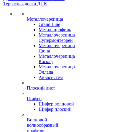
Террасная доска ДПК
Металлочерепица
Grand Line
Металлпрофиль
Металлочерепица
Супермонтеррей
Металлочерепица
Дюна
Металлочерепица
Каскад
Металлочерепица
Эллада
Аквасистем
Плоский лист
Шифер
Шифер волновой
Шифер плоский
Волновой
волнообразный
профиль