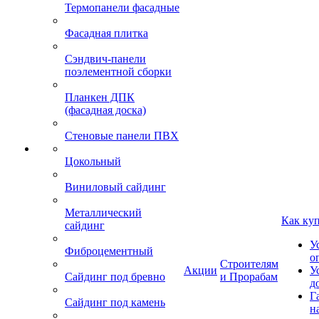
Термопанели фасадные
Фасадная плитка
Сэндвич-панели
поэлементной сборки
Планкен ДПК
(фасадная доска)
Стеновые панели ПВХ
Цокольный
Виниловый сайдинг
Металлический
Как ку
сайдинг
У
Фиброцементный
о
Строителям
Акции
У
Сайдинг под бревно
и Прорабам
д
Г
Сайдинг под камень
н