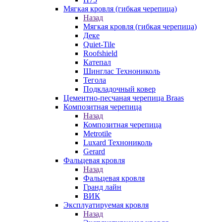
Мягкая кровля (гибкая черепица)
Назад
Мягкая кровля (гибкая черепица)
Деке
Quiet-Tile
Roofshield
Катепал
Шинглас Технониколь
Тегола
Подкладочный ковер
Цементно-песчаная черепица Braas
Композитная черепица
Назад
Композитная черепица
Metrotile
Luxard Технониколь
Gerard
Фальцевая кровля
Назад
Фальцевая кровля
Гранд лайн
ВИК
Эксплуатируемая кровля
Назад