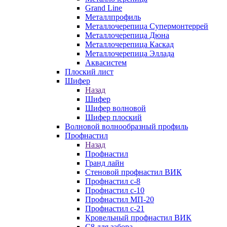
Grand Line
Металлпрофиль
Металлочерепица Супермонтеррей
Металлочерепица Дюна
Металлочерепица Каскад
Металлочерепица Эллада
Аквасистем
Плоский лист
Шифер
Назад
Шифер
Шифер волновой
Шифер плоский
Волновой волнообразный профиль
Профнастил
Назад
Профнастил
Гранд лайн
Стеновой профнастил ВИК
Профнастил с-8
Профнастил с-10
Профнастил МП-20
Профнастил с-21
Кровельный профнастил ВИК
С8 для забора