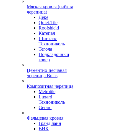
Мягкая кровля (гибкая
черепица)
Деке
Quiet-Tile
Roofshield
Катепал
Шинглас
Технониколь
Тегола
Подкладочный
ковер
Цементно-песчаная
черепица Braas
Композитная черепица
Metrotile
Luxard
Технониколь
Gerard
Фальцевая кровля
Гранд лайн
ВИК