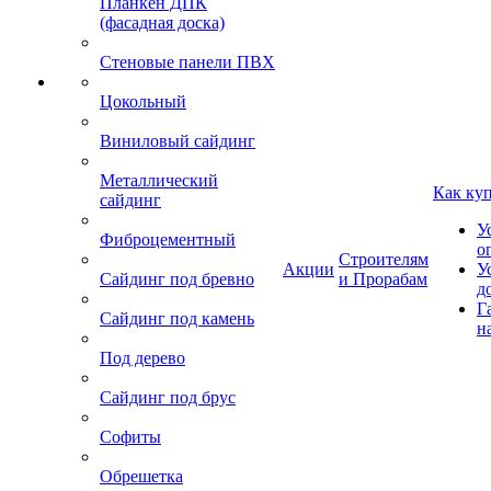
Планкен ДПК
(фасадная доска)
Стеновые панели ПВХ
Цокольный
Виниловый сайдинг
Металлический
Как ку
сайдинг
У
Фиброцементный
о
Строителям
Акции
У
Сайдинг под бревно
и Прорабам
д
Г
Сайдинг под камень
н
Под дерево
Сайдинг под брус
Софиты
Обрешетка