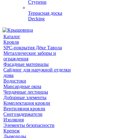
Ступени
Террасная доска
Decking
Каталог
Кровля
SPC-покрытия Дёке Тавола
Металлические заборы и
ограждения
Фасадные материалы
Сайдинг для наружной отделки
дома
Водостоки
Мансардные окна
Чердачные лестницы
Доборные элементы
Комплектация кровли
Вентиляция кровли
Снегозадержатели
Изоляция
Элементы безопасности
Крепеж
Дымоходы