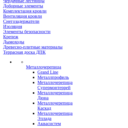
Чердачные лестницы
Доборные элементы
Комплектация кровли
Вентиляция кровли
Снегозадержатели
Изоляция
Элементы безопасности
Крепеж
Дымоходы
Древесно-плитные материалы
Террасная доска ДПК
Металлочерепица
Grand Line
Металлпрофиль
Металлочерепица
Супермонтеррей
Металлочерепица
Дюна
Металлочерепица
Каскад
Металлочерепица
Эллада
Аквасистем