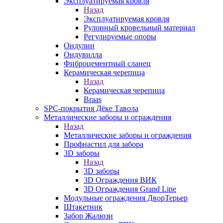
Эксплуатируемая кровля
Назад
Эксплуатируемая кровля
Рулонный кровельный материал
Регулируемые опоры
Ондулин
Ондувилла
Фиброцементный сланец
Керамическая черепица
Назад
Керамическая черепица
Braas
SPC-покрытия Дёке Тавола
Металлические заборы и ограждения
Назад
Металлические заборы и ограждения
Профнастил для забора
3D заборы
Назад
3D заборы
3D Ограждения ВИК
3D Ограждения Grand Line
Модульные ограждения ДворТерьер
Штакетник
Забор Жалюзи