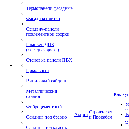
Термопанели фасадные
Фасадная плитка
Сэндвич-панели
поэлементной сборки
Планкен ДПК
(фасадная доска)
Стеновые панели ПВХ
Цокольный
Виниловый сайдинг
Металлический
Как ку
сайдинг
У
Фиброцементный
о
Строителям
Акции
У
Сайдинг под бревно
и Прорабам
д
Г
Сайдинг под камень