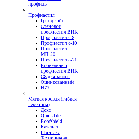
профиль
Профнастил
Гранд лайн
Стеновой
профнастил ВИК
Профнастил с-8
Профнастил с-10
Профнастил
МП-20
Профнастил с-21
Кровельный
профнастил ВИК
С8 для забора
Оцинкованный
Н75
Мягкая кровля (гибкая
черепица)
Деке
Quiet-Tile
Roofshield
Катепал
Шинглас
Технониколь