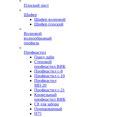
Плоский лист
Шифер
Шифер волновой
Шифер плоский
Волновой
волнообразный
профиль
Профнастил
Гранд лайн
Стеновой
профнастил ВИК
Профнастил с-8
Профнастил с-10
Профнастил
МП-20
Профнастил с-21
Кровельный
профнастил ВИК
С8 для забора
Оцинкованный
Н75