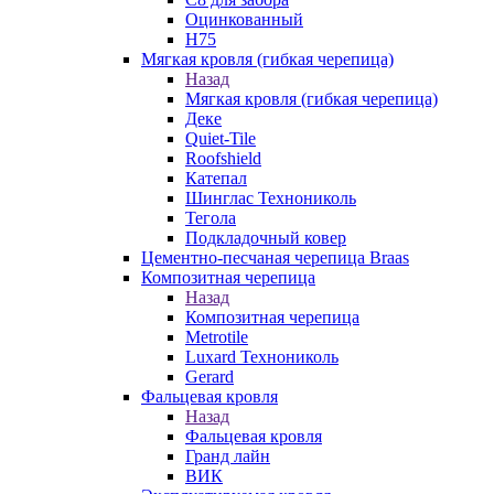
Оцинкованный
Н75
Мягкая кровля (гибкая черепица)
Назад
Мягкая кровля (гибкая черепица)
Деке
Quiet-Tile
Roofshield
Катепал
Шинглас Технониколь
Тегола
Подкладочный ковер
Цементно-песчаная черепица Braas
Композитная черепица
Назад
Композитная черепица
Metrotile
Luxard Технониколь
Gerard
Фальцевая кровля
Назад
Фальцевая кровля
Гранд лайн
ВИК