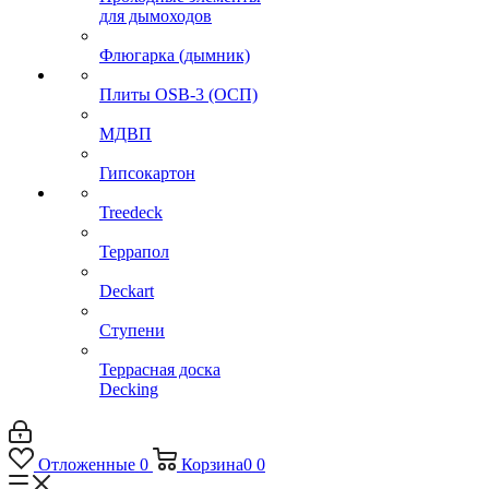
для дымоходов
Флюгарка (дымник)
Плиты OSB-3 (ОСП)
МДВП
Гипсокартон
Treedeck
Террапол
Deckart
Ступени
Террасная доска
Decking
Отложенные
0
Корзина
0
0