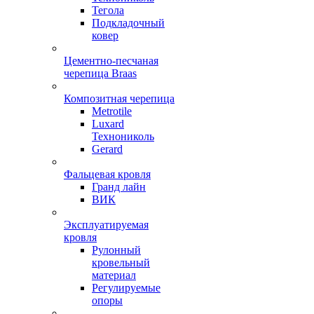
Тегола
Подкладочный
ковер
Цементно-песчаная
черепица Braas
Композитная черепица
Metrotile
Luxard
Технониколь
Gerard
Фальцевая кровля
Гранд лайн
ВИК
Эксплуатируемая
кровля
Рулонный
кровельный
материал
Регулируемые
опоры