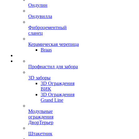
Ондулин
Ондувилла
Фиброцементный
сланец
Керамическая черепица
Braas
Профнастил для забора
3D заборы
3D Ограждения
ВИК
3D Ограждения
Grand Line
Модульные
ограждения
ДворТерьер
Штакетник