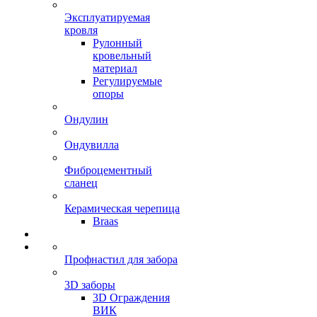
Эксплуатируемая
кровля
Рулонный
кровельный
материал
Регулируемые
опоры
Ондулин
Ондувилла
Фиброцементный
сланец
Керамическая черепица
Braas
Профнастил для забора
3D заборы
3D Ограждения
ВИК