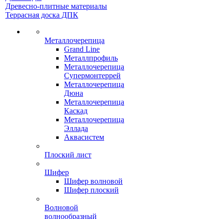
Древесно-плитные материалы
Террасная доска ДПК
Металлочерепица
Grand Line
Металлпрофиль
Металлочерепица
Супермонтеррей
Металлочерепица
Дюна
Металлочерепица
Каскад
Металлочерепица
Эллада
Аквасистем
Плоский лист
Шифер
Шифер волновой
Шифер плоский
Волновой
волнообразный