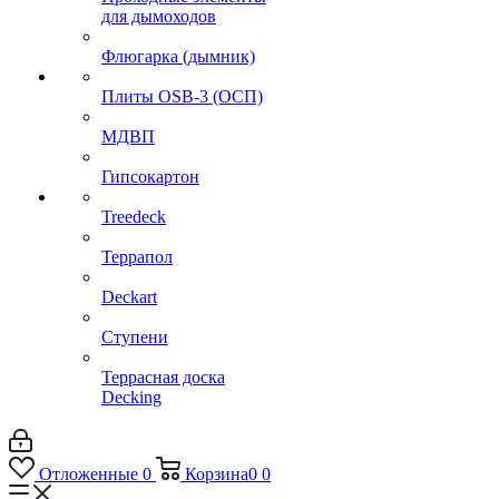
для дымоходов
Флюгарка (дымник)
Плиты OSB-3 (ОСП)
МДВП
Гипсокартон
Treedeck
Террапол
Deckart
Ступени
Террасная доска
Decking
Отложенные
0
Корзина
0
0