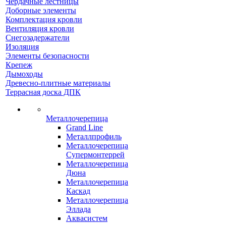
Чердачные лестницы
Доборные элементы
Комплектация кровли
Вентиляция кровли
Снегозадержатели
Изоляция
Элементы безопасности
Крепеж
Дымоходы
Древесно-плитные материалы
Террасная доска ДПК
Металлочерепица
Grand Line
Металлпрофиль
Металлочерепица
Супермонтеррей
Металлочерепица
Дюна
Металлочерепица
Каскад
Металлочерепица
Эллада
Аквасистем