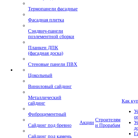
Термопанели фасадные
Фасадная плитка
Сэндвич-панели
поэлементной сборки
Планкен ДПК
(фасадная доска)
Стеновые панели ПВХ
Цокольный
Виниловый сайдинг
Металлический
Как ку
сайдинг
У
Фиброцементный
о
Строителям
Акции
У
Сайдинг под бревно
и Прорабам
д
Г
Сайдинг под камень