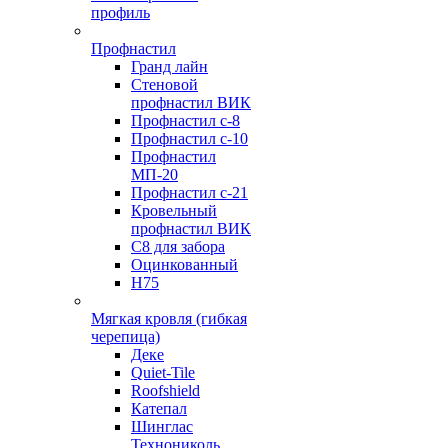
профиль
Профнастил
Гранд лайн
Стеновой
профнастил ВИК
Профнастил с-8
Профнастил с-10
Профнастил
МП-20
Профнастил с-21
Кровельный
профнастил ВИК
С8 для забора
Оцинкованный
Н75
Мягкая кровля (гибкая
черепица)
Деке
Quiet-Tile
Roofshield
Катепал
Шинглас
Технониколь