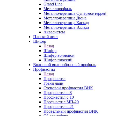
Grand Line
Металлпрофиль
Металлочерепица Супермонтеррей
Металлочерепица Дюна
Металлочерепица Каскад
Металлочерепица Эллада
Аквасистем
Плоский лист
Шифер
Назад
Шифер
Шифер волновой
Шифер плоский
Волновой волнообразный профиль
Профнастил
Назад
Профнастил
Гранд лайн
Стеновой профнастил ВИК
Профнастил с-8
Профнастил с-10
Профнастил МП-20
Профнастил с-21
Кровельный профнастил ВИК
С8 для забора