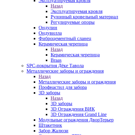
Эксплуатируемая кровля
Назад
Эксплуатируемая кровля
Рулонный кровельный материал
Регулируемые опоры
Ондулин
Ондувилла
Фиброцементный сланец
Керамическая черепица
Назад
Керамическая черепица
Braas
SPC-покрытия Дёке Тавола
Металлические заборы и ограждения
Назад
Металлические заборы и ограждения
Профнастил для забора
3D заборы
Назад
3D заборы
3D Ограждения ВИК
3D Ограждения Grand Line
Модульные ограждения ДворТерьер
Штакетник
Забор Жалюзи