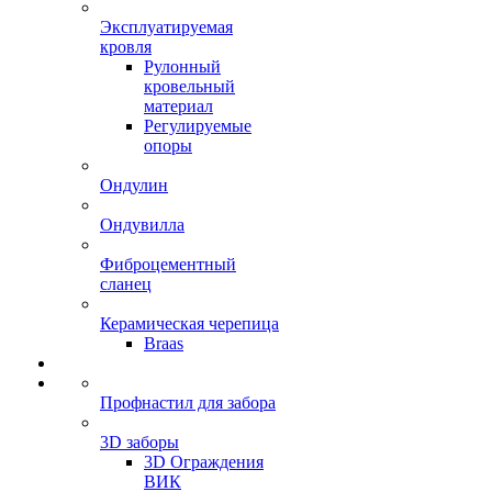
Эксплуатируемая
кровля
Рулонный
кровельный
материал
Регулируемые
опоры
Ондулин
Ондувилла
Фиброцементный
сланец
Керамическая черепица
Braas
Профнастил для забора
3D заборы
3D Ограждения
ВИК