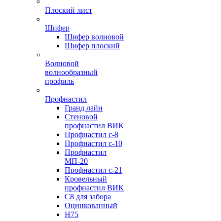
Плоский лист
Шифер
Шифер волновой
Шифер плоский
Волновой
волнообразный
профиль
Профнастил
Гранд лайн
Стеновой
профнастил ВИК
Профнастил с-8
Профнастил с-10
Профнастил
МП-20
Профнастил с-21
Кровельный
профнастил ВИК
С8 для забора
Оцинкованный
Н75