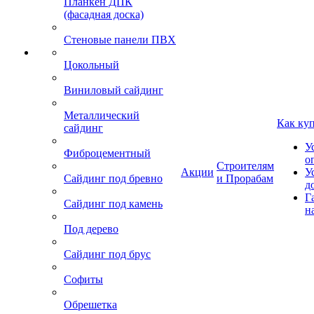
Планкен ДПК
(фасадная доска)
Стеновые панели ПВХ
Цокольный
Виниловый сайдинг
Металлический
Как ку
сайдинг
У
Фиброцементный
о
Строителям
Акции
У
Сайдинг под бревно
и Прорабам
д
Г
Сайдинг под камень
н
Под дерево
Сайдинг под брус
Софиты
Обрешетка