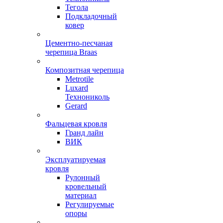
Тегола
Подкладочный
ковер
Цементно-песчаная
черепица Braas
Композитная черепица
Metrotile
Luxard
Технониколь
Gerard
Фальцевая кровля
Гранд лайн
ВИК
Эксплуатируемая
кровля
Рулонный
кровельный
материал
Регулируемые
опоры