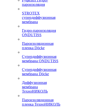
Руфизол Гидро-
пароизоляция
STROTEX
супердиффузионная
мембрана
Гидро-пароизоляция
ONDUTISS
Пароизоляционная
пленка Döcke
Супердиффузионная
мембрана ONDUTISS
Супердиффузионная
мембрана Döcke
Диффузионная
мембрана
ТехноНИКОЛЬ
Пароизоляционная
пленка ТехноНИКОЛЬ