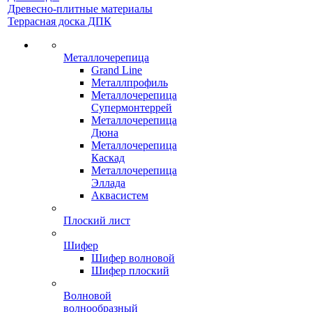
Древесно-плитные материалы
Террасная доска ДПК
Металлочерепица
Grand Line
Металлпрофиль
Металлочерепица
Супермонтеррей
Металлочерепица
Дюна
Металлочерепица
Каскад
Металлочерепица
Эллада
Аквасистем
Плоский лист
Шифер
Шифер волновой
Шифер плоский
Волновой
волнообразный