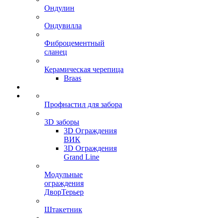
Ондулин
Ондувилла
Фиброцементный
сланец
Керамическая черепица
Braas
Профнастил для забора
3D заборы
3D Ограждения
ВИК
3D Ограждения
Grand Line
Модульные
ограждения
ДворТерьер
Штакетник