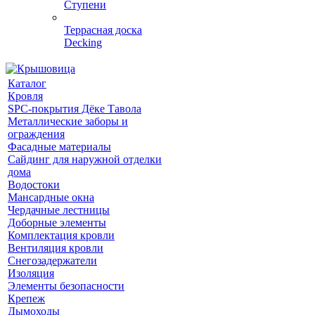
Ступени
Террасная доска
Decking
Каталог
Кровля
SPC-покрытия Дёке Тавола
Металлические заборы и
ограждения
Фасадные материалы
Сайдинг для наружной отделки
дома
Водостоки
Мансардные окна
Чердачные лестницы
Доборные элементы
Комплектация кровли
Вентиляция кровли
Снегозадержатели
Изоляция
Элементы безопасности
Крепеж
Дымоходы