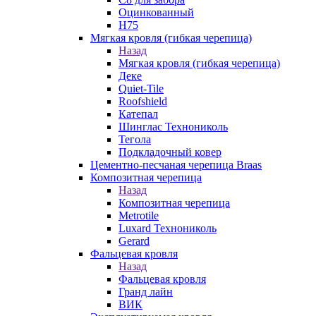
Оцинкованный
Н75
Мягкая кровля (гибкая черепица)
Назад
Мягкая кровля (гибкая черепица)
Деке
Quiet-Tile
Roofshield
Катепал
Шинглас Технониколь
Тегола
Подкладочный ковер
Цементно-песчаная черепица Braas
Композитная черепица
Назад
Композитная черепица
Metrotile
Luxard Технониколь
Gerard
Фальцевая кровля
Назад
Фальцевая кровля
Гранд лайн
ВИК