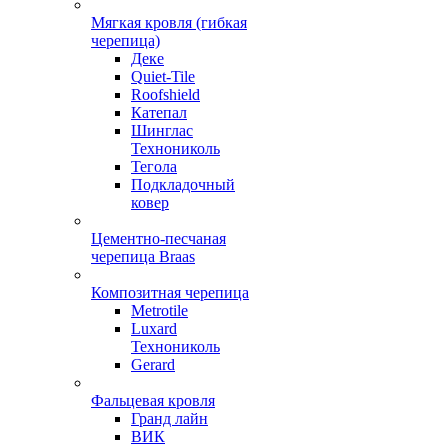
Мягкая кровля (гибкая
черепица)
Деке
Quiet-Tile
Roofshield
Катепал
Шинглас
Технониколь
Тегола
Подкладочный
ковер
Цементно-песчаная
черепица Braas
Композитная черепица
Metrotile
Luxard
Технониколь
Gerard
Фальцевая кровля
Гранд лайн
ВИК