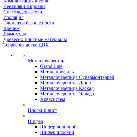
Комплектация кровли
Вентиляция кровли
Снегозадержатели
Изоляция
Элементы безопасности
Крепеж
Дымоходы
Древесно-плитные материалы
Террасная доска ДПК
Металлочерепица
Grand Line
Металлпрофиль
Металлочерепица Супермонтеррей
Металлочерепица Дюна
Металлочерепица Каскад
Металлочерепица Эллада
Аквасистем
Плоский лист
Шифер
Шифер волновой
Шифер плоский