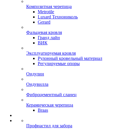
Композитная черепица
Metrotile
Luxard Технониколь
Gerard
Фальцевая кровля
Гранд лайн
ВИК
Эксплуатируемая кровля
Рулонный кровельный материал
Регулируемые опоры
Ондулин
Ондувилла
Фиброцементный сланец
Керамическая черепица
Braas
Профнастил для забора