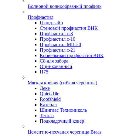
Волновой волнообразный профиль
Профнастил
Гранд лайн
Стеновой профнастил ВИК
Профнастил с-8
Профнастил с-10
Профнастил МП-20
Профнастил с-21
Кровельный профнастил ВИК
С8 для забора
Оцинкованный
Н75
Мягкая кровля (гибкая черепица)
Деке
Quiet-Tile
Roofshield
Катепал
Шинглас Технониколь
Тегола
Подкладочный ковер
Цементно-песчаная черепица Braas