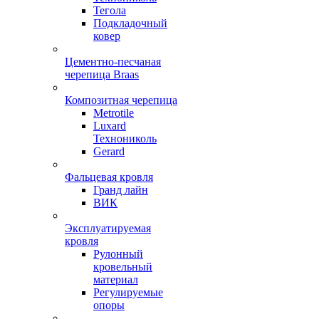
Тегола
Подкладочный
ковер
Цементно-песчаная
черепица Braas
Композитная черепица
Metrotile
Luxard
Технониколь
Gerard
Фальцевая кровля
Гранд лайн
ВИК
Эксплуатируемая
кровля
Рулонный
кровельный
материал
Регулируемые
опоры