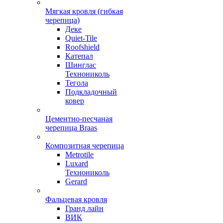
Мягкая кровля (гибкая
черепица)
Деке
Quiet-Tile
Roofshield
Катепал
Шинглас
Технониколь
Тегола
Подкладочный
ковер
Цементно-песчаная
черепица Braas
Композитная черепица
Metrotile
Luxard
Технониколь
Gerard
Фальцевая кровля
Гранд лайн
ВИК