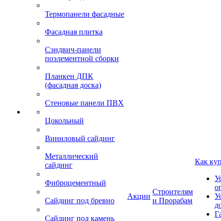
Термопанели фасадные
Фасадная плитка
Сэндвич-панели
поэлементной сборки
Планкен ДПК
(фасадная доска)
Стеновые панели ПВХ
Цокольный
Виниловый сайдинг
Металлический
Как ку
сайдинг
У
Фиброцементный
о
Строителям
Акции
У
Сайдинг под бревно
и Прорабам
д
Г
Сайдинг под камень