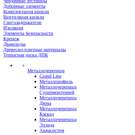
Чердачные лестницы
Доборные элементы
Комплектация кровли
Вентиляция кровли
Снегозадержатели
Изоляция
Элементы безопасности
Крепеж
Дымоходы
Древесно-плитные материалы
Террасная доска ДПК
Металлочерепица
Grand Line
Металлпрофиль
Металлочерепица
Супермонтеррей
Металлочерепица
Дюна
Металлочерепица
Каскад
Металлочерепица
Эллада
Аквасистем