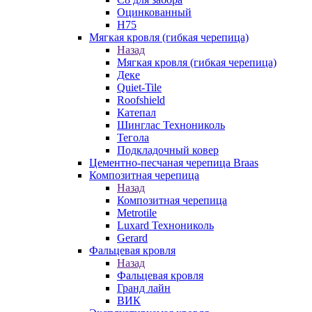
Оцинкованный
Н75
Мягкая кровля (гибкая черепица)
Назад
Мягкая кровля (гибкая черепица)
Деке
Quiet-Tile
Roofshield
Катепал
Шинглас Технониколь
Тегола
Подкладочный ковер
Цементно-песчаная черепица Braas
Композитная черепица
Назад
Композитная черепица
Metrotile
Luxard Технониколь
Gerard
Фальцевая кровля
Назад
Фальцевая кровля
Гранд лайн
ВИК