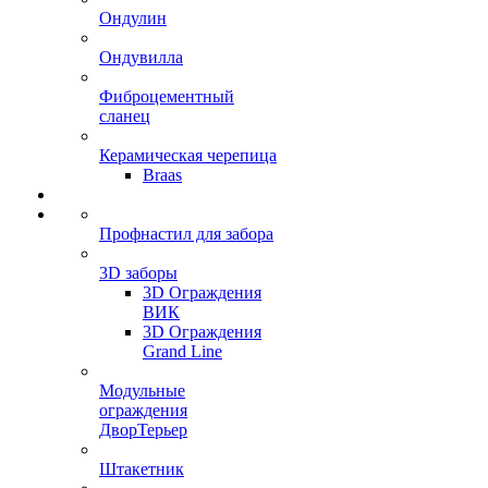
Ондулин
Ондувилла
Фиброцементный
сланец
Керамическая черепица
Braas
Профнастил для забора
3D заборы
3D Ограждения
ВИК
3D Ограждения
Grand Line
Модульные
ограждения
ДворТерьер
Штакетник