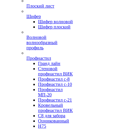
Плоский лист
Шифер
Шифер волновой
Шифер плоский
Волновой
волнообразный
профиль
Профнастил
Гранд лайн
Стеновой
профнастил ВИК
Профнастил с-8
Профнастил с-10
Профнастил
МП-20
Профнастил с-21
Кровельный
профнастил ВИК
С8 для забора
Оцинкованный
Н75