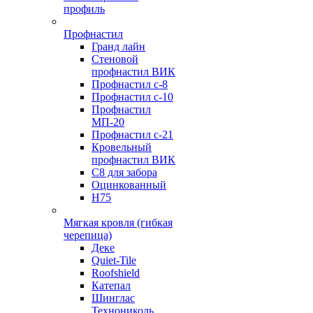
профиль
Профнастил
Гранд лайн
Стеновой
профнастил ВИК
Профнастил с-8
Профнастил с-10
Профнастил
МП-20
Профнастил с-21
Кровельный
профнастил ВИК
С8 для забора
Оцинкованный
Н75
Мягкая кровля (гибкая
черепица)
Деке
Quiet-Tile
Roofshield
Катепал
Шинглас
Технониколь