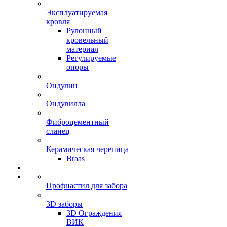
Эксплуатируемая
кровля
Рулонный
кровельный
материал
Регулируемые
опоры
Ондулин
Ондувилла
Фиброцементный
сланец
Керамическая черепица
Braas
Профнастил для забора
3D заборы
3D Ограждения
ВИК