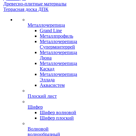
Древесно-плитные материалы
Террасная доска ДПК
Металлочерепица
Grand Line
Металлпрофиль
Металлочерепица
Супермонтеррей
Металлочерепица
Дюна
Металлочерепица
Каскад
Металлочерепица
Эллада
Аквасистем
Плоский лист
Шифер
Шифер волновой
Шифер плоский
Волновой
волнообразный