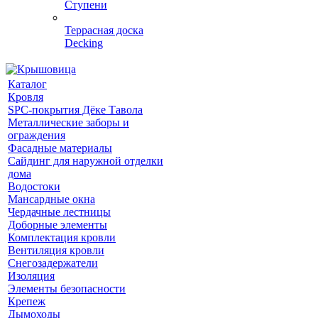
Ступени
Террасная доска
Decking
Каталог
Кровля
SPC-покрытия Дёке Тавола
Металлические заборы и
ограждения
Фасадные материалы
Сайдинг для наружной отделки
дома
Водостоки
Мансардные окна
Чердачные лестницы
Доборные элементы
Комплектация кровли
Вентиляция кровли
Снегозадержатели
Изоляция
Элементы безопасности
Крепеж
Дымоходы