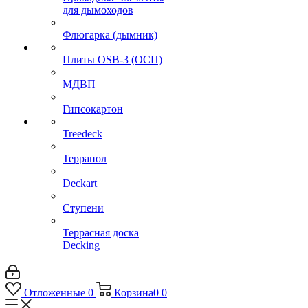
для дымоходов
Флюгарка (дымник)
Плиты OSB-3 (ОСП)
МДВП
Гипсокартон
Treedeck
Террапол
Deckart
Ступени
Террасная доска
Decking
Отложенные
0
Корзина
0
0