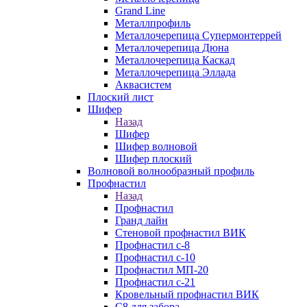
Grand Line
Металлпрофиль
Металлочерепица Супермонтеррей
Металлочерепица Дюна
Металлочерепица Каскад
Металлочерепица Эллада
Аквасистем
Плоский лист
Шифер
Назад
Шифер
Шифер волновой
Шифер плоский
Волновой волнообразный профиль
Профнастил
Назад
Профнастил
Гранд лайн
Стеновой профнастил ВИК
Профнастил с-8
Профнастил с-10
Профнастил МП-20
Профнастил с-21
Кровельный профнастил ВИК
С8 для забора