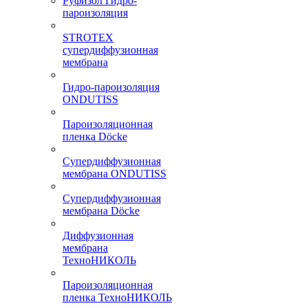
Руфизол Гидро-
пароизоляция
STROTEX
супердиффузионная
мембрана
Гидро-пароизоляция
ONDUTISS
Пароизоляционная
пленка Döcke
Супердиффузионная
мембрана ONDUTISS
Супердиффузионная
мембрана Döcke
Диффузионная
мембрана
ТехноНИКОЛЬ
Пароизоляционная
пленка ТехноНИКОЛЬ