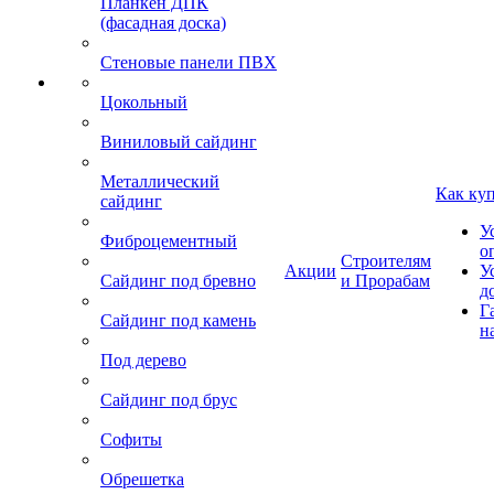
Планкен ДПК
(фасадная доска)
Стеновые панели ПВХ
Цокольный
Виниловый сайдинг
Металлический
Как ку
сайдинг
У
Фиброцементный
о
Строителям
Акции
У
Сайдинг под бревно
и Прорабам
д
Г
Сайдинг под камень
н
Под дерево
Сайдинг под брус
Софиты
Обрешетка