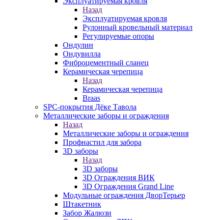
Эксплуатируемая кровля
Назад
Эксплуатируемая кровля
Рулонный кровельный материал
Регулируемые опоры
Ондулин
Ондувилла
Фиброцементный сланец
Керамическая черепица
Назад
Керамическая черепица
Braas
SPC-покрытия Дёке Тавола
Металлические заборы и ограждения
Назад
Металлические заборы и ограждения
Профнастил для забора
3D заборы
Назад
3D заборы
3D Ограждения ВИК
3D Ограждения Grand Line
Модульные ограждения ДворТерьер
Штакетник
Забор Жалюзи