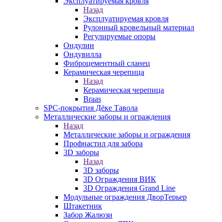
Эксплуатируемая кровля
Назад
Эксплуатируемая кровля
Рулонный кровельный материал
Регулируемые опоры
Ондулин
Ондувилла
Фиброцементный сланец
Керамическая черепица
Назад
Керамическая черепица
Braas
SPC-покрытия Дёке Тавола
Металлические заборы и ограждения
Назад
Металлические заборы и ограждения
Профнастил для забора
3D заборы
Назад
3D заборы
3D Ограждения ВИК
3D Ограждения Grand Line
Модульные ограждения ДворТерьер
Штакетник
Забор Жалюзи