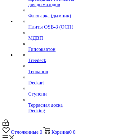
для дымоходов
Флюгарка (дымник)
Плиты OSB-3 (ОСП)
МДВП
Гипсокартон
Treedeck
Террапол
Deckart
Ступени
Террасная доска
Decking
Отложенные
0
Корзина
0
0