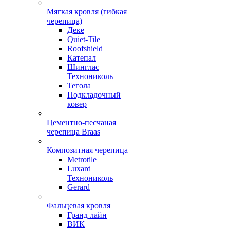
Мягкая кровля (гибкая
черепица)
Деке
Quiet-Tile
Roofshield
Катепал
Шинглас
Технониколь
Тегола
Подкладочный
ковер
Цементно-песчаная
черепица Braas
Композитная черепица
Metrotile
Luxard
Технониколь
Gerard
Фальцевая кровля
Гранд лайн
ВИК