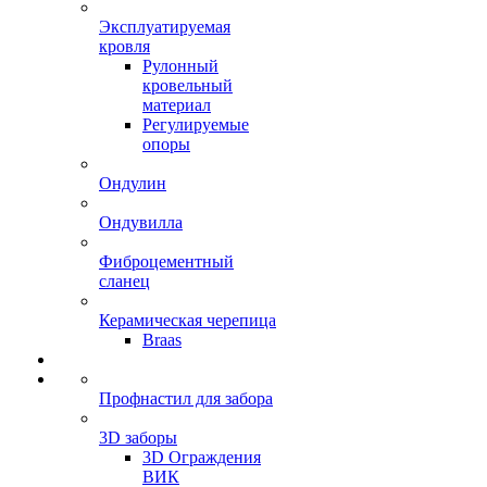
Эксплуатируемая
кровля
Рулонный
кровельный
материал
Регулируемые
опоры
Ондулин
Ондувилла
Фиброцементный
сланец
Керамическая черепица
Braas
Профнастил для забора
3D заборы
3D Ограждения
ВИК