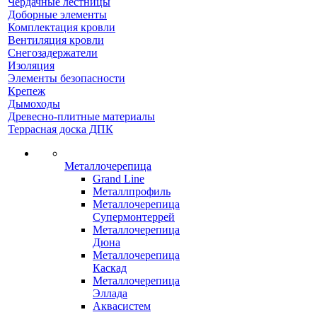
Чердачные лестницы
Доборные элементы
Комплектация кровли
Вентиляция кровли
Снегозадержатели
Изоляция
Элементы безопасности
Крепеж
Дымоходы
Древесно-плитные материалы
Террасная доска ДПК
Металлочерепица
Grand Line
Металлпрофиль
Металлочерепица
Супермонтеррей
Металлочерепица
Дюна
Металлочерепица
Каскад
Металлочерепица
Эллада
Аквасистем