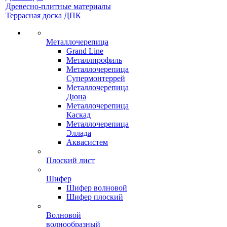
Древесно-плитные материалы
Террасная доска ДПК
Металлочерепица
Grand Line
Металлпрофиль
Металлочерепица
Супермонтеррей
Металлочерепица
Дюна
Металлочерепица
Каскад
Металлочерепица
Эллада
Аквасистем
Плоский лист
Шифер
Шифер волновой
Шифер плоский
Волновой
волнообразный