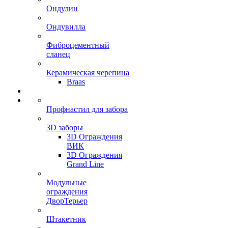
Ондулин
Ондувилла
Фиброцементный
сланец
Керамическая черепица
Braas
Профнастил для забора
3D заборы
3D Ограждения
ВИК
3D Ограждения
Grand Line
Модульные
ограждения
ДворТерьер
Штакетник