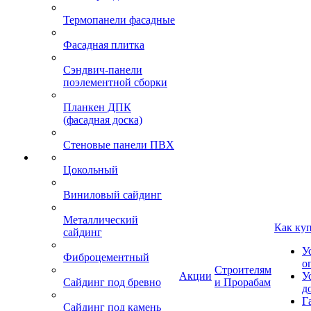
Термопанели фасадные
Фасадная плитка
Сэндвич-панели
поэлементной сборки
Планкен ДПК
(фасадная доска)
Стеновые панели ПВХ
Цокольный
Виниловый сайдинг
Металлический
Как ку
сайдинг
У
Фиброцементный
о
Строителям
Акции
У
Сайдинг под бревно
и Прорабам
д
Г
Сайдинг под камень