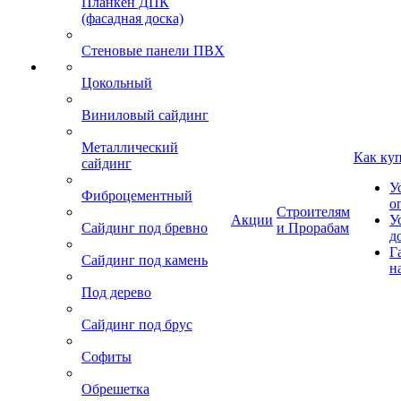
Планкен ДПК
(фасадная доска)
Стеновые панели ПВХ
Цокольный
Виниловый сайдинг
Металлический
Как ку
сайдинг
У
Фиброцементный
о
Строителям
Акции
У
Сайдинг под бревно
и Прорабам
д
Г
Сайдинг под камень
н
Под дерево
Сайдинг под брус
Софиты
Обрешетка