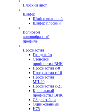
Плоский лист
Шифер
Шифер волновой
Шифер плоский
Волновой
волнообразный
профиль
Профнастил
Гранд лайн
Стеновой
профнастил ВИК
Профнастил с-8
Профнастил с-10
Профнастил
МП-20
Профнастил с-21
Кровельный
профнастил ВИК
С8 для забора
Оцинкованный
Н75