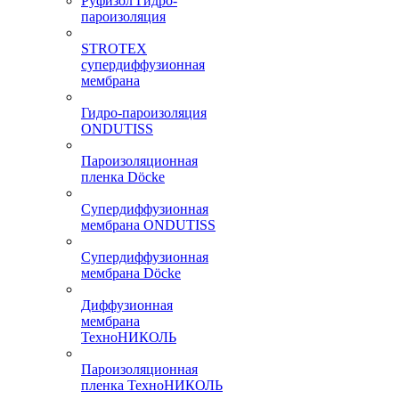
Руфизол Гидро-
пароизоляция
STROTEX
супердиффузионная
мембрана
Гидро-пароизоляция
ONDUTISS
Пароизоляционная
пленка Döcke
Супердиффузионная
мембрана ONDUTISS
Супердиффузионная
мембрана Döcke
Диффузионная
мембрана
ТехноНИКОЛЬ
Пароизоляционная
пленка ТехноНИКОЛЬ