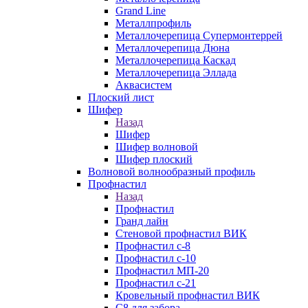
Grand Line
Металлпрофиль
Металлочерепица Супермонтеррей
Металлочерепица Дюна
Металлочерепица Каскад
Металлочерепица Эллада
Аквасистем
Плоский лист
Шифер
Назад
Шифер
Шифер волновой
Шифер плоский
Волновой волнообразный профиль
Профнастил
Назад
Профнастил
Гранд лайн
Стеновой профнастил ВИК
Профнастил с-8
Профнастил с-10
Профнастил МП-20
Профнастил с-21
Кровельный профнастил ВИК
С8 для забора