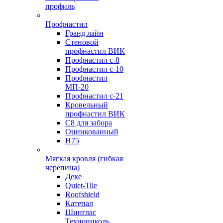
профиль
Профнастил
Гранд лайн
Стеновой
профнастил ВИК
Профнастил с-8
Профнастил с-10
Профнастил
МП-20
Профнастил с-21
Кровельный
профнастил ВИК
С8 для забора
Оцинкованный
Н75
Мягкая кровля (гибкая
черепица)
Деке
Quiet-Tile
Roofshield
Катепал
Шинглас
Технониколь