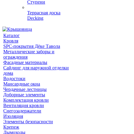
Ступени
Террасная доска
Decking
Каталог
Кровля
SPC-покрытия Дёке Тавола
Металлические заборы и
ограждения
Фасадные материалы
Сайдинг для наружной отделки
дома
Водостоки
Мансардные окна
Чердачные лестницы
Доборные элементы
Комплектация кровли
Вентиляция кровли
Снегозадержатели
Изоляция
Элементы безопасности
Крепеж
Дымоходы