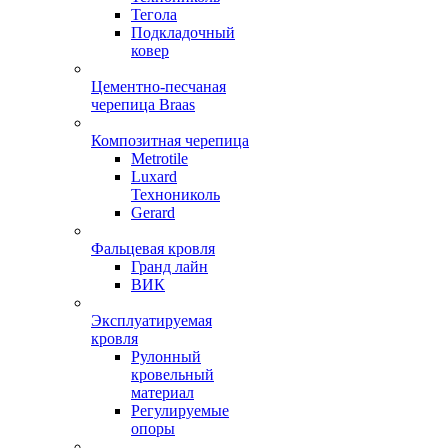
Тегола
Подкладочный
ковер
Цементно-песчаная
черепица Braas
Композитная черепица
Metrotile
Luxard
Технониколь
Gerard
Фальцевая кровля
Гранд лайн
ВИК
Эксплуатируемая
кровля
Рулонный
кровельный
материал
Регулируемые
опоры