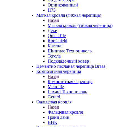
Оцинкованный
Н75
Мягкая кровля (гибкая черепица)
Назад
Мягкая кровля (гибкая черепица)
Деке
Quiet-Tile
Roofshield
Катепал
Шинглас Технониколь
Тегола
Подкладочный ковер
Цементно-песчаная черепица Braas
Композитная черепица
Назад
Композитная черепица
Metrotile
Luxard Технониколь
Gerard
Фальцевая кровля
Назад
Фальцевая кровля
Гранд лайн
ВИК