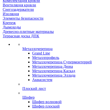
Комплектация кровли
Вентиляция кровли
Снегозадержатели
Изоляция
Элементы безопасности
Крепеж
Дымоходы
Древесно-плитные материалы
Террасная доска ДПК
Металлочерепица
Grand Line
Металлпрофиль
Металлочерепица Супермонтеррей
Металлочерепица Дюна
Металлочерепица Каскад
Металлочерепица Эллада
Аквасистем
Плоский лист
Шифер
Шифер волновой
Шифер плоский