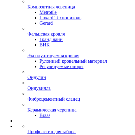
Композитная черепица
Metrotile
Luxard Технониколь
Gerard
Фальцевая кровля
Гранд лайн
ВИК
Эксплуатируемая кровля
Рулонный кровельный материал
Регулируемые опоры
Ондулин
Ондувилла
Фиброцементный сланец
Керамическая черепица
Braas
Профнастил для забора