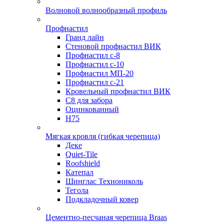
Волновой волнообразный профиль
Профнастил
Гранд лайн
Стеновой профнастил ВИК
Профнастил с-8
Профнастил с-10
Профнастил МП-20
Профнастил с-21
Кровельный профнастил ВИК
С8 для забора
Оцинкованный
Н75
Мягкая кровля (гибкая черепица)
Деке
Quiet-Tile
Roofshield
Катепал
Шинглас Технониколь
Тегола
Подкладочный ковер
Цементно-песчаная черепица Braas