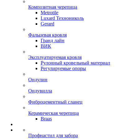
Композитная черепица
Metrotile
Luxard Технониколь
Gerard
Фальцевая кровля
Гранд лайн
ВИК
Эксплуатируемая кровля
Рулонный кровельный материал
Регулируемые опоры
Ондулин
Ондувилла
Фиброцементный сланец
Керамическая черепица
Braas
Профнастил для забора