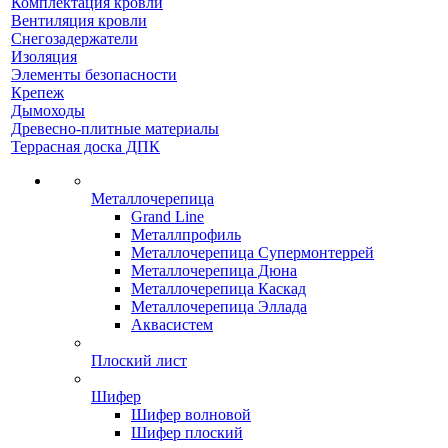
Комплектация кровли
Вентиляция кровли
Снегозадержатели
Изоляция
Элементы безопасности
Крепеж
Дымоходы
Древесно-плитные материалы
Террасная доска ДПК
Металлочерепица
Grand Line
Металлпрофиль
Металлочерепица Супермонтеррей
Металлочерепица Дюна
Металлочерепица Каскад
Металлочерепица Эллада
Аквасистем
Плоский лист
Шифер
Шифер волновой
Шифер плоский