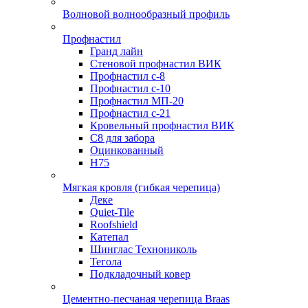
Волновой волнообразный профиль
Профнастил
Гранд лайн
Стеновой профнастил ВИК
Профнастил с-8
Профнастил с-10
Профнастил МП-20
Профнастил с-21
Кровельный профнастил ВИК
С8 для забора
Оцинкованный
Н75
Мягкая кровля (гибкая черепица)
Деке
Quiet-Tile
Roofshield
Катепал
Шинглас Технониколь
Тегола
Подкладочный ковер
Цементно-песчаная черепица Braas