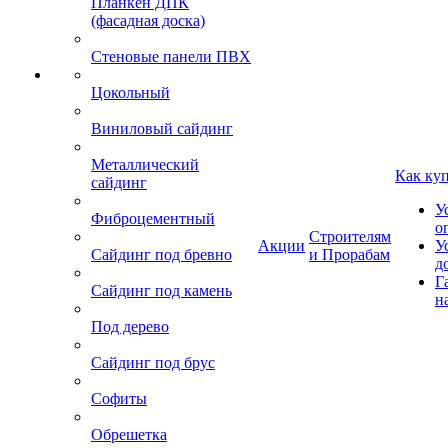
Планкен ДПК
(фасадная доска)
Стеновые панели ПВХ
Цокольный
Виниловый сайдинг
Металлический
Как ку
сайдинг
У
Фиброцементный
о
Строителям
Акции
У
Сайдинг под бревно
и Прорабам
д
Г
Сайдинг под камень
н
Под дерево
Сайдинг под брус
Софиты
Обрешетка