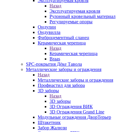
Эксплуатируемая кровля
Назад
Эксплуатируемая кровля
Рулонный кровельный материал
Регулируемые опоры
Ондулин
Ондувилла
Фиброцементный сланец
Керамическая черепица
Назад
Керамическая черепица
Braas
SPC-покрытия Дёке Тавола
Металлические заборы и ограждения
Назад
Металлические заборы и ограждения
Профнастил для забора
3D заборы
Назад
3D заборы
3D Ограждения ВИК
3D Ограждения Grand Line
Модульные ограждения ДворТерьер
Штакетник
Забор Жалюзи