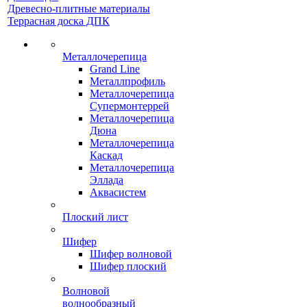
Древесно-плитные материалы
Террасная доска ДПК
Металлочерепица
Grand Line
Металлпрофиль
Металлочерепица
Супермонтеррей
Металлочерепица
Дюна
Металлочерепица
Каскад
Металлочерепица
Эллада
Аквасистем
Плоский лист
Шифер
Шифер волновой
Шифер плоский
Волновой
волнообразный