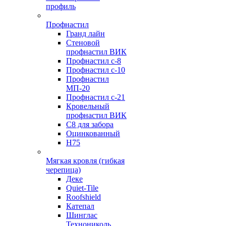
профиль
Профнастил
Гранд лайн
Стеновой
профнастил ВИК
Профнастил с-8
Профнастил с-10
Профнастил
МП-20
Профнастил с-21
Кровельный
профнастил ВИК
С8 для забора
Оцинкованный
Н75
Мягкая кровля (гибкая
черепица)
Деке
Quiet-Tile
Roofshield
Катепал
Шинглас
Технониколь