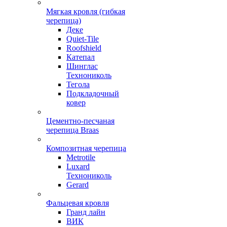
Мягкая кровля (гибкая
черепица)
Деке
Quiet-Tile
Roofshield
Катепал
Шинглас
Технониколь
Тегола
Подкладочный
ковер
Цементно-песчаная
черепица Braas
Композитная черепица
Metrotile
Luxard
Технониколь
Gerard
Фальцевая кровля
Гранд лайн
ВИК