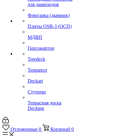
для дымоходов
Флюгарка (дымник)
Плиты OSB-3 (ОСП)
МДВП
Гипсокартон
Treedeck
Террапол
Deckart
Ступени
Террасная доска
Decking
Отложенные
0
Корзина
0
0