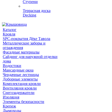
Ступени
Террасная доска
Decking
Каталог
Кровля
SPC-покрытия Дёке Тавола
Металлические заборы и
ограждения
Фасадные материалы
Сайдинг для наружной отделки
дома
Водостоки
Мансардные окна
Чердачные лестницы
Доборные элементы
Комплектация кровли
Вентиляция кровли
Снегозадержатели
Изоляция
Элементы безопасности
Крепеж
Дымоходы