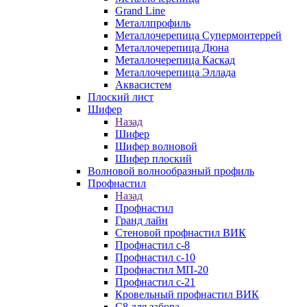
Grand Line
Металлпрофиль
Металлочерепица Супермонтеррей
Металлочерепица Дюна
Металлочерепица Каскад
Металлочерепица Эллада
Аквасистем
Плоский лист
Шифер
Назад
Шифер
Шифер волновой
Шифер плоский
Волновой волнообразный профиль
Профнастил
Назад
Профнастил
Гранд лайн
Стеновой профнастил ВИК
Профнастил с-8
Профнастил с-10
Профнастил МП-20
Профнастил с-21
Кровельный профнастил ВИК
С8 для забора