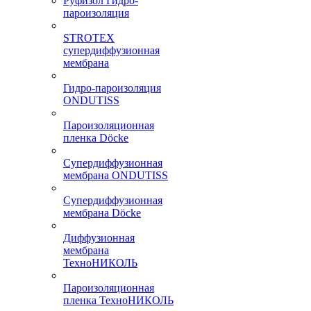
Руфизол Гидро-
пароизоляция
STROTEX
супердиффузионная
мембрана
Гидро-пароизоляция
ONDUTISS
Пароизоляционная
пленка Döcke
Супердиффузионная
мембрана ONDUTISS
Супердиффузионная
мембрана Döcke
Диффузионная
мембрана
ТехноНИКОЛЬ
Пароизоляционная
пленка ТехноНИКОЛЬ