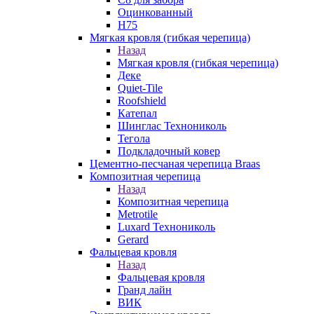
Оцинкованный
Н75
Мягкая кровля (гибкая черепица)
Назад
Мягкая кровля (гибкая черепица)
Деке
Quiet-Tile
Roofshield
Катепал
Шинглас Технониколь
Тегола
Подкладочный ковер
Цементно-песчаная черепица Braas
Композитная черепица
Назад
Композитная черепица
Metrotile
Luxard Технониколь
Gerard
Фальцевая кровля
Назад
Фальцевая кровля
Гранд лайн
ВИК