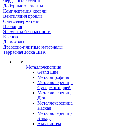
Чердачные лестницы
Доборные элементы
Комплектация кровли
Вентиляция кровли
Снегозадержатели
Изоляция
Элементы безопасности
Крепеж
Дымоходы
Древесно-плитные материалы
Террасная доска ДПК
Металлочерепица
Grand Line
Металлпрофиль
Металлочерепица
Супермонтеррей
Металлочерепица
Дюна
Металлочерепица
Каскад
Металлочерепица
Эллада
Аквасистем