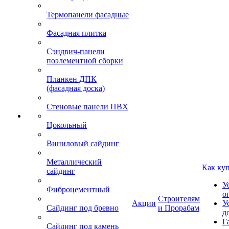
Термопанели фасадные
Фасадная плитка
Сэндвич-панели
поэлементной сборки
Планкен ДПК
(фасадная доска)
Стеновые панели ПВХ
Цокольный
Виниловый сайдинг
Металлический
Как ку
сайдинг
У
Фиброцементный
о
Строителям
Акции
У
Сайдинг под бревно
и Прорабам
д
Г
Сайдинг под камень