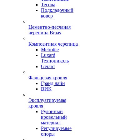
Тегола
Подкладочный
ковер
Цементно-песчаная
черепица Braas
Композитная черепица
Metrotile
Luxard
Технониколь
Gerard
Фальцевая кровля
Гранд лайн
ВИК
Эксплуатируемая
кровля
Рулонный
кровельный
материал
Регулируемые
опоры