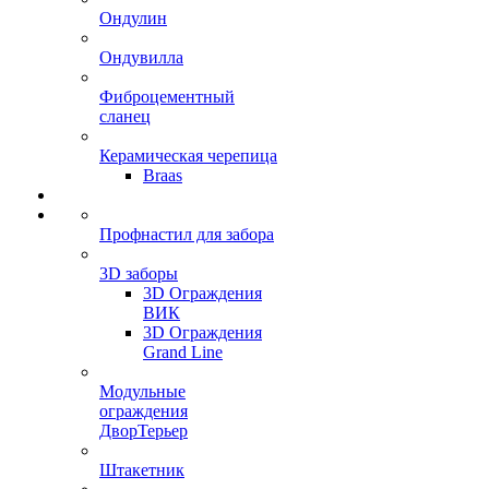
Ондулин
Ондувилла
Фиброцементный
сланец
Керамическая черепица
Braas
Профнастил для забора
3D заборы
3D Ограждения
ВИК
3D Ограждения
Grand Line
Модульные
ограждения
ДворТерьер
Штакетник