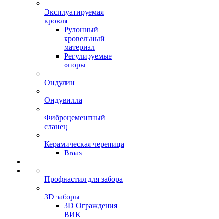
Эксплуатируемая
кровля
Рулонный
кровельный
материал
Регулируемые
опоры
Ондулин
Ондувилла
Фиброцементный
сланец
Керамическая черепица
Braas
Профнастил для забора
3D заборы
3D Ограждения
ВИК