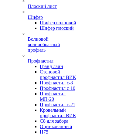
Плоский лист
Шифер
Шифер волновой
Шифер плоский
Волновой
волнообразный
профиль
Профнастил
Гранд лайн
Стеновой
профнастил ВИК
Профнастил с-8
Профнастил с-10
Профнастил
МП-20
Профнастил с-21
Кровельный
профнастил ВИК
С8 для забора
Оцинкованный
Н75