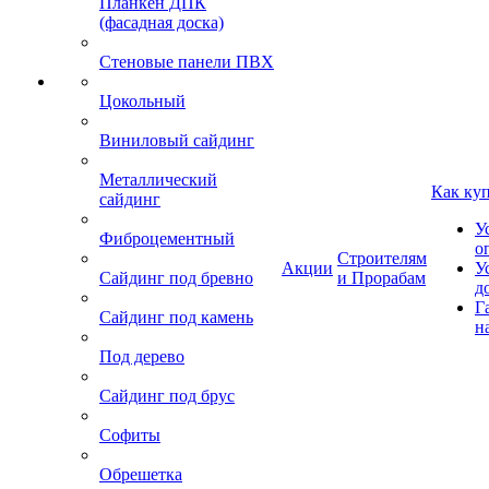
Планкен ДПК
(фасадная доска)
Стеновые панели ПВХ
Цокольный
Виниловый сайдинг
Металлический
Как ку
сайдинг
У
Фиброцементный
о
Строителям
Акции
У
Сайдинг под бревно
и Прорабам
д
Г
Сайдинг под камень
н
Под дерево
Сайдинг под брус
Софиты
Обрешетка