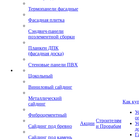
Термопанели фасадные
Фасадная плитка
Сэндвич-панели
поэлементной сборки
Планкен ДПК
(фасадная доска)
Стеновые панели ПВХ
Цокольный
Виниловый сайдинг
Металлический
Как ку
сайдинг
У
Фиброцементный
о
Строителям
Акции
У
Сайдинг под бревно
и Прорабам
д
Г
Сайдинг под камень