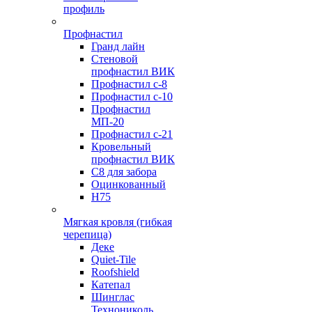
профиль
Профнастил
Гранд лайн
Стеновой
профнастил ВИК
Профнастил с-8
Профнастил с-10
Профнастил
МП-20
Профнастил с-21
Кровельный
профнастил ВИК
С8 для забора
Оцинкованный
Н75
Мягкая кровля (гибкая
черепица)
Деке
Quiet-Tile
Roofshield
Катепал
Шинглас
Технониколь