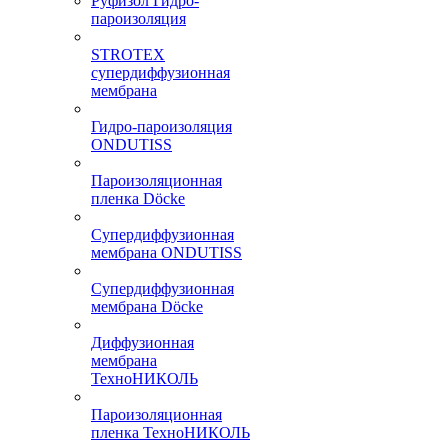
Руфизол Гидро-
пароизоляция
STROTEX
супердиффузионная
мембрана
Гидро-пароизоляция
ONDUTISS
Пароизоляционная
пленка Döcke
Супердиффузионная
мембрана ONDUTISS
Супердиффузионная
мембрана Döcke
Диффузионная
мембрана
ТехноНИКОЛЬ
Пароизоляционная
пленка ТехноНИКОЛЬ