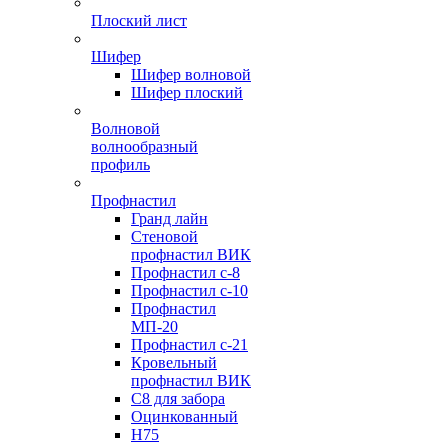
Плоский лист
Шифер
Шифер волновой
Шифер плоский
Волновой
волнообразный
профиль
Профнастил
Гранд лайн
Стеновой
профнастил ВИК
Профнастил с-8
Профнастил с-10
Профнастил
МП-20
Профнастил с-21
Кровельный
профнастил ВИК
С8 для забора
Оцинкованный
Н75