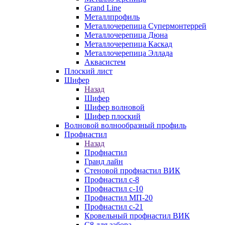
Grand Line
Металлпрофиль
Металлочерепица Супермонтеррей
Металлочерепица Дюна
Металлочерепица Каскад
Металлочерепица Эллада
Аквасистем
Плоский лист
Шифер
Назад
Шифер
Шифер волновой
Шифер плоский
Волновой волнообразный профиль
Профнастил
Назад
Профнастил
Гранд лайн
Стеновой профнастил ВИК
Профнастил с-8
Профнастил с-10
Профнастил МП-20
Профнастил с-21
Кровельный профнастил ВИК
С8 для забора