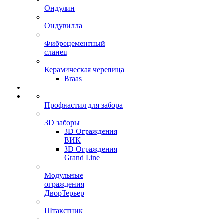
Ондулин
Ондувилла
Фиброцементный
сланец
Керамическая черепица
Braas
Профнастил для забора
3D заборы
3D Ограждения
ВИК
3D Ограждения
Grand Line
Модульные
ограждения
ДворТерьер
Штакетник