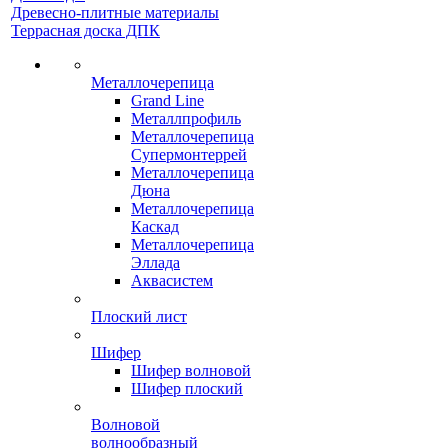
Древесно-плитные материалы
Террасная доска ДПК
Металлочерепица
Grand Line
Металлпрофиль
Металлочерепица
Супермонтеррей
Металлочерепица
Дюна
Металлочерепица
Каскад
Металлочерепица
Эллада
Аквасистем
Плоский лист
Шифер
Шифер волновой
Шифер плоский
Волновой
волнообразный