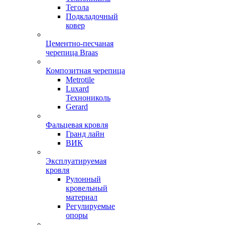
Тегола
Подкладочный
ковер
Цементно-песчаная
черепица Braas
Композитная черепица
Metrotile
Luxard
Технониколь
Gerard
Фальцевая кровля
Гранд лайн
ВИК
Эксплуатируемая
кровля
Рулонный
кровельный
материал
Регулируемые
опоры