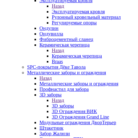
Эксплуатируемая кровля
Назад
Эксплуатируемая кровля
Рулонный кровельный материал
Регулируемые опоры
Ондулин
Ондувилла
Фиброцементный сланец
Керамическая черепица
Назад
Керамическая черепица
Braas
SPC-покрытия Дёке Тавола
Металлические заборы и ограждения
Назад
Металлические заборы и ограждения
Профнастил для забора
3D заборы
Назад
3D заборы
3D Ограждения ВИК
3D Ограждения Grand Line
Модульные ограждения ДворТерьер
Штакетник
Забор Жалюзи