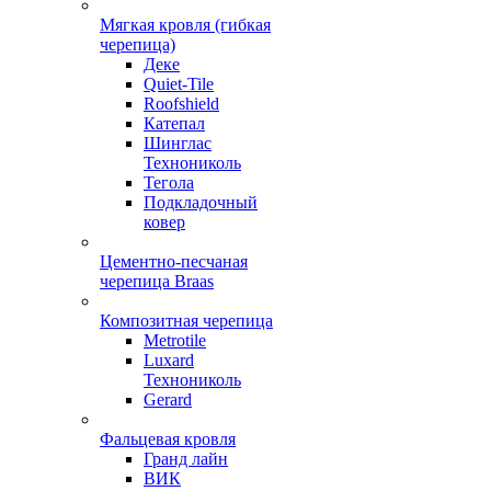
Мягкая кровля (гибкая
черепица)
Деке
Quiet-Tile
Roofshield
Катепал
Шинглас
Технониколь
Тегола
Подкладочный
ковер
Цементно-песчаная
черепица Braas
Композитная черепица
Metrotile
Luxard
Технониколь
Gerard
Фальцевая кровля
Гранд лайн
ВИК