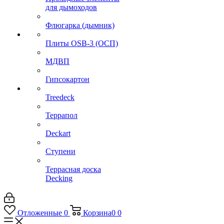
для дымоходов
Флюгарка (дымник)
Плиты OSB-3 (ОСП)
МДВП
Гипсокартон
Treedeck
Террапол
Deckart
Ступени
Террасная доска
Decking
Отложенные
0
Корзина
0
0