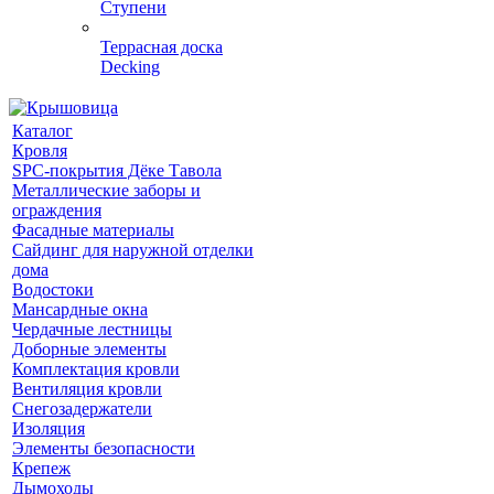
Ступени
Террасная доска
Decking
Каталог
Кровля
SPC-покрытия Дёке Тавола
Металлические заборы и
ограждения
Фасадные материалы
Сайдинг для наружной отделки
дома
Водостоки
Мансардные окна
Чердачные лестницы
Доборные элементы
Комплектация кровли
Вентиляция кровли
Снегозадержатели
Изоляция
Элементы безопасности
Крепеж
Дымоходы