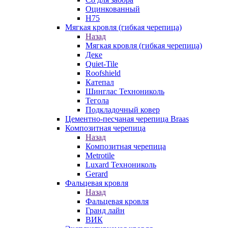
Оцинкованный
Н75
Мягкая кровля (гибкая черепица)
Назад
Мягкая кровля (гибкая черепица)
Деке
Quiet-Tile
Roofshield
Катепал
Шинглас Технониколь
Тегола
Подкладочный ковер
Цементно-песчаная черепица Braas
Композитная черепица
Назад
Композитная черепица
Metrotile
Luxard Технониколь
Gerard
Фальцевая кровля
Назад
Фальцевая кровля
Гранд лайн
ВИК