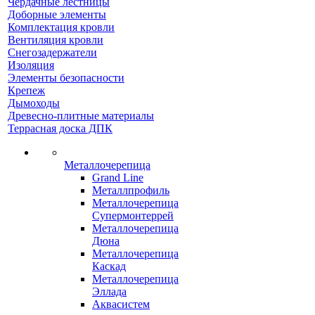
Чердачные лестницы
Доборные элементы
Комплектация кровли
Вентиляция кровли
Снегозадержатели
Изоляция
Элементы безопасности
Крепеж
Дымоходы
Древесно-плитные материалы
Террасная доска ДПК
Металлочерепица
Grand Line
Металлпрофиль
Металлочерепица
Супермонтеррей
Металлочерепица
Дюна
Металлочерепица
Каскад
Металлочерепица
Эллада
Аквасистем