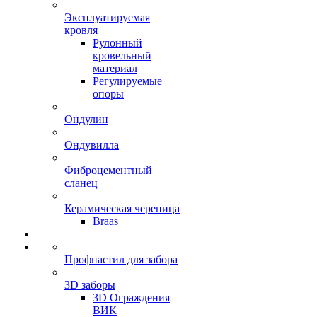
Эксплуатируемая
кровля
Рулонный
кровельный
материал
Регулируемые
опоры
Ондулин
Ондувилла
Фиброцементный
сланец
Керамическая черепица
Braas
Профнастил для забора
3D заборы
3D Ограждения
ВИК