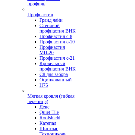
профиль
Профнастил
Гранд лайн
Стеновой
профнастил ВИК
Профнастил с-8
Профнастил с-10
Профнастил
МП-20
Профнастил с-21
Кровельный
профнастил ВИК
С8 для забора
Оцинкованный
Н75
Мягкая кровля (гибкая
черепица)
Деке
Quiet-Tile
Roofshield
Катепал
Шинглас
Технониколь