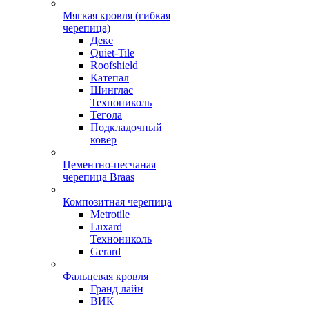
Мягкая кровля (гибкая
черепица)
Деке
Quiet-Tile
Roofshield
Катепал
Шинглас
Технониколь
Тегола
Подкладочный
ковер
Цементно-песчаная
черепица Braas
Композитная черепица
Metrotile
Luxard
Технониколь
Gerard
Фальцевая кровля
Гранд лайн
ВИК