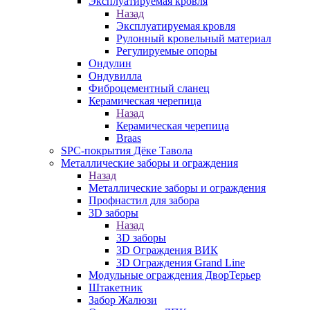
Эксплуатируемая кровля
Назад
Эксплуатируемая кровля
Рулонный кровельный материал
Регулируемые опоры
Ондулин
Ондувилла
Фиброцементный сланец
Керамическая черепица
Назад
Керамическая черепица
Braas
SPC-покрытия Дёке Тавола
Металлические заборы и ограждения
Назад
Металлические заборы и ограждения
Профнастил для забора
3D заборы
Назад
3D заборы
3D Ограждения ВИК
3D Ограждения Grand Line
Модульные ограждения ДворТерьер
Штакетник
Забор Жалюзи