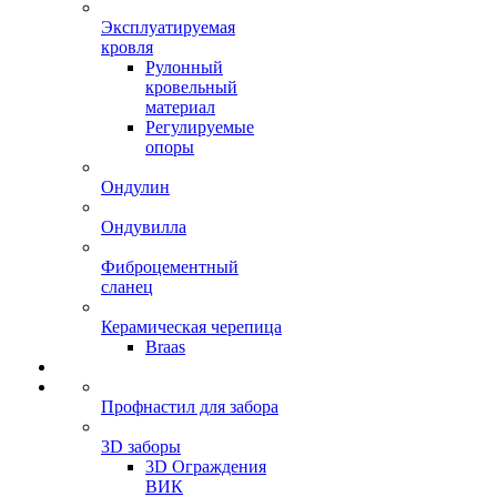
Эксплуатируемая
кровля
Рулонный
кровельный
материал
Регулируемые
опоры
Ондулин
Ондувилла
Фиброцементный
сланец
Керамическая черепица
Braas
Профнастил для забора
3D заборы
3D Ограждения
ВИК