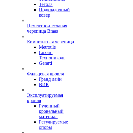
Тегола
Подкладочный
ковер
Цементно-песчаная
черепица Braas
Композитная черепица
Metrotile
Luxard
Технониколь
Gerard
Фальцевая кровля
Гранд лайн
ВИК
Эксплуатируемая
кровля
Рулонный
кровельный
материал
Регулируемые
опоры