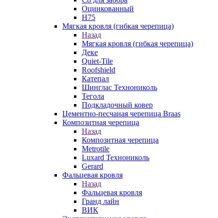
Оцинкованный
Н75
Мягкая кровля (гибкая черепица)
Назад
Мягкая кровля (гибкая черепица)
Деке
Quiet-Tile
Roofshield
Катепал
Шинглас Технониколь
Тегола
Подкладочный ковер
Цементно-песчаная черепица Braas
Композитная черепица
Назад
Композитная черепица
Metrotile
Luxard Технониколь
Gerard
Фальцевая кровля
Назад
Фальцевая кровля
Гранд лайн
ВИК