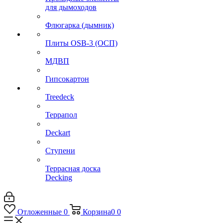
для дымоходов
Флюгарка (дымник)
Плиты OSB-3 (ОСП)
МДВП
Гипсокартон
Treedeck
Террапол
Deckart
Ступени
Террасная доска
Decking
Отложенные
0
Корзина
0
0