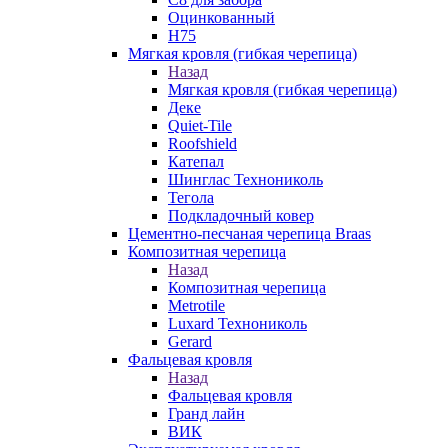
Оцинкованный
Н75
Мягкая кровля (гибкая черепица)
Назад
Мягкая кровля (гибкая черепица)
Деке
Quiet-Tile
Roofshield
Катепал
Шинглас Технониколь
Тегола
Подкладочный ковер
Цементно-песчаная черепица Braas
Композитная черепица
Назад
Композитная черепица
Metrotile
Luxard Технониколь
Gerard
Фальцевая кровля
Назад
Фальцевая кровля
Гранд лайн
ВИК