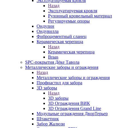
Эксплуатируемая кровля
Назад
Эксплуатируемая кровля
Рулонный кровельный материал
Регулируемые опоры
Ондулин
Ондувилла
Фиброцементный сланец
Керамическая черепица
Назад
Керамическая черепица
Braas
SPC-покрытия Дёке Тавола
Металлические заборы и ограждения
Назад
Металлические заборы и ограждения
Профнастил для забора
3D заборы
Назад
3D заборы
3D Ограждения ВИК
3D Ограждения Grand Line
Модульные ограждения ДворТерьер
Штакетник
Забор Жалюзи