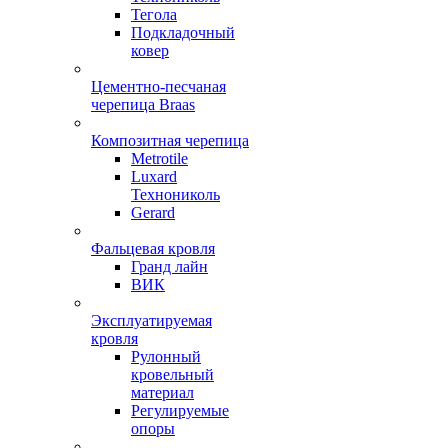
Тегола
Подкладочный
ковер
Цементно-песчаная
черепица Braas
Композитная черепица
Metrotile
Luxard
Технониколь
Gerard
Фальцевая кровля
Гранд лайн
ВИК
Эксплуатируемая
кровля
Рулонный
кровельный
материал
Регулируемые
опоры