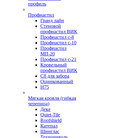
профиль
Профнастил
Гранд лайн
Стеновой
профнастил ВИК
Профнастил с-8
Профнастил с-10
Профнастил
МП-20
Профнастил с-21
Кровельный
профнастил ВИК
С8 для забора
Оцинкованный
Н75
Мягкая кровля (гибкая
черепица)
Деке
Quiet-Tile
Roofshield
Катепал
Шинглас
Технониколь