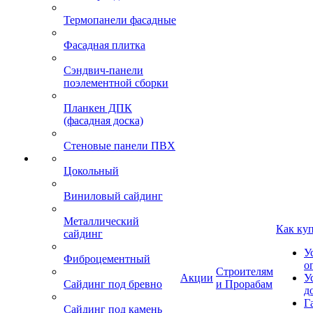
Термопанели фасадные
Фасадная плитка
Сэндвич-панели
поэлементной сборки
Планкен ДПК
(фасадная доска)
Стеновые панели ПВХ
Цокольный
Виниловый сайдинг
Металлический
Как ку
сайдинг
У
Фиброцементный
о
Строителям
Акции
У
Сайдинг под бревно
и Прорабам
д
Г
Сайдинг под камень