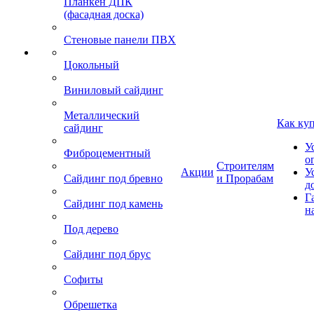
Планкен ДПК
(фасадная доска)
Стеновые панели ПВХ
Цокольный
Виниловый сайдинг
Металлический
Как ку
сайдинг
У
Фиброцементный
о
Строителям
Акции
У
Сайдинг под бревно
и Прорабам
д
Г
Сайдинг под камень
н
Под дерево
Сайдинг под брус
Софиты
Обрешетка