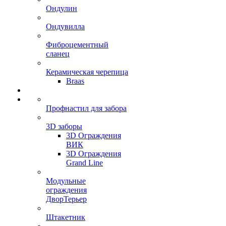
Ондулин
Ондувилла
Фиброцементный
сланец
Керамическая черепица
Braas
Профнастил для забора
3D заборы
3D Ограждения
ВИК
3D Ограждения
Grand Line
Модульные
ограждения
ДворТерьер
Штакетник