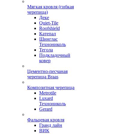
Мягкая кровля (гибкая
черепица)
Деке
Quiet-Tile
Roofshield
Катепал
Шинглас
Технониколь
Тегола
Подкладочный
ковер
Цементно-песчаная
черепица Braas
Композитная черепица
Metrotile
Luxard
Технониколь
Gerard
Фальцевая кровля
Гранд лайн
ВИК