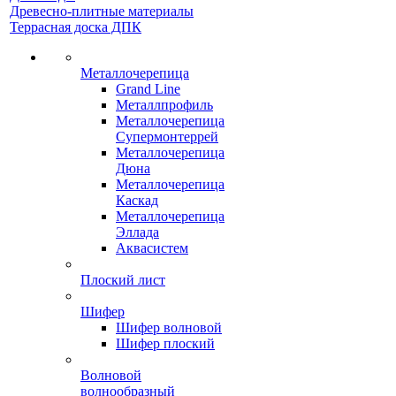
Древесно-плитные материалы
Террасная доска ДПК
Металлочерепица
Grand Line
Металлпрофиль
Металлочерепица
Супермонтеррей
Металлочерепица
Дюна
Металлочерепица
Каскад
Металлочерепица
Эллада
Аквасистем
Плоский лист
Шифер
Шифер волновой
Шифер плоский
Волновой
волнообразный