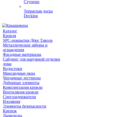
Ступени
Террасная доска
Decking
Каталог
Кровля
SPC-покрытия Дёке Тавола
Металлические заборы и
ограждения
Фасадные материалы
Сайдинг для наружной отделки
дома
Водостоки
Мансардные окна
Чердачные лестницы
Доборные элементы
Комплектация кровли
Вентиляция кровли
Снегозадержатели
Изоляция
Элементы безопасности
Крепеж
Дымоходы