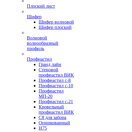
Плоский лист
Шифер
Шифер волновой
Шифер плоский
Волновой
волнообразный
профиль
Профнастил
Гранд лайн
Стеновой
профнастил ВИК
Профнастил с-8
Профнастил с-10
Профнастил
МП-20
Профнастил с-21
Кровельный
профнастил ВИК
С8 для забора
Оцинкованный
Н75