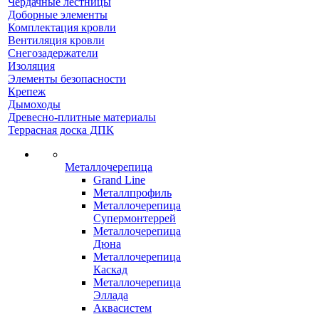
Чердачные лестницы
Доборные элементы
Комплектация кровли
Вентиляция кровли
Снегозадержатели
Изоляция
Элементы безопасности
Крепеж
Дымоходы
Древесно-плитные материалы
Террасная доска ДПК
Металлочерепица
Grand Line
Металлпрофиль
Металлочерепица
Супермонтеррей
Металлочерепица
Дюна
Металлочерепица
Каскад
Металлочерепица
Эллада
Аквасистем