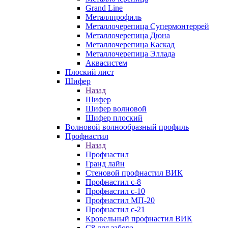
Grand Line
Металлпрофиль
Металлочерепица Супермонтеррей
Металлочерепица Дюна
Металлочерепица Каскад
Металлочерепица Эллада
Аквасистем
Плоский лист
Шифер
Назад
Шифер
Шифер волновой
Шифер плоский
Волновой волнообразный профиль
Профнастил
Назад
Профнастил
Гранд лайн
Стеновой профнастил ВИК
Профнастил с-8
Профнастил с-10
Профнастил МП-20
Профнастил с-21
Кровельный профнастил ВИК
С8 для забора