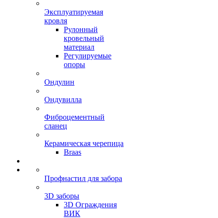
Эксплуатируемая
кровля
Рулонный
кровельный
материал
Регулируемые
опоры
Ондулин
Ондувилла
Фиброцементный
сланец
Керамическая черепица
Braas
Профнастил для забора
3D заборы
3D Ограждения
ВИК