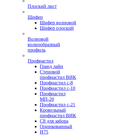
Плоский лист
Шифер
Шифер волновой
Шифер плоский
Волновой
волнообразный
профиль
Профнастил
Гранд лайн
Стеновой
профнастил ВИК
Профнастил с-8
Профнастил с-10
Профнастил
МП-20
Профнастил с-21
Кровельный
профнастил ВИК
С8 для забора
Оцинкованный
Н75