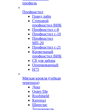
профиль
Профнастил
Гранд лайн
Стеновой
профнастил ВИК
Профнастил с-8
Профнастил с-10
Профнастил
МП-20
Профнастил с-21
Кровельный
профнастил ВИК
С8 для забора
Оцинкованный
Н75
Мягкая кровля (гибкая
черепица)
Деке
Quiet-Tile
Roofshield
Катепал
Шинглас
Технониколь