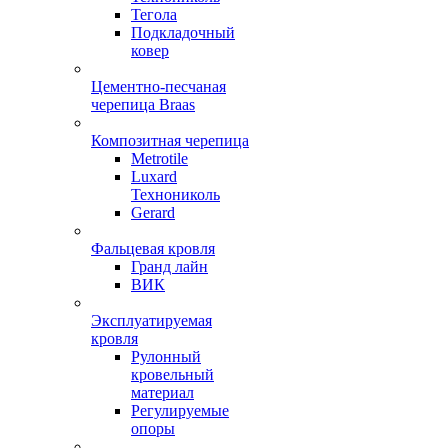
Тегола
Подкладочный
ковер
Цементно-песчаная
черепица Braas
Композитная черепица
Metrotile
Luxard
Технониколь
Gerard
Фальцевая кровля
Гранд лайн
ВИК
Эксплуатируемая
кровля
Рулонный
кровельный
материал
Регулируемые
опоры