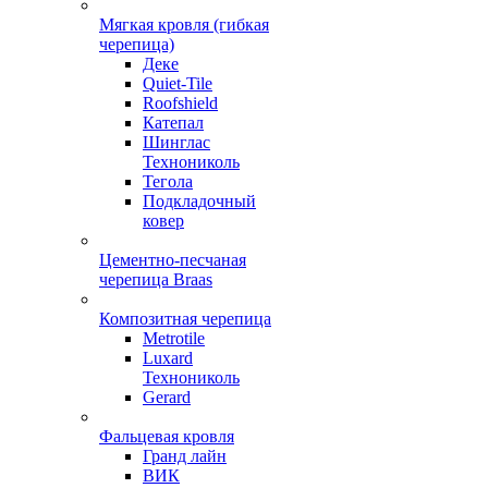
Мягкая кровля (гибкая
черепица)
Деке
Quiet-Tile
Roofshield
Катепал
Шинглас
Технониколь
Тегола
Подкладочный
ковер
Цементно-песчаная
черепица Braas
Композитная черепица
Metrotile
Luxard
Технониколь
Gerard
Фальцевая кровля
Гранд лайн
ВИК