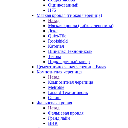
Оцинкованный
Н75
Мягкая кровля (гибкая черепица)
Назад
Мягкая кровля (гибкая черепица)
Деке
Quiet-Tile
Roofshield
Катепал
Шинглас Технониколь
Тегола
Подкладочный ковер
Цементно-песчаная черепица Braas
Композитная черепица
Назад
Композитная черепица
Metrotile
Luxard Технониколь
Gerard
Фальцевая кровля
Назад
Фальцевая кровля
Гранд лайн
ВИК