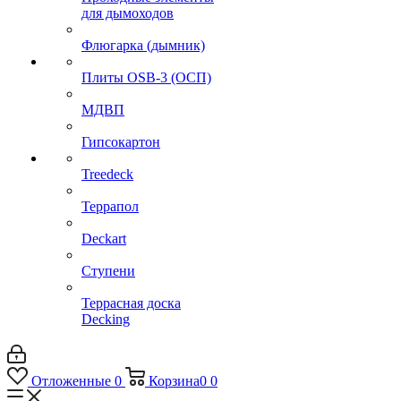
для дымоходов
Флюгарка (дымник)
Плиты OSB-3 (ОСП)
МДВП
Гипсокартон
Treedeck
Террапол
Deckart
Ступени
Террасная доска
Decking
Отложенные
0
Корзина
0
0