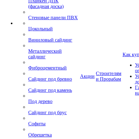
Планкен ДПК
(фасадная доска)
Стеновые панели ПВХ
Цокольный
Виниловый сайдинг
Металлический
Как ку
сайдинг
У
Фиброцементный
о
Строителям
Акции
У
Сайдинг под бревно
и Прорабам
д
Г
Сайдинг под камень
н
Под дерево
Сайдинг под брус
Софиты
Обрешетка