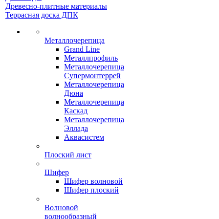
Древесно-плитные материалы
Террасная доска ДПК
Металлочерепица
Grand Line
Металлпрофиль
Металлочерепица
Супермонтеррей
Металлочерепица
Дюна
Металлочерепица
Каскад
Металлочерепица
Эллада
Аквасистем
Плоский лист
Шифер
Шифер волновой
Шифер плоский
Волновой
волнообразный