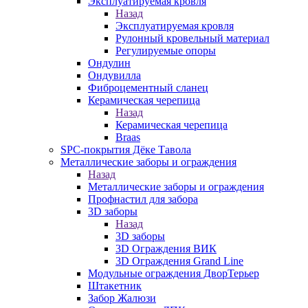
Эксплуатируемая кровля
Назад
Эксплуатируемая кровля
Рулонный кровельный материал
Регулируемые опоры
Ондулин
Ондувилла
Фиброцементный сланец
Керамическая черепица
Назад
Керамическая черепица
Braas
SPC-покрытия Дёке Тавола
Металлические заборы и ограждения
Назад
Металлические заборы и ограждения
Профнастил для забора
3D заборы
Назад
3D заборы
3D Ограждения ВИК
3D Ограждения Grand Line
Модульные ограждения ДворТерьер
Штакетник
Забор Жалюзи