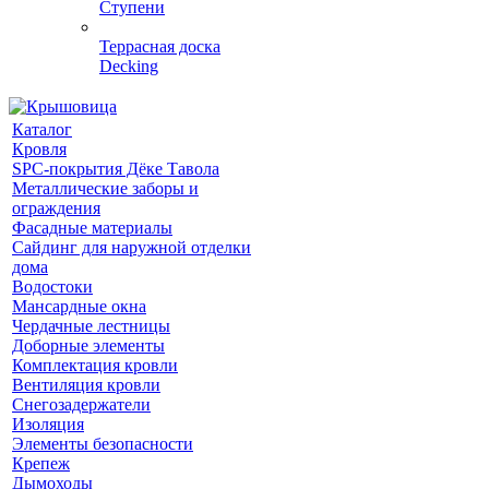
Ступени
Террасная доска
Decking
Каталог
Кровля
SPC-покрытия Дёке Тавола
Металлические заборы и
ограждения
Фасадные материалы
Сайдинг для наружной отделки
дома
Водостоки
Мансардные окна
Чердачные лестницы
Доборные элементы
Комплектация кровли
Вентиляция кровли
Снегозадержатели
Изоляция
Элементы безопасности
Крепеж
Дымоходы