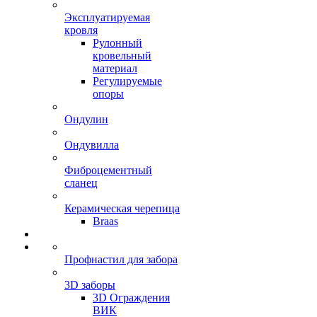
Эксплуатируемая
кровля
Рулонный
кровельный
материал
Регулируемые
опоры
Ондулин
Ондувилла
Фиброцементный
сланец
Керамическая черепица
Braas
Профнастил для забора
3D заборы
3D Ограждения
ВИК