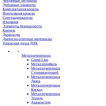
Чердачные лестницы
Доборные элементы
Комплектация кровли
Вентиляция кровли
Снегозадержатели
Изоляция
Элементы безопасности
Крепеж
Дымоходы
Древесно-плитные материалы
Террасная доска ДПК
Металлочерепица
Grand Line
Металлпрофиль
Металлочерепица
Супермонтеррей
Металлочерепица
Дюна
Металлочерепица
Каскад
Металлочерепица
Эллада
Аквасистем