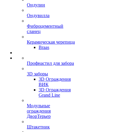
Ондулин
Ондувилла
Фиброцементный
сланец
Керамическая черепица
Braas
Профнастил для забора
3D заборы
3D Ограждения
ВИК
3D Ограждения
Grand Line
Модульные
ограждения
ДворТерьер
Штакетник