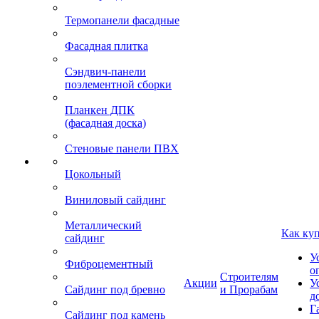
Термопанели фасадные
Фасадная плитка
Сэндвич-панели
поэлементной сборки
Планкен ДПК
(фасадная доска)
Стеновые панели ПВХ
Цокольный
Виниловый сайдинг
Металлический
Как ку
сайдинг
У
Фиброцементный
о
Строителям
Акции
У
Сайдинг под бревно
и Прорабам
д
Г
Сайдинг под камень