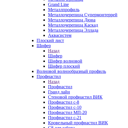
Grand Line
Металлпрофиль
Металлочерепица Супермонтеррей
Металлочерепица Дюна
Металлочерепица Каскад
Металлочерепица Эллада
Аквасистем
Плоский лист
Шифер
Назад
Шифер
Шифер волновой
Шифер плоский
Волновой волнообразный профиль
Профнастил
Назад
Профнастил
Гранд лайн
Стеновой профнастил ВИК
Профнастил с-8
Профнастил с-10
Профнастил МП-20
Профнастил с-21
Кровельный профнастил ВИК
С8 для забора