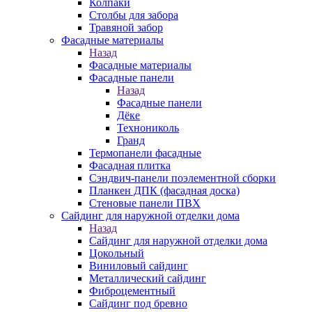
Колпаки
Столбы для забора
Травяной забор
Фасадные материалы
Назад
Фасадные материалы
Фасадные панели
Назад
Фасадные панели
Дёке
Технониколь
Гранд
Термопанели фасадные
Фасадная плитка
Сэндвич-панели поэлементной сборки
Планкен ДПК (фасадная доска)
Стеновые панели ПВХ
Сайдинг для наружной отделки дома
Назад
Сайдинг для наружной отделки дома
Цокольный
Виниловый сайдинг
Металлический сайдинг
Фиброцементный
Сайдинг под бревно