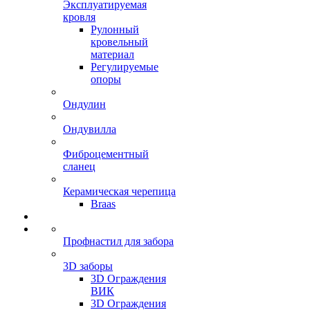
Эксплуатируемая
кровля
Рулонный
кровельный
материал
Регулируемые
опоры
Ондулин
Ондувилла
Фиброцементный
сланец
Керамическая черепица
Braas
Профнастил для забора
3D заборы
3D Ограждения
ВИК
3D Ограждения