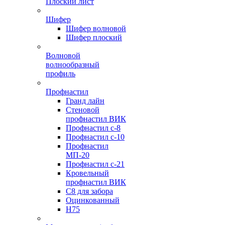
Плоский лист
Шифер
Шифер волновой
Шифер плоский
Волновой
волнообразный
профиль
Профнастил
Гранд лайн
Стеновой
профнастил ВИК
Профнастил с-8
Профнастил с-10
Профнастил
МП-20
Профнастил с-21
Кровельный
профнастил ВИК
С8 для забора
Оцинкованный
Н75