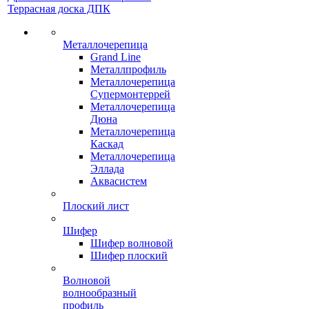
Террасная доска ДПК
Металлочерепица
Grand Line
Металлпрофиль
Металлочерепица
Супермонтеррей
Металлочерепица
Дюна
Металлочерепица
Каскад
Металлочерепица
Эллада
Аквасистем
Плоский лист
Шифер
Шифер волновой
Шифер плоский
Волновой
волнообразный
профиль