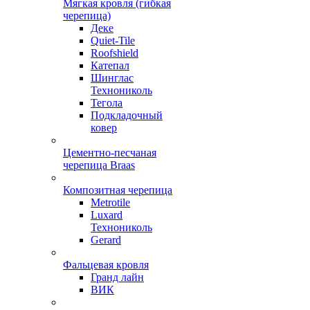
Мягкая кровля (гибкая
черепица)
Деке
Quiet-Tile
Roofshield
Катепал
Шинглас
Технониколь
Тегола
Подкладочный
ковер
Цементно-песчаная
черепица Braas
Композитная черепица
Metrotile
Luxard
Технониколь
Gerard
Фальцевая кровля
Гранд лайн
ВИК