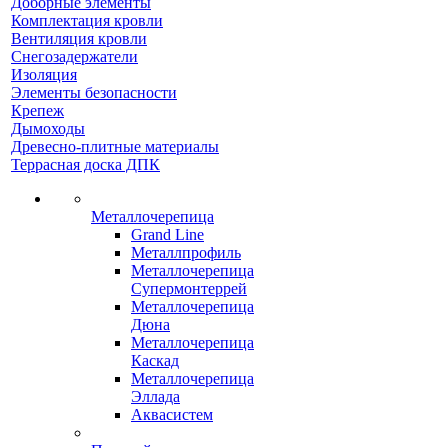
Доборные элементы
Комплектация кровли
Вентиляция кровли
Снегозадержатели
Изоляция
Элементы безопасности
Крепеж
Дымоходы
Древесно-плитные материалы
Террасная доска ДПК
Металлочерепица
Grand Line
Металлпрофиль
Металлочерепица
Супермонтеррей
Металлочерепица
Дюна
Металлочерепица
Каскад
Металлочерепица
Эллада
Аквасистем