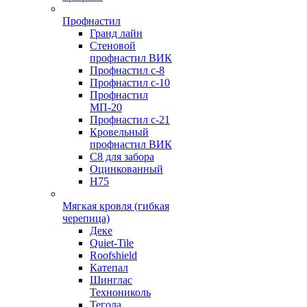
Профнастил
Гранд лайн
Стеновой
профнастил ВИК
Профнастил с-8
Профнастил с-10
Профнастил
МП-20
Профнастил с-21
Кровельный
профнастил ВИК
С8 для забора
Оцинкованный
Н75
Мягкая кровля (гибкая
черепица)
Деке
Quiet-Tile
Roofshield
Катепал
Шинглас
Технониколь
Тегола