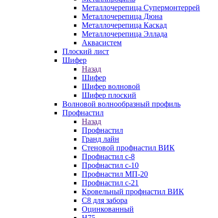
Металлочерепица Супермонтеррей
Металлочерепица Дюна
Металлочерепица Каскад
Металлочерепица Эллада
Аквасистем
Плоский лист
Шифер
Назад
Шифер
Шифер волновой
Шифер плоский
Волновой волнообразный профиль
Профнастил
Назад
Профнастил
Гранд лайн
Стеновой профнастил ВИК
Профнастил с-8
Профнастил с-10
Профнастил МП-20
Профнастил с-21
Кровельный профнастил ВИК
С8 для забора
Оцинкованный
Н75