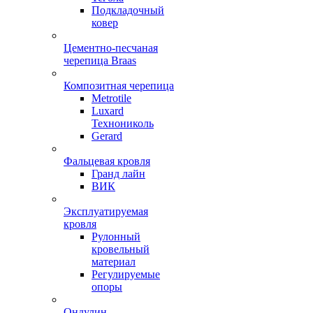
Подкладочный
ковер
Цементно-песчаная
черепица Braas
Композитная черепица
Metrotile
Luxard
Технониколь
Gerard
Фальцевая кровля
Гранд лайн
ВИК
Эксплуатируемая
кровля
Рулонный
кровельный
материал
Регулируемые
опоры
Ондулин