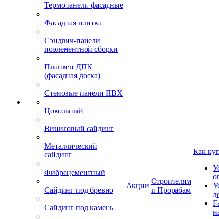
Термопанели фасадные
Фасадная плитка
Сэндвич-панели
поэлементной сборки
Планкен ДПК
(фасадная доска)
Стеновые панели ПВХ
Цокольный
Виниловый сайдинг
Металлический
Как ку
сайдинг
У
Фиброцементный
о
Строителям
Акции
У
Сайдинг под бревно
и Прорабам
д
Г
Сайдинг под камень
н