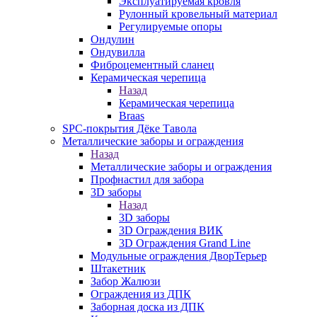
Эксплуатируемая кровля
Рулонный кровельный материал
Регулируемые опоры
Ондулин
Ондувилла
Фиброцементный сланец
Керамическая черепица
Назад
Керамическая черепица
Braas
SPC-покрытия Дёке Тавола
Металлические заборы и ограждения
Назад
Металлические заборы и ограждения
Профнастил для забора
3D заборы
Назад
3D заборы
3D Ограждения ВИК
3D Ограждения Grand Line
Модульные ограждения ДворТерьер
Штакетник
Забор Жалюзи
Ограждения из ДПК
Заборная доска из ДПК