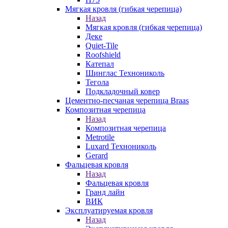
Мягкая кровля (гибкая черепица)
Назад
Мягкая кровля (гибкая черепица)
Деке
Quiet-Tile
Roofshield
Катепал
Шинглас Технониколь
Тегола
Подкладочный ковер
Цементно-песчаная черепица Braas
Композитная черепица
Назад
Композитная черепица
Metrotile
Luxard Технониколь
Gerard
Фальцевая кровля
Назад
Фальцевая кровля
Гранд лайн
ВИК
Эксплуатируемая кровля
Назад