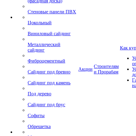
(фасадная доска)
Стеновые панели ПВХ
Цокольный
Виниловый сайдинг
Металлический
Как ку
сайдинг
У
Фиброцементный
о
Строителям
Акции
У
Сайдинг под бревно
и Прорабам
д
Г
Сайдинг под камень
н
Под дерево
Сайдинг под брус
Софиты
Обрешетка