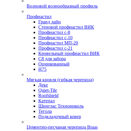
Волновой волнообразный профиль
Профнастил
Гранд лайн
Стеновой профнастил ВИК
Профнастил с-8
Профнастил с-10
Профнастил МП-20
Профнастил с-21
Кровельный профнастил ВИК
С8 для забора
Оцинкованный
Н75
Мягкая кровля (гибкая черепица)
Деке
Quiet-Tile
Roofshield
Катепал
Шинглас Технониколь
Тегола
Подкладочный ковер
Цементно-песчаная черепица Braas