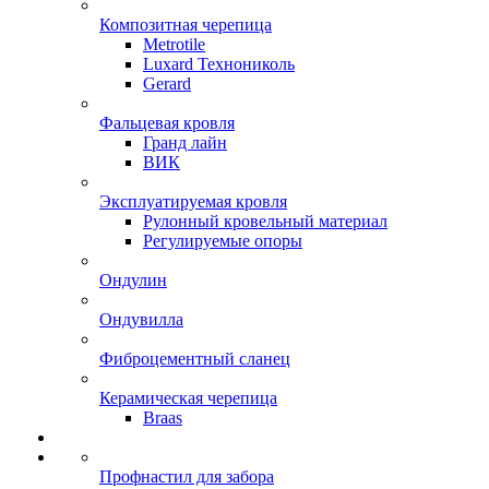
Композитная черепица
Metrotile
Luxard Технониколь
Gerard
Фальцевая кровля
Гранд лайн
ВИК
Эксплуатируемая кровля
Рулонный кровельный материал
Регулируемые опоры
Ондулин
Ондувилла
Фиброцементный сланец
Керамическая черепица
Braas
Профнастил для забора