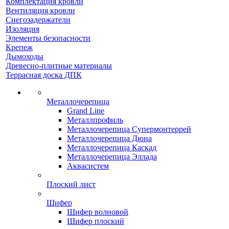
Комплектация кровли
Вентиляция кровли
Снегозадержатели
Изоляция
Элементы безопасности
Крепеж
Дымоходы
Древесно-плитные материалы
Террасная доска ДПК
Металлочерепица
Grand Line
Металлпрофиль
Металлочерепица Супермонтеррей
Металлочерепица Дюна
Металлочерепица Каскад
Металлочерепица Эллада
Аквасистем
Плоский лист
Шифер
Шифер волновой
Шифер плоский