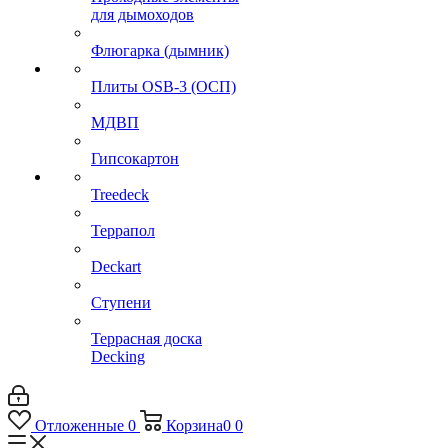
для дымоходов
Флюгарка (дымник)
Плиты OSB-3 (ОСП)
МДВП
Гипсокартон
Treedeck
Террапол
Deckart
Ступени
Террасная доска
Decking
Отложенные
0
Корзина
0
0