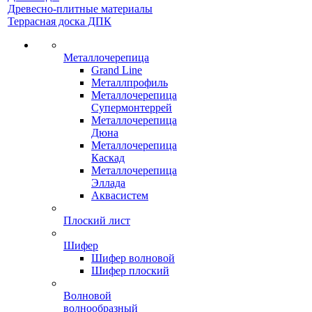
Древесно-плитные материалы
Террасная доска ДПК
Металлочерепица
Grand Line
Металлпрофиль
Металлочерепица
Супермонтеррей
Металлочерепица
Дюна
Металлочерепица
Каскад
Металлочерепица
Эллада
Аквасистем
Плоский лист
Шифер
Шифер волновой
Шифер плоский
Волновой
волнообразный