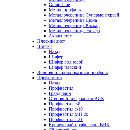
Grand Line
Металлпрофиль
Металлочерепица Супермонтеррей
Металлочерепица Дюна
Металлочерепица Каскад
Металлочерепица Эллада
Аквасистем
Плоский лист
Шифер
Назад
Шифер
Шифер волновой
Шифер плоский
Волновой волнообразный профиль
Профнастил
Назад
Профнастил
Гранд лайн
Стеновой профнастил ВИК
Профнастил с-8
Профнастил с-10
Профнастил МП-20
Профнастил с-21
Кровельный профнастил ВИК
С8 для забора