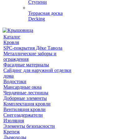
Ступени
Террасная доска
Decking
Каталог
Кровля
SPC-покрытия Дёке Тавола
Металлические заборы и
ограждения
Фасадные материалы
Сайдинг для наружной отделки
дома
Водостоки
Мансардные окна
Чердачные лестницы
Доборные элементы
Комплектация кровли
Вентиляция кровли
Снегозадержатели
Изоляция
Элементы безопасности
Крепеж
Дымоходы