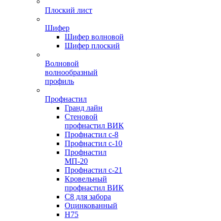
Плоский лист
Шифер
Шифер волновой
Шифер плоский
Волновой
волнообразный
профиль
Профнастил
Гранд лайн
Стеновой
профнастил ВИК
Профнастил с-8
Профнастил с-10
Профнастил
МП-20
Профнастил с-21
Кровельный
профнастил ВИК
С8 для забора
Оцинкованный
Н75