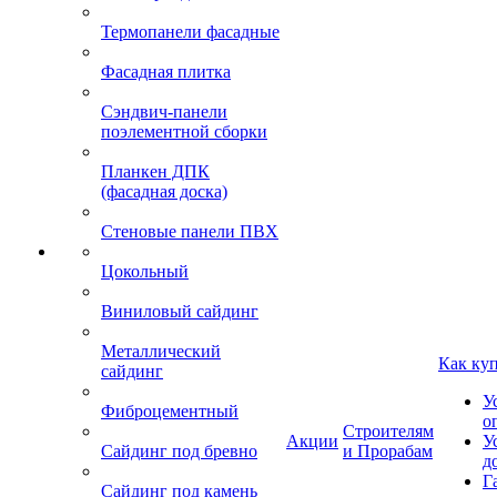
Термопанели фасадные
Фасадная плитка
Сэндвич-панели
поэлементной сборки
Планкен ДПК
(фасадная доска)
Стеновые панели ПВХ
Цокольный
Виниловый сайдинг
Металлический
Как ку
сайдинг
У
Фиброцементный
о
Строителям
Акции
У
Сайдинг под бревно
и Прорабам
д
Г
Сайдинг под камень