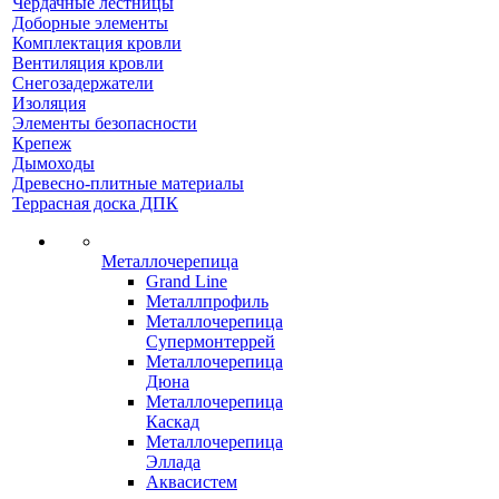
Чердачные лестницы
Доборные элементы
Комплектация кровли
Вентиляция кровли
Снегозадержатели
Изоляция
Элементы безопасности
Крепеж
Дымоходы
Древесно-плитные материалы
Террасная доска ДПК
Металлочерепица
Grand Line
Металлпрофиль
Металлочерепица
Супермонтеррей
Металлочерепица
Дюна
Металлочерепица
Каскад
Металлочерепица
Эллада
Аквасистем