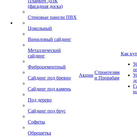
Планкен ДПК
(фасадная доска)
Стеновые панели ПВХ
Цокольный
Виниловый сайдинг
Металлический
Как ку
сайдинг
У
Фиброцементный
о
Строителям
Акции
У
Сайдинг под бревно
и Прорабам
д
Г
Сайдинг под камень
н
Под дерево
Сайдинг под брус
Софиты
Обрешетка