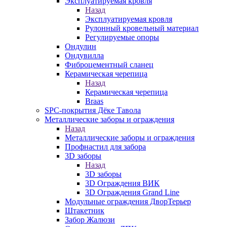
Эксплуатируемая кровля
Назад
Эксплуатируемая кровля
Рулонный кровельный материал
Регулируемые опоры
Ондулин
Ондувилла
Фиброцементный сланец
Керамическая черепица
Назад
Керамическая черепица
Braas
SPC-покрытия Дёке Тавола
Металлические заборы и ограждения
Назад
Металлические заборы и ограждения
Профнастил для забора
3D заборы
Назад
3D заборы
3D Ограждения ВИК
3D Ограждения Grand Line
Модульные ограждения ДворТерьер
Штакетник
Забор Жалюзи