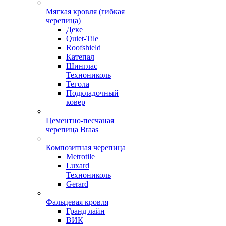
Мягкая кровля (гибкая
черепица)
Деке
Quiet-Tile
Roofshield
Катепал
Шинглас
Технониколь
Тегола
Подкладочный
ковер
Цементно-песчаная
черепица Braas
Композитная черепица
Metrotile
Luxard
Технониколь
Gerard
Фальцевая кровля
Гранд лайн
ВИК