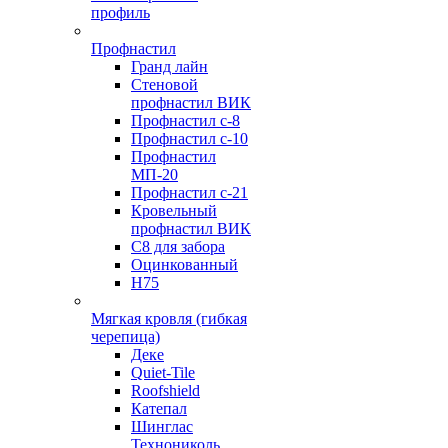
профиль
Профнастил
Гранд лайн
Стеновой
профнастил ВИК
Профнастил с-8
Профнастил с-10
Профнастил
МП-20
Профнастил с-21
Кровельный
профнастил ВИК
С8 для забора
Оцинкованный
Н75
Мягкая кровля (гибкая
черепица)
Деке
Quiet-Tile
Roofshield
Катепал
Шинглас
Технониколь