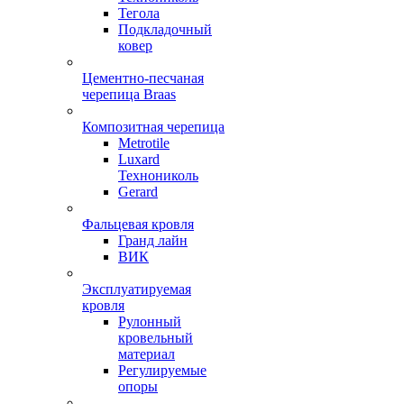
Тегола
Подкладочный
ковер
Цементно-песчаная
черепица Braas
Композитная черепица
Metrotile
Luxard
Технониколь
Gerard
Фальцевая кровля
Гранд лайн
ВИК
Эксплуатируемая
кровля
Рулонный
кровельный
материал
Регулируемые
опоры