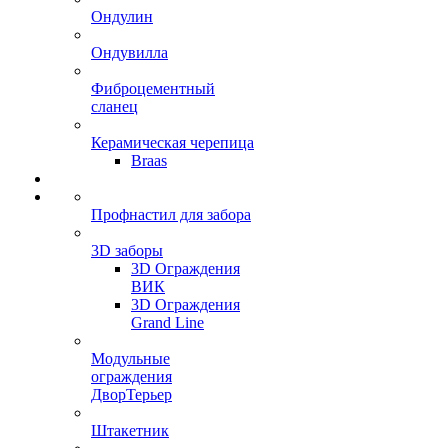
Ондулин
Ондувилла
Фиброцементный
сланец
Керамическая черепица
Braas
Профнастил для забора
3D заборы
3D Ограждения
ВИК
3D Ограждения
Grand Line
Модульные
ограждения
ДворТерьер
Штакетник