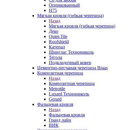
Оцинкованный
Н75
Мягкая кровля (гибкая черепица)
Назад
Мягкая кровля (гибкая черепица)
Деке
Quiet-Tile
Roofshield
Катепал
Шинглас Технониколь
Тегола
Подкладочный ковер
Цементно-песчаная черепица Braas
Композитная черепица
Назад
Композитная черепица
Metrotile
Luxard Технониколь
Gerard
Фальцевая кровля
Назад
Фальцевая кровля
Гранд лайн
ВИК