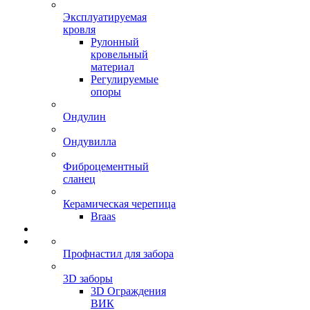
Эксплуатируемая
кровля
Рулонный
кровельный
материал
Регулируемые
опоры
Ондулин
Ондувилла
Фиброцементный
сланец
Керамическая черепица
Braas
Профнастил для забора
3D заборы
3D Ограждения
ВИК