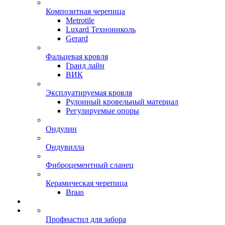
Композитная черепица
Metrotile
Luxard Технониколь
Gerard
Фальцевая кровля
Гранд лайн
ВИК
Эксплуатируемая кровля
Рулонный кровельный материал
Регулируемые опоры
Ондулин
Ондувилла
Фиброцементный сланец
Керамическая черепица
Braas
Профнастил для забора