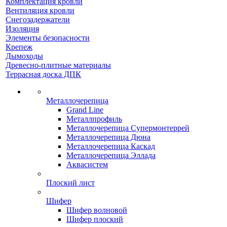
Комплектация кровли
Вентиляция кровли
Снегозадержатели
Изоляция
Элементы безопасности
Крепеж
Дымоходы
Древесно-плитные материалы
Террасная доска ДПК
Металлочерепица
Grand Line
Металлпрофиль
Металлочерепица Супермонтеррей
Металлочерепица Дюна
Металлочерепица Каскад
Металлочерепица Эллада
Аквасистем
Плоский лист
Шифер
Шифер волновой
Шифер плоский