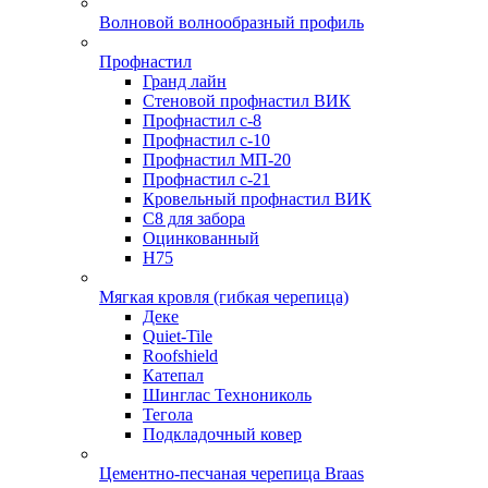
Волновой волнообразный профиль
Профнастил
Гранд лайн
Стеновой профнастил ВИК
Профнастил с-8
Профнастил с-10
Профнастил МП-20
Профнастил с-21
Кровельный профнастил ВИК
С8 для забора
Оцинкованный
Н75
Мягкая кровля (гибкая черепица)
Деке
Quiet-Tile
Roofshield
Катепал
Шинглас Технониколь
Тегола
Подкладочный ковер
Цементно-песчаная черепица Braas