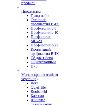
профиль
Профнастил
Гранд лайн
Стеновой
профнастил ВИК
Профнастил с-8
Профнастил с-10
Профнастил
МП-20
Профнастил с-21
Кровельный
профнастил ВИК
С8 для забора
Оцинкованный
Н75
Мягкая кровля (гибкая
черепица)
Деке
Quiet-Tile
Roofshield
Катепал
Шинглас
Технониколь