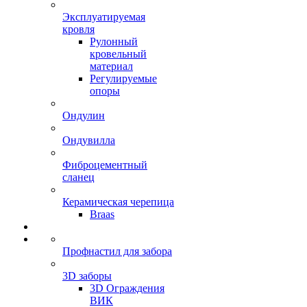
Эксплуатируемая
кровля
Рулонный
кровельный
материал
Регулируемые
опоры
Ондулин
Ондувилла
Фиброцементный
сланец
Керамическая черепица
Braas
Профнастил для забора
3D заборы
3D Ограждения
ВИК