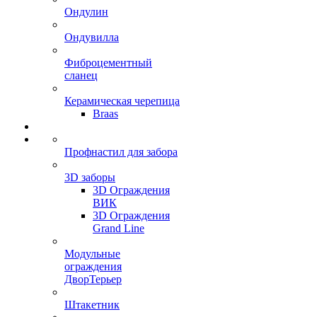
Ондулин
Ондувилла
Фиброцементный
сланец
Керамическая черепица
Braas
Профнастил для забора
3D заборы
3D Ограждения
ВИК
3D Ограждения
Grand Line
Модульные
ограждения
ДворТерьер
Штакетник