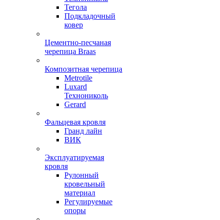
Тегола
Подкладочный
ковер
Цементно-песчаная
черепица Braas
Композитная черепица
Metrotile
Luxard
Технониколь
Gerard
Фальцевая кровля
Гранд лайн
ВИК
Эксплуатируемая
кровля
Рулонный
кровельный
материал
Регулируемые
опоры