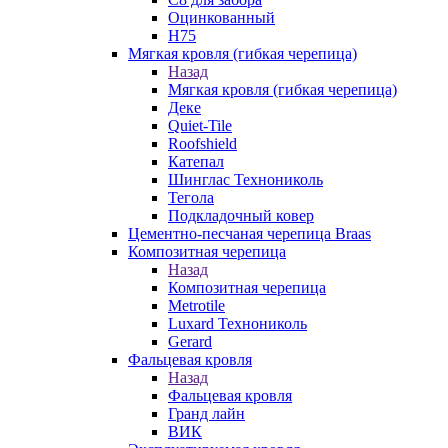
Оцинкованный
Н75
Мягкая кровля (гибкая черепица)
Назад
Мягкая кровля (гибкая черепица)
Деке
Quiet-Tile
Roofshield
Катепал
Шинглас Технониколь
Тегола
Подкладочный ковер
Цементно-песчаная черепица Braas
Композитная черепица
Назад
Композитная черепица
Metrotile
Luxard Технониколь
Gerard
Фальцевая кровля
Назад
Фальцевая кровля
Гранд лайн
ВИК