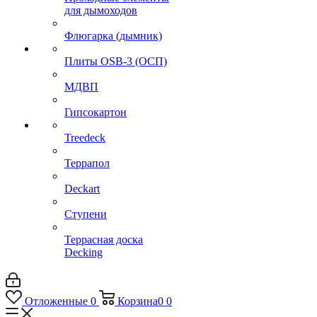
для дымоходов
Флюгарка (дымник)
Плиты OSB-3 (ОСП)
МДВП
Гипсокартон
Treedeck
Террапол
Deckart
Ступени
Террасная доска
Decking
Отложенные
0
Корзина
0
0