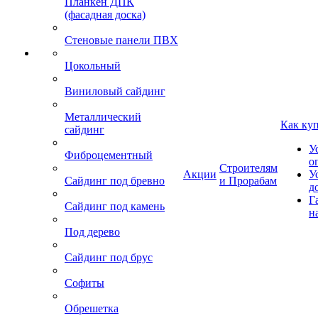
Планкен ДПК
(фасадная доска)
Стеновые панели ПВХ
Цокольный
Виниловый сайдинг
Металлический
Как ку
сайдинг
У
Фиброцементный
о
Строителям
Акции
У
Сайдинг под бревно
и Прорабам
д
Г
Сайдинг под камень
н
Под дерево
Сайдинг под брус
Софиты
Обрешетка