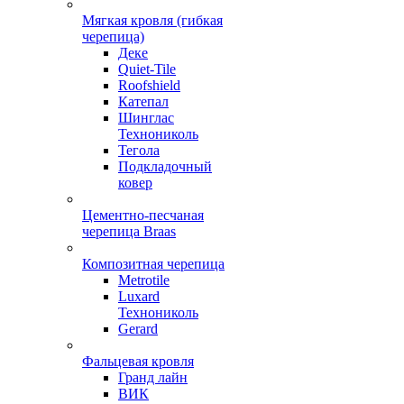
Мягкая кровля (гибкая
черепица)
Деке
Quiet-Tile
Roofshield
Катепал
Шинглас
Технониколь
Тегола
Подкладочный
ковер
Цементно-песчаная
черепица Braas
Композитная черепица
Metrotile
Luxard
Технониколь
Gerard
Фальцевая кровля
Гранд лайн
ВИК