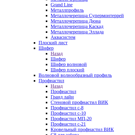
Grand Line
Металлпрофиль
Металлочерепица Супермонтеррей
Металлочерепица Дюна
Металлочерепица Каскад
Металлочерепица Эллада
Аквасистем
Плоский лист
Шифер
Назад
Шифер
Шифер волновой
Шифер плоский
Волновой волнообразный профиль
Профнастил
Назад
Профнастил
Гранд лайн
Стеновой профнастил ВИК
Профнастил с-8
Профнастил с-10
Профнастил МП-20
Профнастил с-21
Кровельный профнастил ВИК
С8 для забора