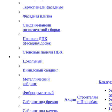
Термопанели фасадные
Фасадная плитка
Сэндвич-панели
поэлементной сборки
Планкен ДПК
(фасадная доска)
Стеновые панели ПВХ
Цокольный
Виниловый сайдинг
Металлический
Как ку
сайдинг
У
Фиброцементный
о
Строителям
Акции
У
Сайдинг под бревно
и Прорабам
д
Г
Сайдинг под камень