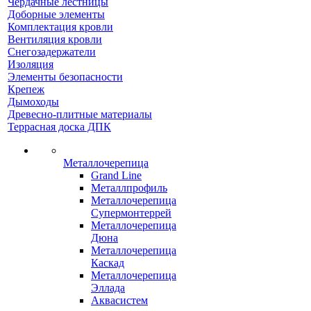
Чердачные лестницы
Доборные элементы
Комплектация кровли
Вентиляция кровли
Снегозадержатели
Изоляция
Элементы безопасности
Крепеж
Дымоходы
Древесно-плитные материалы
Террасная доска ДПК
Металлочерепица
Grand Line
Металлпрофиль
Металлочерепица
Супермонтеррей
Металлочерепица
Дюна
Металлочерепица
Каскад
Металлочерепица
Эллада
Аквасистем