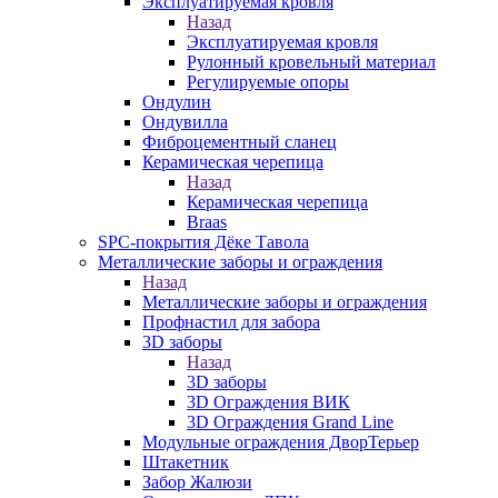
Эксплуатируемая кровля
Назад
Эксплуатируемая кровля
Рулонный кровельный материал
Регулируемые опоры
Ондулин
Ондувилла
Фиброцементный сланец
Керамическая черепица
Назад
Керамическая черепица
Braas
SPC-покрытия Дёке Тавола
Металлические заборы и ограждения
Назад
Металлические заборы и ограждения
Профнастил для забора
3D заборы
Назад
3D заборы
3D Ограждения ВИК
3D Ограждения Grand Line
Модульные ограждения ДворТерьер
Штакетник
Забор Жалюзи