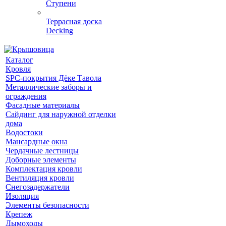
Ступени
Террасная доска
Decking
Каталог
Кровля
SPC-покрытия Дёке Тавола
Металлические заборы и
ограждения
Фасадные материалы
Сайдинг для наружной отделки
дома
Водостоки
Мансардные окна
Чердачные лестницы
Доборные элементы
Комплектация кровли
Вентиляция кровли
Снегозадержатели
Изоляция
Элементы безопасности
Крепеж
Дымоходы