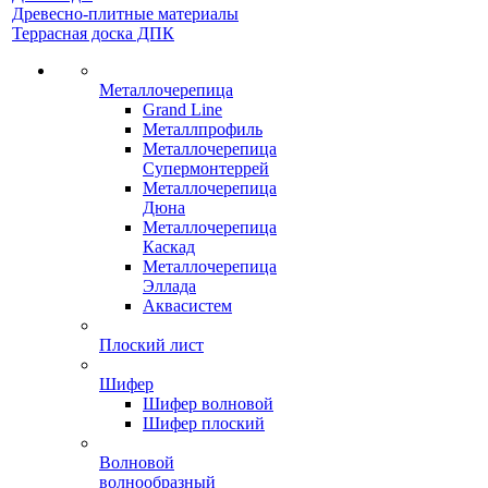
Древесно-плитные материалы
Террасная доска ДПК
Металлочерепица
Grand Line
Металлпрофиль
Металлочерепица
Супермонтеррей
Металлочерепица
Дюна
Металлочерепица
Каскад
Металлочерепица
Эллада
Аквасистем
Плоский лист
Шифер
Шифер волновой
Шифер плоский
Волновой
волнообразный