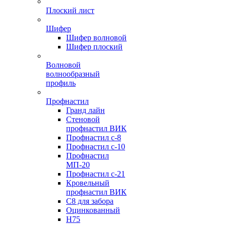
Плоский лист
Шифер
Шифер волновой
Шифер плоский
Волновой
волнообразный
профиль
Профнастил
Гранд лайн
Стеновой
профнастил ВИК
Профнастил с-8
Профнастил с-10
Профнастил
МП-20
Профнастил с-21
Кровельный
профнастил ВИК
С8 для забора
Оцинкованный
Н75