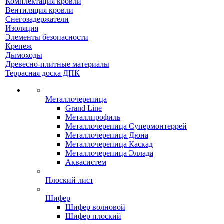
Комплектация кровли
Вентиляция кровли
Снегозадержатели
Изоляция
Элементы безопасности
Крепеж
Дымоходы
Древесно-плитные материалы
Террасная доска ДПК
Металлочерепица
Grand Line
Металлпрофиль
Металлочерепица Супермонтеррей
Металлочерепица Дюна
Металлочерепица Каскад
Металлочерепица Эллада
Аквасистем
Плоский лист
Шифер
Шифер волновой
Шифер плоский