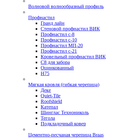
Волновой волнообразный профиль
Профнастил
Гранд лайн
Стеновой профнастил ВИК
Профнастил с-8
Профнастил с-10
Профнастил МП-20
Профнастил с-21
Кровельный профнастил ВИК
С8 для забора
Оцинкованный
Н75
Мягкая кровля (гибкая черепица)
Деке
Quiet-Tile
Roofshield
Катепал
Шинглас Технониколь
Тегола
Подкладочный ковер
Цементно-песчаная черепица Braas