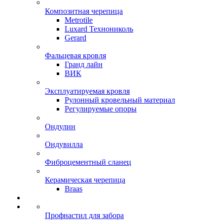
Композитная черепица
Metrotile
Luxard Технониколь
Gerard
Фальцевая кровля
Гранд лайн
ВИК
Эксплуатируемая кровля
Рулонный кровельный материал
Регулируемые опоры
Ондулин
Ондувилла
Фиброцементный сланец
Керамическая черепица
Braas
Профнастил для забора