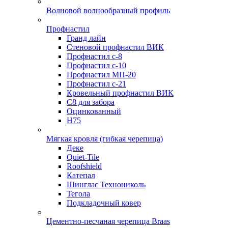
Волновой волнообразный профиль
Профнастил
Гранд лайн
Стеновой профнастил ВИК
Профнастил с-8
Профнастил с-10
Профнастил МП-20
Профнастил с-21
Кровельный профнастил ВИК
С8 для забора
Оцинкованный
Н75
Мягкая кровля (гибкая черепица)
Деке
Quiet-Tile
Roofshield
Катепал
Шинглас Технониколь
Тегола
Подкладочный ковер
Цементно-песчаная черепица Braas