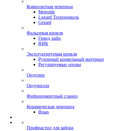
Композитная черепица
Metrotile
Luxard Технониколь
Gerard
Фальцевая кровля
Гранд лайн
ВИК
Эксплуатируемая кровля
Рулонный кровельный материал
Регулируемые опоры
Ондулин
Ондувилла
Фиброцементный сланец
Керамическая черепица
Braas
Профнастил для забора