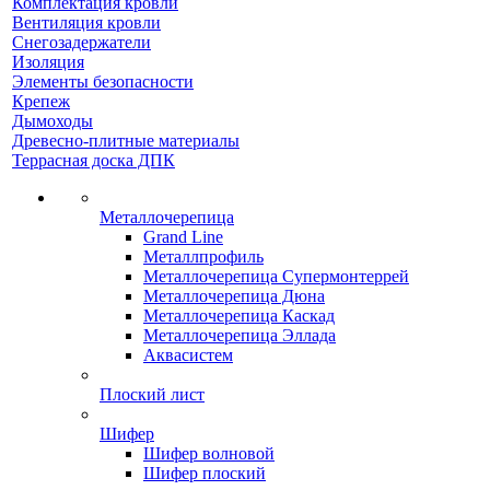
Комплектация кровли
Вентиляция кровли
Снегозадержатели
Изоляция
Элементы безопасности
Крепеж
Дымоходы
Древесно-плитные материалы
Террасная доска ДПК
Металлочерепица
Grand Line
Металлпрофиль
Металлочерепица Супермонтеррей
Металлочерепица Дюна
Металлочерепица Каскад
Металлочерепица Эллада
Аквасистем
Плоский лист
Шифер
Шифер волновой
Шифер плоский