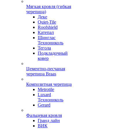
Мягкая кровля (гибкая
черепица)
Деке
Quiet-Tile
Roofshield
Катепал
Шинглас
Технониколь
Тегола
Подкладочный
ковер
Цементно-песчаная
черепица Braas
Композитная черепица
Metrotile
Luxard
Технониколь
Gerard
Фальцевая кровля
Гранд лайн
ВИК