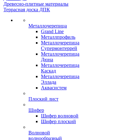
Древесно-плитные материалы
Террасная доска ДПК
Металлочерепица
Grand Line
Металлпрофиль
Металлочерепица
Супермонтеррей
Металлочерепица
Дюна
Металлочерепица
Каскад
Металлочерепица
Эллада
Аквасистем
Плоский лист
Шифер
Шифер волновой
Шифер плоский
Волновой
волнообразный