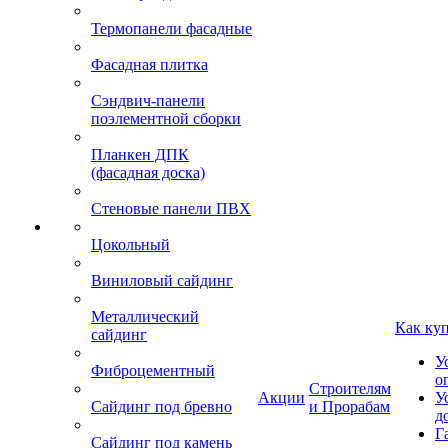
Термопанели фасадные
Фасадная плитка
Сэндвич-панели
поэлементной сборки
Планкен ДПК
(фасадная доска)
Стеновые панели ПВХ
Цокольный
Виниловый сайдинг
Металлический
Как ку
сайдинг
У
Фиброцементный
о
Строителям
Акции
У
Сайдинг под бревно
и Прорабам
д
Г
Сайдинг под камень