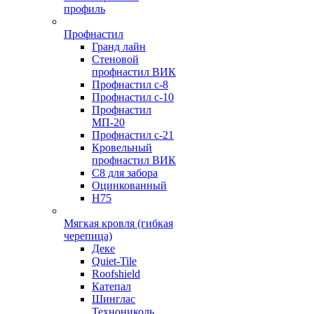
профиль
Профнастил
Гранд лайн
Стеновой
профнастил ВИК
Профнастил с-8
Профнастил с-10
Профнастил
МП-20
Профнастил с-21
Кровельный
профнастил ВИК
С8 для забора
Оцинкованный
Н75
Мягкая кровля (гибкая
черепица)
Деке
Quiet-Tile
Roofshield
Катепал
Шинглас
Технониколь