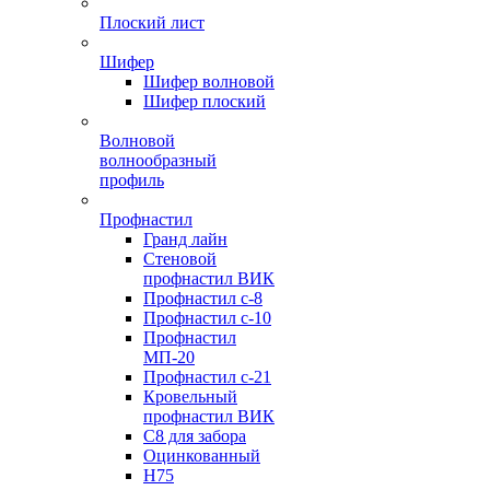
Плоский лист
Шифер
Шифер волновой
Шифер плоский
Волновой
волнообразный
профиль
Профнастил
Гранд лайн
Стеновой
профнастил ВИК
Профнастил с-8
Профнастил с-10
Профнастил
МП-20
Профнастил с-21
Кровельный
профнастил ВИК
С8 для забора
Оцинкованный
Н75