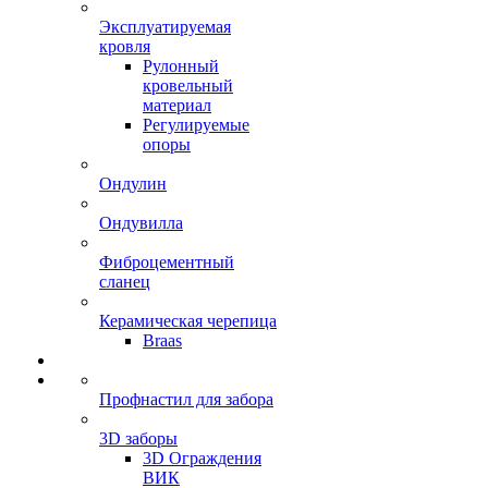
Эксплуатируемая
кровля
Рулонный
кровельный
материал
Регулируемые
опоры
Ондулин
Ондувилла
Фиброцементный
сланец
Керамическая черепица
Braas
Профнастил для забора
3D заборы
3D Ограждения
ВИК