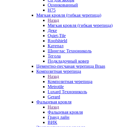
Оцинкованный
Н75
Мягкая кровля (гибкая черепица)
Назад
Мягкая кровля (гибкая черепица)
Деке
Quiet-Tile
Roofshield
Катепал
Шинглас Технониколь
Тегола
Подкладочный ковер
Цементно-песчаная черепица Braas
Композитная черепица
Назад
Композитная черепица
Metrotile
Luxard Технониколь
Gerard
Фальцевая кровля
Назад
Фальцевая кровля
Гранд лайн
ВИК