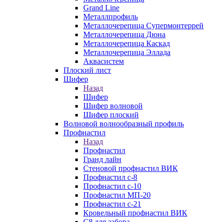
Grand Line
Металлпрофиль
Металлочерепица Супермонтеррей
Металлочерепица Дюна
Металлочерепица Каскад
Металлочерепица Эллада
Аквасистем
Плоский лист
Шифер
Назад
Шифер
Шифер волновой
Шифер плоский
Волновой волнообразный профиль
Профнастил
Назад
Профнастил
Гранд лайн
Стеновой профнастил ВИК
Профнастил с-8
Профнастил с-10
Профнастил МП-20
Профнастил с-21
Кровельный профнастил ВИК
С8 для забора