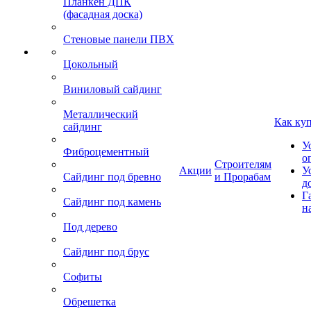
Планкен ДПК
(фасадная доска)
Стеновые панели ПВХ
Цокольный
Виниловый сайдинг
Металлический
Как ку
сайдинг
У
Фиброцементный
о
Строителям
Акции
У
Сайдинг под бревно
и Прорабам
д
Г
Сайдинг под камень
н
Под дерево
Сайдинг под брус
Софиты
Обрешетка