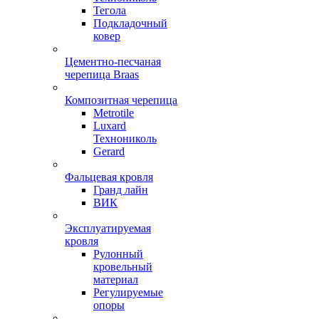
Тегола
Подкладочный
ковер
Цементно-песчаная
черепица Braas
Композитная черепица
Metrotile
Luxard
Технониколь
Gerard
Фальцевая кровля
Гранд лайн
ВИК
Эксплуатируемая
кровля
Рулонный
кровельный
материал
Регулируемые
опоры