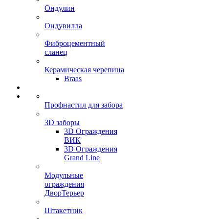
Ондулин
Ондувилла
Фиброцементный
сланец
Керамическая черепица
Braas
Профнастил для забора
3D заборы
3D Ограждения
ВИК
3D Ограждения
Grand Line
Модульные
ограждения
ДворТерьер
Штакетник