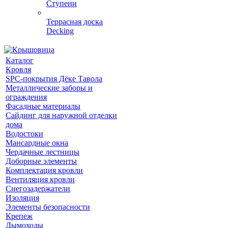
Ступени
Террасная доска
Decking
Каталог
Кровля
SPC-покрытия Дёке Тавола
Металлические заборы и
ограждения
Фасадные материалы
Сайдинг для наружной отделки
дома
Водостоки
Мансардные окна
Чердачные лестницы
Доборные элементы
Комплектация кровли
Вентиляция кровли
Снегозадержатели
Изоляция
Элементы безопасности
Крепеж
Дымоходы