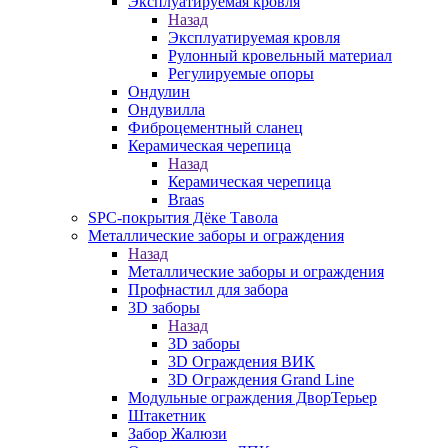
Эксплуатируемая кровля
Назад
Эксплуатируемая кровля
Рулонный кровельный материал
Регулируемые опоры
Ондулин
Ондувилла
Фиброцементный сланец
Керамическая черепица
Назад
Керамическая черепица
Braas
SPC-покрытия Дёке Тавола
Металлические заборы и ограждения
Назад
Металлические заборы и ограждения
Профнастил для забора
3D заборы
Назад
3D заборы
3D Ограждения ВИК
3D Ограждения Grand Line
Модульные ограждения ДворТерьер
Штакетник
Забор Жалюзи