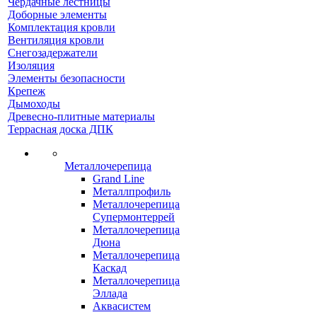
Чердачные лестницы
Доборные элементы
Комплектация кровли
Вентиляция кровли
Снегозадержатели
Изоляция
Элементы безопасности
Крепеж
Дымоходы
Древесно-плитные материалы
Террасная доска ДПК
Металлочерепица
Grand Line
Металлпрофиль
Металлочерепица
Супермонтеррей
Металлочерепица
Дюна
Металлочерепица
Каскад
Металлочерепица
Эллада
Аквасистем