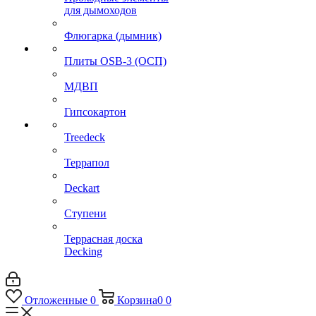
для дымоходов
Флюгарка (дымник)
Плиты OSB-3 (ОСП)
МДВП
Гипсокартон
Treedeck
Террапол
Deckart
Ступени
Террасная доска
Decking
Отложенные
0
Корзина
0
0