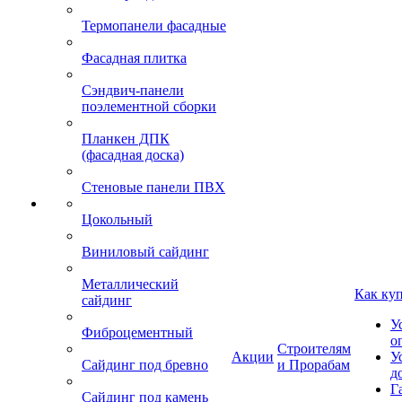
Термопанели фасадные
Фасадная плитка
Сэндвич-панели
поэлементной сборки
Планкен ДПК
(фасадная доска)
Стеновые панели ПВХ
Цокольный
Виниловый сайдинг
Металлический
Как ку
сайдинг
У
Фиброцементный
о
Строителям
Акции
У
Сайдинг под бревно
и Прорабам
д
Г
Сайдинг под камень