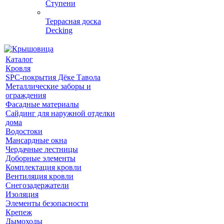
Ступени
Террасная доска
Decking
Каталог
Кровля
SPC-покрытия Дёке Тавола
Металлические заборы и
ограждения
Фасадные материалы
Сайдинг для наружной отделки
дома
Водостоки
Мансардные окна
Чердачные лестницы
Доборные элементы
Комплектация кровли
Вентиляция кровли
Снегозадержатели
Изоляция
Элементы безопасности
Крепеж
Дымоходы