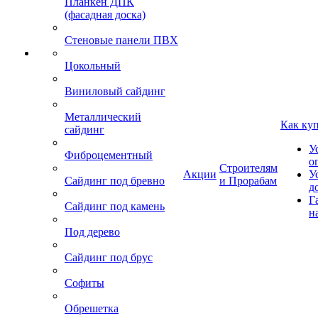
Планкен ДПК
(фасадная доска)
Стеновые панели ПВХ
Цокольный
Виниловый сайдинг
Металлический
Как ку
сайдинг
У
Фиброцементный
о
Строителям
Акции
У
Сайдинг под бревно
и Прорабам
д
Г
Сайдинг под камень
н
Под дерево
Сайдинг под брус
Софиты
Обрешетка