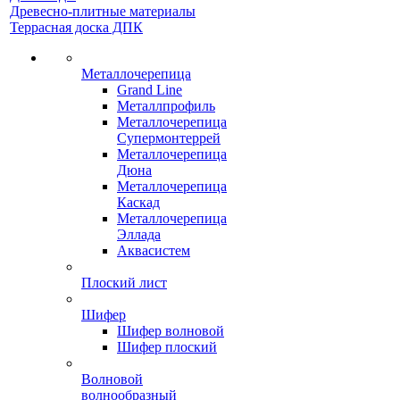
Древесно-плитные материалы
Террасная доска ДПК
Металлочерепица
Grand Line
Металлпрофиль
Металлочерепица
Супермонтеррей
Металлочерепица
Дюна
Металлочерепица
Каскад
Металлочерепица
Эллада
Аквасистем
Плоский лист
Шифер
Шифер волновой
Шифер плоский
Волновой
волнообразный