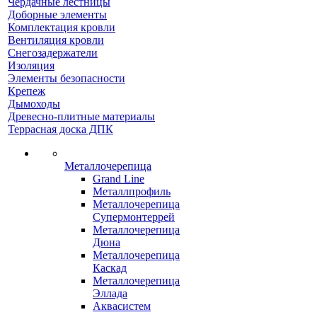
Чердачные лестницы
Доборные элементы
Комплектация кровли
Вентиляция кровли
Снегозадержатели
Изоляция
Элементы безопасности
Крепеж
Дымоходы
Древесно-плитные материалы
Террасная доска ДПК
Металлочерепица
Grand Line
Металлпрофиль
Металлочерепица
Супермонтеррей
Металлочерепица
Дюна
Металлочерепица
Каскад
Металлочерепица
Эллада
Аквасистем