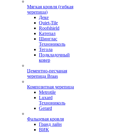
Мягкая кровля (гибкая
черепица)
Деке
Quiet-Tile
Roofshield
Катепал
Шинглас
Технониколь
Тегола
Подкладочный
ковер
Цементно-песчаная
черепица Braas
Композитная черепица
Metrotile
Luxard
Технониколь
Gerard
Фальцевая кровля
Гранд лайн
ВИК