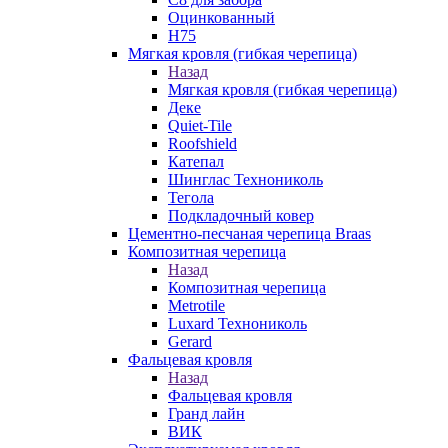
Оцинкованный
Н75
Мягкая кровля (гибкая черепица)
Назад
Мягкая кровля (гибкая черепица)
Деке
Quiet-Tile
Roofshield
Катепал
Шинглас Технониколь
Тегола
Подкладочный ковер
Цементно-песчаная черепица Braas
Композитная черепица
Назад
Композитная черепица
Metrotile
Luxard Технониколь
Gerard
Фальцевая кровля
Назад
Фальцевая кровля
Гранд лайн
ВИК