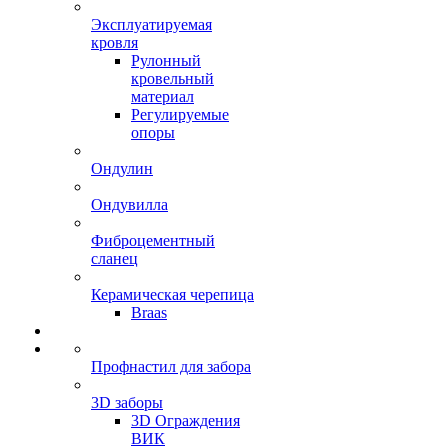
Эксплуатируемая
кровля
Рулонный
кровельный
материал
Регулируемые
опоры
Ондулин
Ондувилла
Фиброцементный
сланец
Керамическая черепица
Braas
Профнастил для забора
3D заборы
3D Ограждения
ВИК