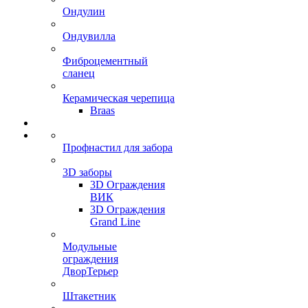
Ондулин
Ондувилла
Фиброцементный
сланец
Керамическая черепица
Braas
Профнастил для забора
3D заборы
3D Ограждения
ВИК
3D Ограждения
Grand Line
Модульные
ограждения
ДворТерьер
Штакетник