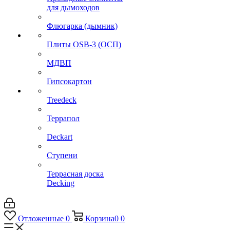
для дымоходов
Флюгарка (дымник)
Плиты OSB-3 (ОСП)
МДВП
Гипсокартон
Treedeck
Террапол
Deckart
Ступени
Террасная доска
Decking
Отложенные
0
Корзина
0
0