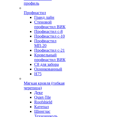
профиль
Профнастил
Гранд лайн
Стеновой
профнастил ВИК
Профнастил с-8
Профнастил с-10
Профнастил
МП-20
Профнастил с-21
Кровельный
профнастил ВИК
С8 для забора
Оцинкованный
Н75
Мягкая кровля (гибкая
черепица)
Деке
Quiet-Tile
Roofshield
Катепал
Шинглас
Технониколь