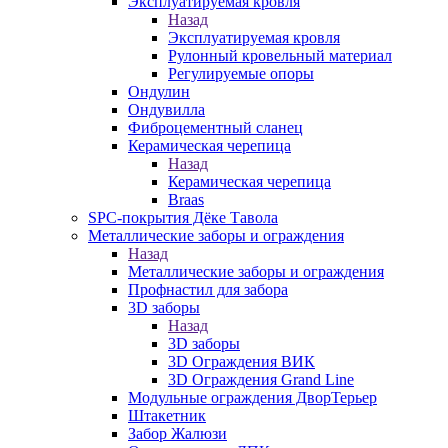
Эксплуатируемая кровля
Назад
Эксплуатируемая кровля
Рулонный кровельный материал
Регулируемые опоры
Ондулин
Ондувилла
Фиброцементный сланец
Керамическая черепица
Назад
Керамическая черепица
Braas
SPC-покрытия Дёке Тавола
Металлические заборы и ограждения
Назад
Металлические заборы и ограждения
Профнастил для забора
3D заборы
Назад
3D заборы
3D Ограждения ВИК
3D Ограждения Grand Line
Модульные ограждения ДворТерьер
Штакетник
Забор Жалюзи