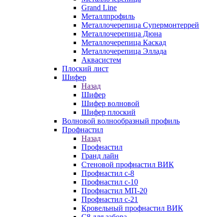
Grand Line
Металлпрофиль
Металлочерепица Супермонтеррей
Металлочерепица Дюна
Металлочерепица Каскад
Металлочерепица Эллада
Аквасистем
Плоский лист
Шифер
Назад
Шифер
Шифер волновой
Шифер плоский
Волновой волнообразный профиль
Профнастил
Назад
Профнастил
Гранд лайн
Стеновой профнастил ВИК
Профнастил с-8
Профнастил с-10
Профнастил МП-20
Профнастил с-21
Кровельный профнастил ВИК
С8 для забора