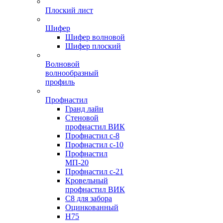
Плоский лист
Шифер
Шифер волновой
Шифер плоский
Волновой
волнообразный
профиль
Профнастил
Гранд лайн
Стеновой
профнастил ВИК
Профнастил с-8
Профнастил с-10
Профнастил
МП-20
Профнастил с-21
Кровельный
профнастил ВИК
С8 для забора
Оцинкованный
Н75