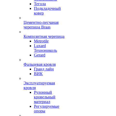
Тегола
Подкладочный
ковер
Цементно-песчаная
черепица Braas
Композитная черепица
Metrotile
Luxard
Технониколь
Gerard
Фальцевая кровля
Гранд лайн
ВИК
Эксплуатируемая
кровля
Рулонный
кровельный
материал
Регулируемые
опоры