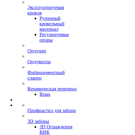
Эксплуатируемая
кровля
Рулонный
кровельный
материал
Регулируемые
опоры
Ондулин
Ондувилла
Фиброцементный
сланец
Керамическая черепица
Braas
Профнастил для забора
3D заборы
3D Ограждения
ВИК