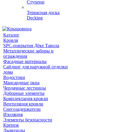
Ступени
Террасная доска
Decking
Каталог
Кровля
SPC-покрытия Дёке Тавола
Металлические заборы и
ограждения
Фасадные материалы
Сайдинг для наружной отделки
дома
Водостоки
Мансардные окна
Чердачные лестницы
Доборные элементы
Комплектация кровли
Вентиляция кровли
Снегозадержатели
Изоляция
Элементы безопасности
Крепеж
Дымоходы