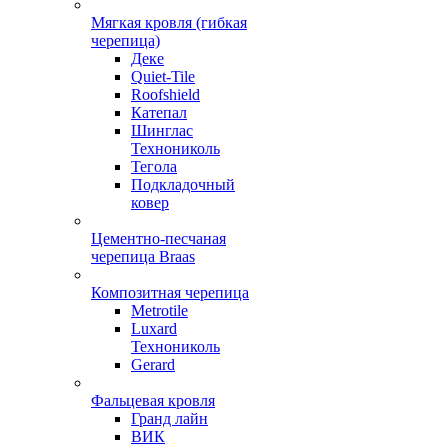
Мягкая кровля (гибкая
черепица)
Деке
Quiet-Tile
Roofshield
Катепал
Шинглас
Технониколь
Тегола
Подкладочный
ковер
Цементно-песчаная
черепица Braas
Композитная черепица
Metrotile
Luxard
Технониколь
Gerard
Фальцевая кровля
Гранд лайн
ВИК