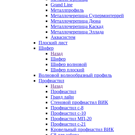
Grand Line
Металлпрофиль
Металлочерепица Супермонтеррей
Металлочерепица Дюна
Металлочерепица Каскад
Металлочерепица Эллада
Аквасистем
Плоский лист
Шифер
Назад
Шифер
Шифер волновой
Шифер плоский
Волновой волнообразный профиль
Профнастил
Назад
Профнастил
Гранд лайн
Стеновой профнастил ВИК
Профнастил с-8
Профнастил с-10
Профнастил МП-20
Профнастил с-21
Кровельный профнастил ВИК
С8 для забора