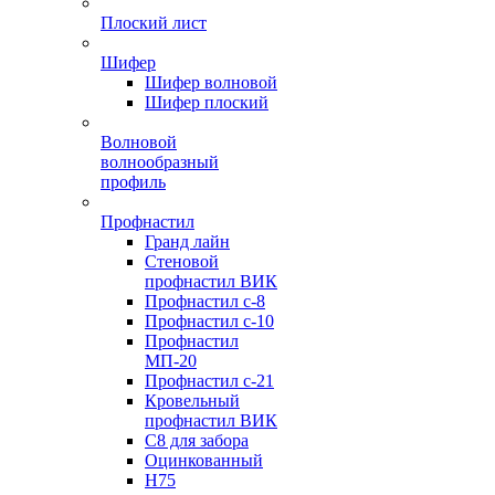
Плоский лист
Шифер
Шифер волновой
Шифер плоский
Волновой
волнообразный
профиль
Профнастил
Гранд лайн
Стеновой
профнастил ВИК
Профнастил с-8
Профнастил с-10
Профнастил
МП-20
Профнастил с-21
Кровельный
профнастил ВИК
С8 для забора
Оцинкованный
Н75