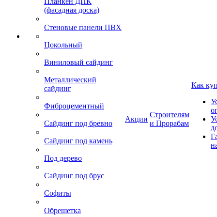
Планкен ДПК
(фасадная доска)
Стеновые панели ПВХ
Цокольный
Виниловый сайдинг
Металлический
Как ку
сайдинг
У
Фиброцементный
о
Строителям
Акции
У
Сайдинг под бревно
и Прорабам
д
Г
Сайдинг под камень
н
Под дерево
Сайдинг под брус
Софиты
Обрешетка