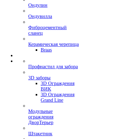
Ондулин
Ондувилла
Фиброцементный
сланец
Керамическая черепица
Braas
Профнастил для забора
3D заборы
3D Ограждения
ВИК
3D Ограждения
Grand Line
Модульные
ограждения
ДворТерьер
Штакетник