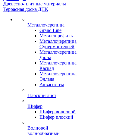
Древесно-плитные материалы
Террасная доска ДПК
Металлочерепица
Grand Line
Металлпрофиль
Металлочерепица
Супермонтеррей
Металлочерепица
Дюна
Металлочерепица
Каскад
Металлочерепица
Эллада
Аквасистем
Плоский лист
Шифер
Шифер волновой
Шифер плоский
Волновой
волнообразный