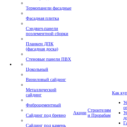
Термопанели фасадные
Фасадная плитка
Сэндвич-панели
поэлементной сборки
Планкен ДПК
(фасадная доска)
Стеновые панели ПВХ
Цокольный
Виниловый сайдинг
Металлический
Как ку
сайдинг
У
Фиброцементный
о
Строителям
Акции
У
Сайдинг под бревно
и Прорабам
д
Г
Сайдинг под камень