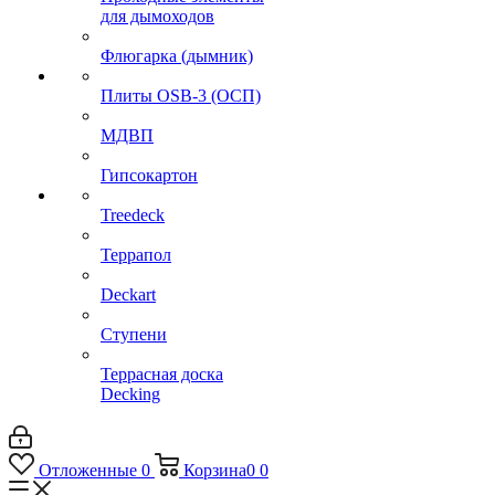
для дымоходов
Флюгарка (дымник)
Плиты OSB-3 (ОСП)
МДВП
Гипсокартон
Treedeck
Террапол
Deckart
Ступени
Террасная доска
Decking
Отложенные
0
Корзина
0
0