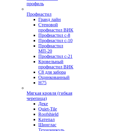
профиль
Профнастил
Гранд лайн
Стеновой
профнастил ВИК
Профнастил с-8
Профнастил с-10
Профнастил
МП-20
Профнастил с-21
Кровельный
профнастил ВИК
С8 для забора
Оцинкованный
Н75
Мягкая кровля (гибкая
черепица)
Деке
Quiet-Tile
Roofshield
Катепал
Шинглас
Технониколь