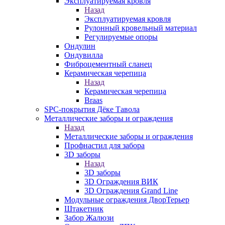
Эксплуатируемая кровля
Назад
Эксплуатируемая кровля
Рулонный кровельный материал
Регулируемые опоры
Ондулин
Ондувилла
Фиброцементный сланец
Керамическая черепица
Назад
Керамическая черепица
Braas
SPC-покрытия Дёке Тавола
Металлические заборы и ограждения
Назад
Металлические заборы и ограждения
Профнастил для забора
3D заборы
Назад
3D заборы
3D Ограждения ВИК
3D Ограждения Grand Line
Модульные ограждения ДворТерьер
Штакетник
Забор Жалюзи