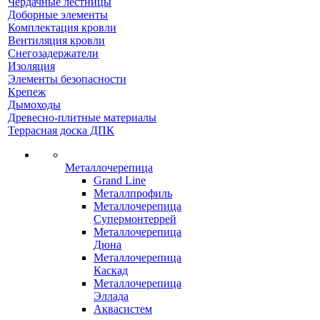
Чердачные лестницы
Доборные элементы
Комплектация кровли
Вентиляция кровли
Снегозадержатели
Изоляция
Элементы безопасности
Крепеж
Дымоходы
Древесно-плитные материалы
Террасная доска ДПК
Металлочерепица
Grand Line
Металлпрофиль
Металлочерепица
Супермонтеррей
Металлочерепица
Дюна
Металлочерепица
Каскад
Металлочерепица
Эллада
Аквасистем