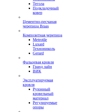
Тегола
Подкладочный
ковер
Цементно-песчаная
черепица Braas
Композитная черепица
Metrotile
Luxard
Технониколь
Gerard
Фальцевая кровля
Гранд лайн
ВИК
Эксплуатируемая
кровля
Рулонный
кровельный
материал
Регулируемые
опоры