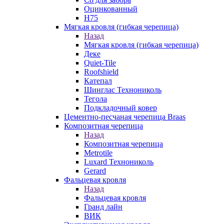
Оцинкованный
Н75
Мягкая кровля (гибкая черепица)
Назад
Мягкая кровля (гибкая черепица)
Деке
Quiet-Tile
Roofshield
Катепал
Шинглас Технониколь
Тегола
Подкладочный ковер
Цементно-песчаная черепица Braas
Композитная черепица
Назад
Композитная черепица
Metrotile
Luxard Технониколь
Gerard
Фальцевая кровля
Назад
Фальцевая кровля
Гранд лайн
ВИК