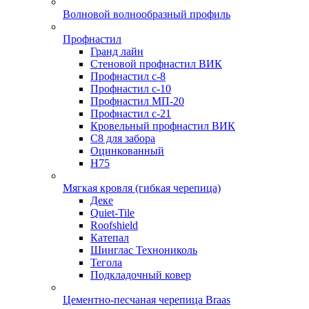
Волновой волнообразный профиль
Профнастил
Гранд лайн
Стеновой профнастил ВИК
Профнастил с-8
Профнастил с-10
Профнастил МП-20
Профнастил с-21
Кровельный профнастил ВИК
С8 для забора
Оцинкованный
Н75
Мягкая кровля (гибкая черепица)
Деке
Quiet-Tile
Roofshield
Катепал
Шинглас Технониколь
Тегола
Подкладочный ковер
Цементно-песчаная черепица Braas