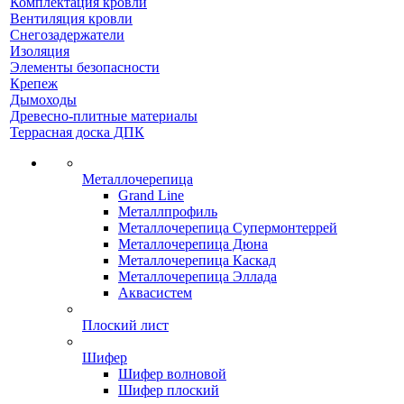
Комплектация кровли
Вентиляция кровли
Снегозадержатели
Изоляция
Элементы безопасности
Крепеж
Дымоходы
Древесно-плитные материалы
Террасная доска ДПК
Металлочерепица
Grand Line
Металлпрофиль
Металлочерепица Супермонтеррей
Металлочерепица Дюна
Металлочерепица Каскад
Металлочерепица Эллада
Аквасистем
Плоский лист
Шифер
Шифер волновой
Шифер плоский