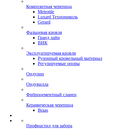
Композитная черепица
Metrotile
Luxard Технониколь
Gerard
Фальцевая кровля
Гранд лайн
ВИК
Эксплуатируемая кровля
Рулонный кровельный материал
Регулируемые опоры
Ондулин
Ондувилла
Фиброцементный сланец
Керамическая черепица
Braas
Профнастил для забора