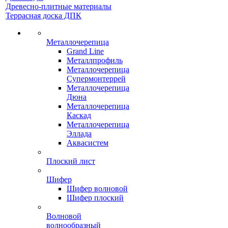
Древесно-плитные материалы
Террасная доска ДПК
Металлочерепица
Grand Line
Металлпрофиль
Металлочерепица
Супермонтеррей
Металлочерепица
Дюна
Металлочерепица
Каскад
Металлочерепица
Эллада
Аквасистем
Плоский лист
Шифер
Шифер волновой
Шифер плоский
Волновой
волнообразный