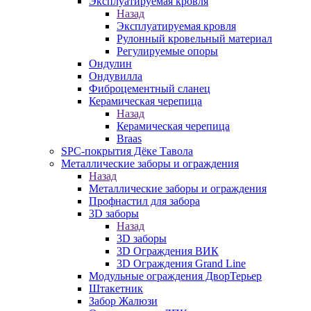
Эксплуатируемая кровля
Назад
Эксплуатируемая кровля
Рулонный кровельный материал
Регулируемые опоры
Ондулин
Ондувилла
Фиброцементный сланец
Керамическая черепица
Назад
Керамическая черепица
Braas
SPC-покрытия Дёке Тавола
Металлические заборы и ограждения
Назад
Металлические заборы и ограждения
Профнастил для забора
3D заборы
Назад
3D заборы
3D Ограждения ВИК
3D Ограждения Grand Line
Модульные ограждения ДворТерьер
Штакетник
Забор Жалюзи