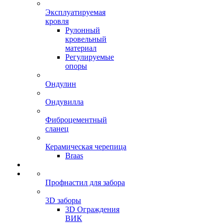
Эксплуатируемая
кровля
Рулонный
кровельный
материал
Регулируемые
опоры
Ондулин
Ондувилла
Фиброцементный
сланец
Керамическая черепица
Braas
Профнастил для забора
3D заборы
3D Ограждения
ВИК