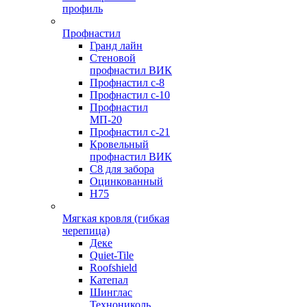
профиль
Профнастил
Гранд лайн
Стеновой
профнастил ВИК
Профнастил с-8
Профнастил с-10
Профнастил
МП-20
Профнастил с-21
Кровельный
профнастил ВИК
С8 для забора
Оцинкованный
Н75
Мягкая кровля (гибкая
черепица)
Деке
Quiet-Tile
Roofshield
Катепал
Шинглас
Технониколь