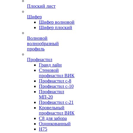
Плоский лист
Шифер
Шифер волновой
Шифер плоский
Волновой
волнообразный
профиль
Профнастил
Гранд лайн
Стеновой
профнастил ВИК
Профнастил с-8
Профнастил с-10
Профнастил
МП-20
Профнастил с-21
Кровельный
профнастил ВИК
С8 для забора
Оцинкованный
Н75