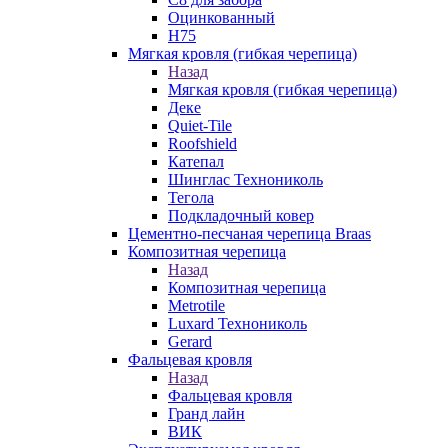
Оцинкованный
Н75
Мягкая кровля (гибкая черепица)
Назад
Мягкая кровля (гибкая черепица)
Деке
Quiet-Tile
Roofshield
Катепал
Шинглас Технониколь
Тегола
Подкладочный ковер
Цементно-песчаная черепица Braas
Композитная черепица
Назад
Композитная черепица
Metrotile
Luxard Технониколь
Gerard
Фальцевая кровля
Назад
Фальцевая кровля
Гранд лайн
ВИК