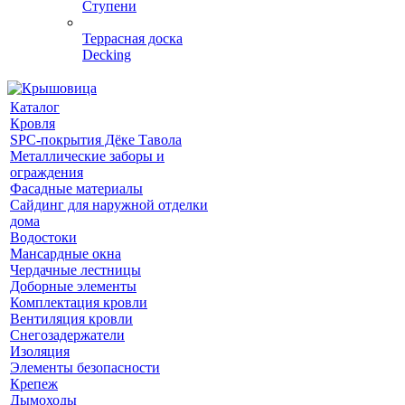
Ступени
Террасная доска
Decking
Каталог
Кровля
SPC-покрытия Дёке Тавола
Металлические заборы и
ограждения
Фасадные материалы
Сайдинг для наружной отделки
дома
Водостоки
Мансардные окна
Чердачные лестницы
Доборные элементы
Комплектация кровли
Вентиляция кровли
Снегозадержатели
Изоляция
Элементы безопасности
Крепеж
Дымоходы