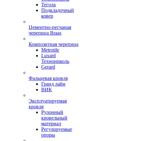
Тегола
Подкладочный
ковер
Цементно-песчаная
черепица Braas
Композитная черепица
Metrotile
Luxard
Технониколь
Gerard
Фальцевая кровля
Гранд лайн
ВИК
Эксплуатируемая
кровля
Рулонный
кровельный
материал
Регулируемые
опоры