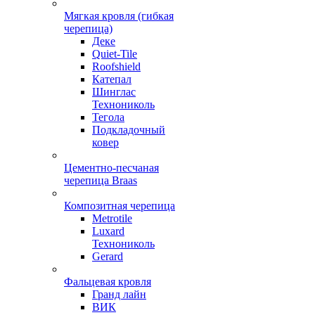
Мягкая кровля (гибкая
черепица)
Деке
Quiet-Tile
Roofshield
Катепал
Шинглас
Технониколь
Тегола
Подкладочный
ковер
Цементно-песчаная
черепица Braas
Композитная черепица
Metrotile
Luxard
Технониколь
Gerard
Фальцевая кровля
Гранд лайн
ВИК