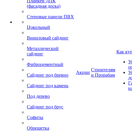
Планкен ДПК
(фасадная доска)
Стеновые панели ПВХ
Цокольный
Виниловый сайдинг
Металлический
Как ку
сайдинг
У
Фиброцементный
о
Строителям
Акции
У
Сайдинг под бревно
и Прорабам
д
Г
Сайдинг под камень
н
Под дерево
Сайдинг под брус
Софиты
Обрешетка