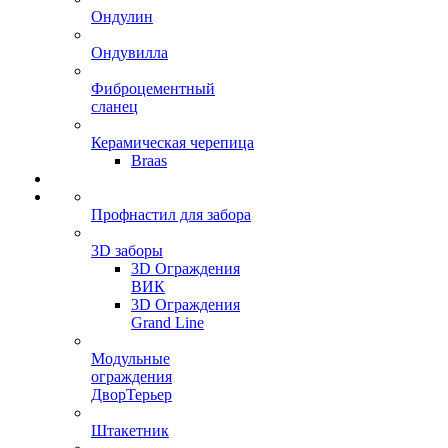
Ондулин
Ондувилла
Фиброцементный
сланец
Керамическая черепица
Braas
Профнастил для забора
3D заборы
3D Ограждения
ВИК
3D Ограждения
Grand Line
Модульные
ограждения
ДворТерьер
Штакетник