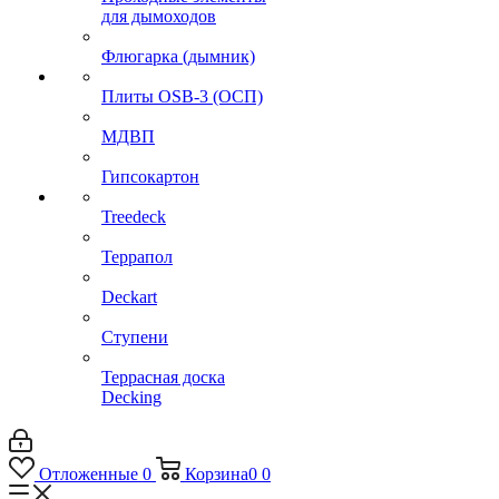
для дымоходов
Флюгарка (дымник)
Плиты OSB-3 (ОСП)
МДВП
Гипсокартон
Treedeck
Террапол
Deckart
Ступени
Террасная доска
Decking
Отложенные
0
Корзина
0
0