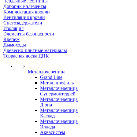
Чердачные лестницы
Доборные элементы
Комплектация кровли
Вентиляция кровли
Снегозадержатели
Изоляция
Элементы безопасности
Крепеж
Дымоходы
Древесно-плитные материалы
Террасная доска ДПК
Металлочерепица
Grand Line
Металлпрофиль
Металлочерепица
Супермонтеррей
Металлочерепица
Дюна
Металлочерепица
Каскад
Металлочерепица
Эллада
Аквасистем