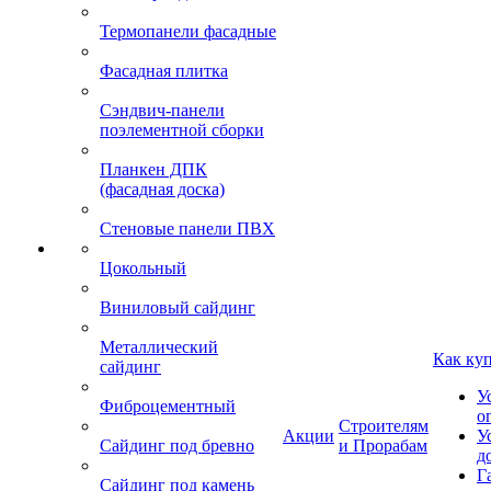
Термопанели фасадные
Фасадная плитка
Сэндвич-панели
поэлементной сборки
Планкен ДПК
(фасадная доска)
Стеновые панели ПВХ
Цокольный
Виниловый сайдинг
Металлический
Как ку
сайдинг
У
Фиброцементный
о
Строителям
Акции
У
Сайдинг под бревно
и Прорабам
д
Г
Сайдинг под камень