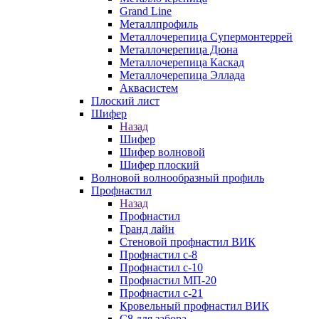
Grand Line
Металлпрофиль
Металлочерепица Супермонтеррей
Металлочерепица Дюна
Металлочерепица Каскад
Металлочерепица Эллада
Аквасистем
Плоский лист
Шифер
Назад
Шифер
Шифер волновой
Шифер плоский
Волновой волнообразный профиль
Профнастил
Назад
Профнастил
Гранд лайн
Стеновой профнастил ВИК
Профнастил с-8
Профнастил с-10
Профнастил МП-20
Профнастил с-21
Кровельный профнастил ВИК
С8 для забора