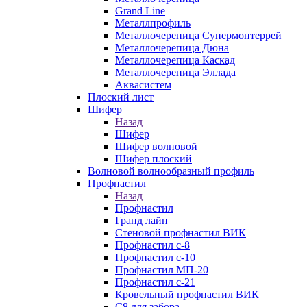
Grand Line
Металлпрофиль
Металлочерепица Супермонтеррей
Металлочерепица Дюна
Металлочерепица Каскад
Металлочерепица Эллада
Аквасистем
Плоский лист
Шифер
Назад
Шифер
Шифер волновой
Шифер плоский
Волновой волнообразный профиль
Профнастил
Назад
Профнастил
Гранд лайн
Стеновой профнастил ВИК
Профнастил с-8
Профнастил с-10
Профнастил МП-20
Профнастил с-21
Кровельный профнастил ВИК
С8 для забора