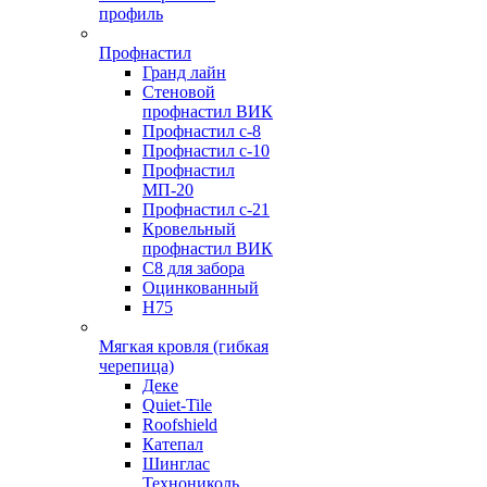
профиль
Профнастил
Гранд лайн
Стеновой
профнастил ВИК
Профнастил с-8
Профнастил с-10
Профнастил
МП-20
Профнастил с-21
Кровельный
профнастил ВИК
С8 для забора
Оцинкованный
Н75
Мягкая кровля (гибкая
черепица)
Деке
Quiet-Tile
Roofshield
Катепал
Шинглас
Технониколь