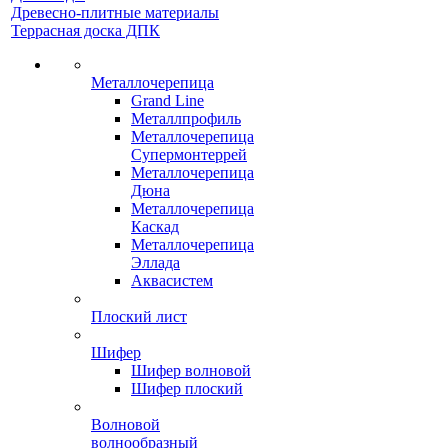
Древесно-плитные материалы
Террасная доска ДПК
Металлочерепица
Grand Line
Металлпрофиль
Металлочерепица
Супермонтеррей
Металлочерепица
Дюна
Металлочерепица
Каскад
Металлочерепица
Эллада
Аквасистем
Плоский лист
Шифер
Шифер волновой
Шифер плоский
Волновой
волнообразный