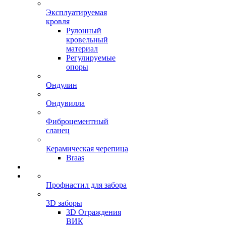
Эксплуатируемая
кровля
Рулонный
кровельный
материал
Регулируемые
опоры
Ондулин
Ондувилла
Фиброцементный
сланец
Керамическая черепица
Braas
Профнастил для забора
3D заборы
3D Ограждения
ВИК