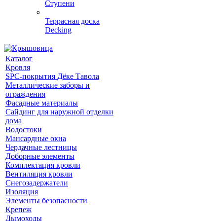
Ступени
Террасная доска
Decking
Каталог
Кровля
SPC-покрытия Дёке Тавола
Металлические заборы и
ограждения
Фасадные материалы
Сайдинг для наружной отделки
дома
Водостоки
Мансардные окна
Чердачные лестницы
Доборные элементы
Комплектация кровли
Вентиляция кровли
Снегозадержатели
Изоляция
Элементы безопасности
Крепеж
Дымоходы