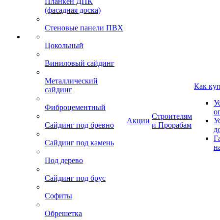
Планкен ДПК
(фасадная доска)
Стеновые панели ПВХ
Цокольный
Виниловый сайдинг
Металлический
Как ку
сайдинг
У
Фиброцементный
о
Строителям
Акции
У
Сайдинг под бревно
и Прорабам
д
Г
Сайдинг под камень
н
Под дерево
Сайдинг под брус
Софиты
Обрешетка