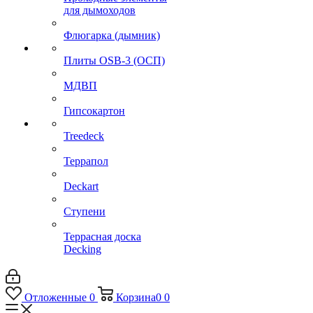
для дымоходов
Флюгарка (дымник)
Плиты OSB-3 (ОСП)
МДВП
Гипсокартон
Treedeck
Террапол
Deckart
Ступени
Террасная доска
Decking
Отложенные
0
Корзина
0
0