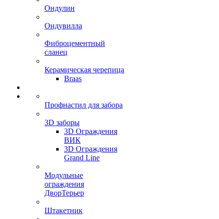
Ондулин
Ондувилла
Фиброцементный
сланец
Керамическая черепица
Braas
Профнастил для забора
3D заборы
3D Ограждения
ВИК
3D Ограждения
Grand Line
Модульные
ограждения
ДворТерьер
Штакетник