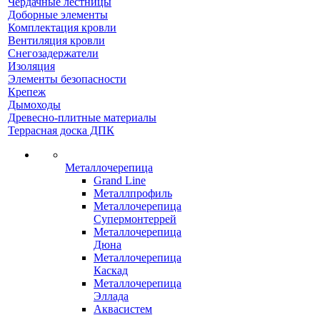
Чердачные лестницы
Доборные элементы
Комплектация кровли
Вентиляция кровли
Снегозадержатели
Изоляция
Элементы безопасности
Крепеж
Дымоходы
Древесно-плитные материалы
Террасная доска ДПК
Металлочерепица
Grand Line
Металлпрофиль
Металлочерепица
Супермонтеррей
Металлочерепица
Дюна
Металлочерепица
Каскад
Металлочерепица
Эллада
Аквасистем