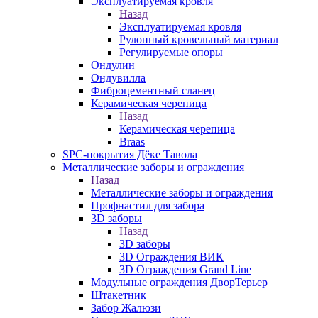
Эксплуатируемая кровля
Назад
Эксплуатируемая кровля
Рулонный кровельный материал
Регулируемые опоры
Ондулин
Ондувилла
Фиброцементный сланец
Керамическая черепица
Назад
Керамическая черепица
Braas
SPC-покрытия Дёке Тавола
Металлические заборы и ограждения
Назад
Металлические заборы и ограждения
Профнастил для забора
3D заборы
Назад
3D заборы
3D Ограждения ВИК
3D Ограждения Grand Line
Модульные ограждения ДворТерьер
Штакетник
Забор Жалюзи