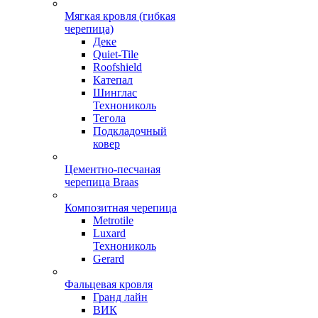
Мягкая кровля (гибкая
черепица)
Деке
Quiet-Tile
Roofshield
Катепал
Шинглас
Технониколь
Тегола
Подкладочный
ковер
Цементно-песчаная
черепица Braas
Композитная черепица
Metrotile
Luxard
Технониколь
Gerard
Фальцевая кровля
Гранд лайн
ВИК