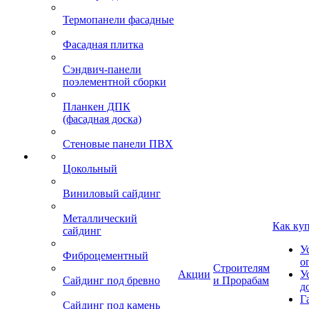
Термопанели фасадные
Фасадная плитка
Сэндвич-панели
поэлементной сборки
Планкен ДПК
(фасадная доска)
Стеновые панели ПВХ
Цокольный
Виниловый сайдинг
Металлический
Как ку
сайдинг
У
Фиброцементный
о
Строителям
Акции
У
Сайдинг под бревно
и Прорабам
д
Г
Сайдинг под камень