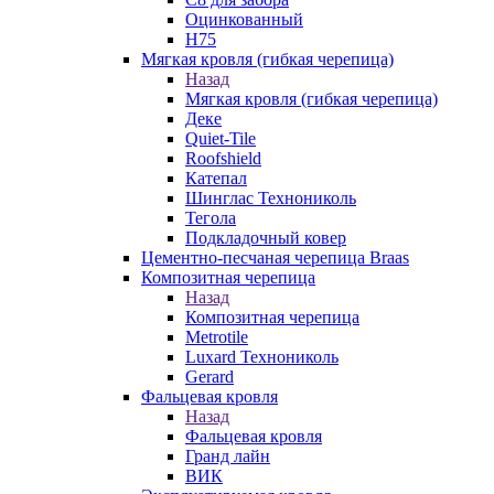
Оцинкованный
Н75
Мягкая кровля (гибкая черепица)
Назад
Мягкая кровля (гибкая черепица)
Деке
Quiet-Tile
Roofshield
Катепал
Шинглас Технониколь
Тегола
Подкладочный ковер
Цементно-песчаная черепица Braas
Композитная черепица
Назад
Композитная черепица
Metrotile
Luxard Технониколь
Gerard
Фальцевая кровля
Назад
Фальцевая кровля
Гранд лайн
ВИК