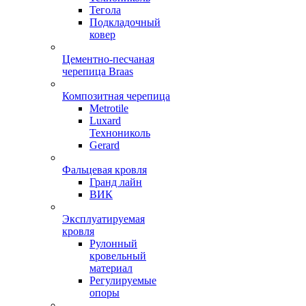
Тегола
Подкладочный
ковер
Цементно-песчаная
черепица Braas
Композитная черепица
Metrotile
Luxard
Технониколь
Gerard
Фальцевая кровля
Гранд лайн
ВИК
Эксплуатируемая
кровля
Рулонный
кровельный
материал
Регулируемые
опоры