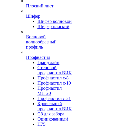
Плоский лист
Шифер
Шифер волновой
Шифер плоский
Волновой
волнообразный
профиль
Профнастил
Гранд лайн
Стеновой
профнастил ВИК
Профнастил с-8
Профнастил с-10
Профнастил
МП-20
Профнастил с-21
Кровельный
профнастил ВИК
С8 для забора
Оцинкованный
Н75