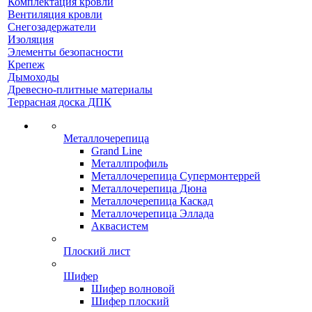
Комплектация кровли
Вентиляция кровли
Снегозадержатели
Изоляция
Элементы безопасности
Крепеж
Дымоходы
Древесно-плитные материалы
Террасная доска ДПК
Металлочерепица
Grand Line
Металлпрофиль
Металлочерепица Супермонтеррей
Металлочерепица Дюна
Металлочерепица Каскад
Металлочерепица Эллада
Аквасистем
Плоский лист
Шифер
Шифер волновой
Шифер плоский