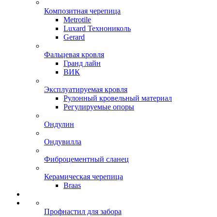
Композитная черепица
Metrotile
Luxard Технониколь
Gerard
Фальцевая кровля
Гранд лайн
ВИК
Эксплуатируемая кровля
Рулонный кровельный материал
Регулируемые опоры
Ондулин
Ондувилла
Фиброцементный сланец
Керамическая черепица
Braas
Профнастил для забора