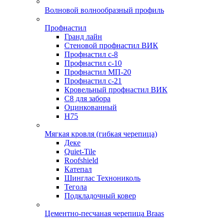
Волновой волнообразный профиль
Профнастил
Гранд лайн
Стеновой профнастил ВИК
Профнастил с-8
Профнастил с-10
Профнастил МП-20
Профнастил с-21
Кровельный профнастил ВИК
С8 для забора
Оцинкованный
Н75
Мягкая кровля (гибкая черепица)
Деке
Quiet-Tile
Roofshield
Катепал
Шинглас Технониколь
Тегола
Подкладочный ковер
Цементно-песчаная черепица Braas