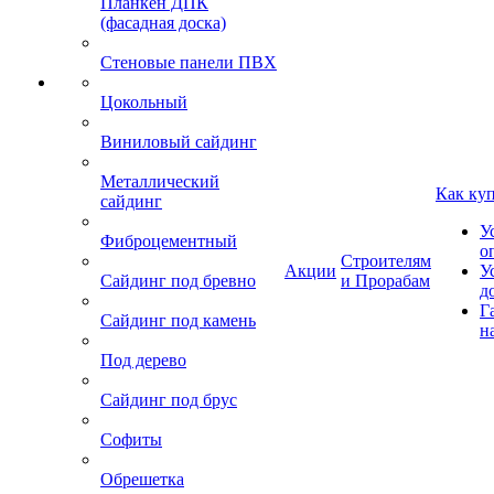
Планкен ДПК
(фасадная доска)
Стеновые панели ПВХ
Цокольный
Виниловый сайдинг
Металлический
Как ку
сайдинг
У
Фиброцементный
о
Строителям
Акции
У
Сайдинг под бревно
и Прорабам
д
Г
Сайдинг под камень
н
Под дерево
Сайдинг под брус
Софиты
Обрешетка