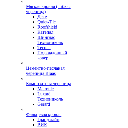
Мягкая кровля (гибкая
черепица)
Деке
Quiet-Tile
Roofshield
Катепал
Шинглас
Технониколь
Тегола
Подкладочный
ковер
Цементно-песчаная
черепица Braas
Композитная черепица
Metrotile
Luxard
Технониколь
Gerard
Фальцевая кровля
Гранд лайн
ВИК