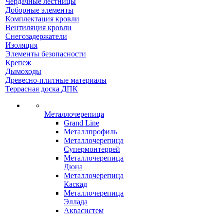
Чердачные лестницы
Доборные элементы
Комплектация кровли
Вентиляция кровли
Снегозадержатели
Изоляция
Элементы безопасности
Крепеж
Дымоходы
Древесно-плитные материалы
Террасная доска ДПК
Металлочерепица
Grand Line
Металлпрофиль
Металлочерепица
Супермонтеррей
Металлочерепица
Дюна
Металлочерепица
Каскад
Металлочерепица
Эллада
Аквасистем