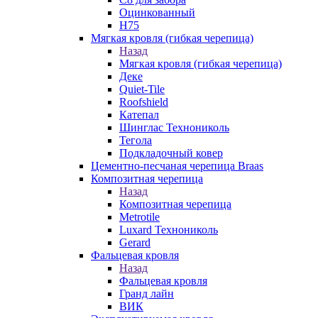
Оцинкованный
Н75
Мягкая кровля (гибкая черепица)
Назад
Мягкая кровля (гибкая черепица)
Деке
Quiet-Tile
Roofshield
Катепал
Шинглас Технониколь
Тегола
Подкладочный ковер
Цементно-песчаная черепица Braas
Композитная черепица
Назад
Композитная черепица
Metrotile
Luxard Технониколь
Gerard
Фальцевая кровля
Назад
Фальцевая кровля
Гранд лайн
ВИК