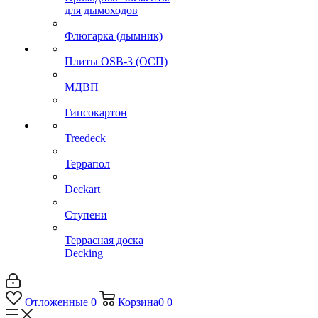
для дымоходов
Флюгарка (дымник)
Плиты OSB-3 (ОСП)
МДВП
Гипсокартон
Treedeck
Террапол
Deckart
Ступени
Террасная доска
Decking
Отложенные
0
Корзина
0
0