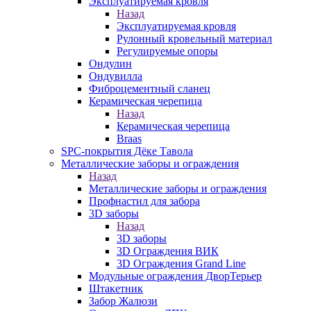
Эксплуатируемая кровля
Назад
Эксплуатируемая кровля
Рулонный кровельный материал
Регулируемые опоры
Ондулин
Ондувилла
Фиброцементный сланец
Керамическая черепица
Назад
Керамическая черепица
Braas
SPC-покрытия Дёке Тавола
Металлические заборы и ограждения
Назад
Металлические заборы и ограждения
Профнастил для забора
3D заборы
Назад
3D заборы
3D Ограждения ВИК
3D Ограждения Grand Line
Модульные ограждения ДворТерьер
Штакетник
Забор Жалюзи