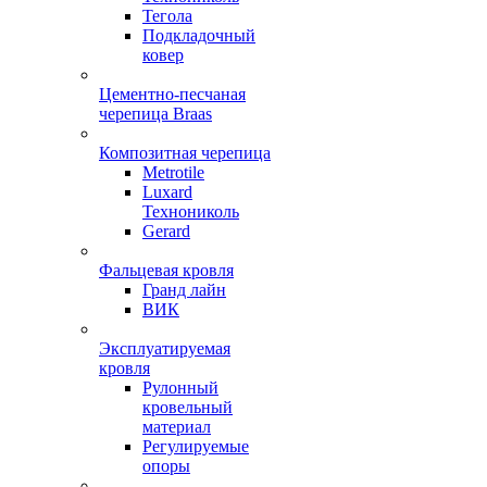
Тегола
Подкладочный
ковер
Цементно-песчаная
черепица Braas
Композитная черепица
Metrotile
Luxard
Технониколь
Gerard
Фальцевая кровля
Гранд лайн
ВИК
Эксплуатируемая
кровля
Рулонный
кровельный
материал
Регулируемые
опоры