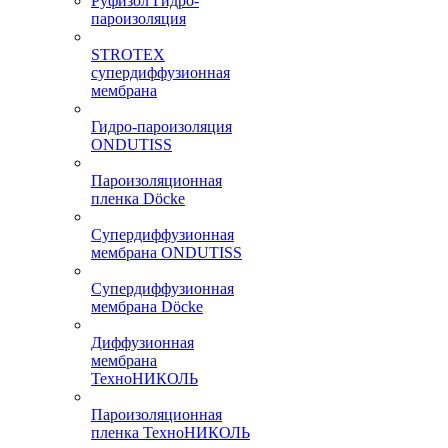
Руфизол Гидро-
пароизоляция
STROTEX
супердиффузионная
мембрана
Гидро-пароизоляция
ONDUTISS
Пароизоляционная
пленка Döcke
Супердиффузионная
мембрана ONDUTISS
Супердиффузионная
мембрана Döcke
Диффузионная
мембрана
ТехноНИКОЛЬ
Пароизоляционная
пленка ТехноНИКОЛЬ