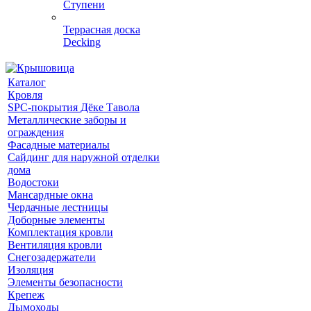
Ступени
Террасная доска
Decking
Каталог
Кровля
SPC-покрытия Дёке Тавола
Металлические заборы и
ограждения
Фасадные материалы
Сайдинг для наружной отделки
дома
Водостоки
Мансардные окна
Чердачные лестницы
Доборные элементы
Комплектация кровли
Вентиляция кровли
Снегозадержатели
Изоляция
Элементы безопасности
Крепеж
Дымоходы