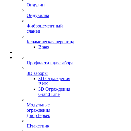
Ондулин
Ондувилла
Фиброцементный
сланец
Керамическая черепица
Braas
Профнастил для забора
3D заборы
3D Ограждения
ВИК
3D Ограждения
Grand Line
Модульные
ограждения
ДворТерьер
Штакетник