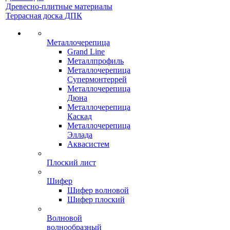
Древесно-плитные материалы
Террасная доска ДПК
Металлочерепица
Grand Line
Металлпрофиль
Металлочерепица
Супермонтеррей
Металлочерепица
Дюна
Металлочерепица
Каскад
Металлочерепица
Эллада
Аквасистем
Плоский лист
Шифер
Шифер волновой
Шифер плоский
Волновой
волнообразный