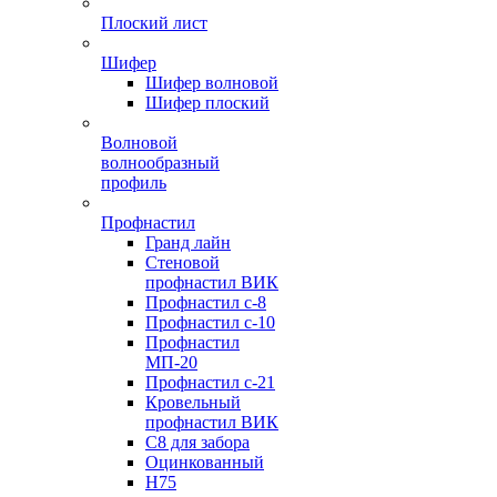
Плоский лист
Шифер
Шифер волновой
Шифер плоский
Волновой
волнообразный
профиль
Профнастил
Гранд лайн
Стеновой
профнастил ВИК
Профнастил с-8
Профнастил с-10
Профнастил
МП-20
Профнастил с-21
Кровельный
профнастил ВИК
С8 для забора
Оцинкованный
Н75