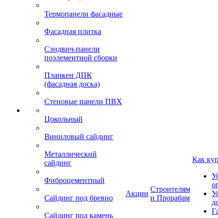
Термопанели фасадные
Фасадная плитка
Сэндвич-панели
поэлементной сборки
Планкен ДПК
(фасадная доска)
Стеновые панели ПВХ
Цокольный
Виниловый сайдинг
Металлический
Как ку
сайдинг
У
Фиброцементный
о
Строителям
Акции
У
Сайдинг под бревно
и Прорабам
д
Г
Сайдинг под камень