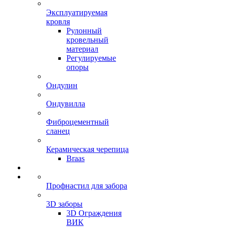
Эксплуатируемая
кровля
Рулонный
кровельный
материал
Регулируемые
опоры
Ондулин
Ондувилла
Фиброцементный
сланец
Керамическая черепица
Braas
Профнастил для забора
3D заборы
3D Ограждения
ВИК