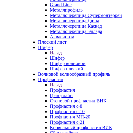
Grand Line
Металлпрофиль
Металлочерепица Супермонтеррей
Металлочерепица Дюна
Металлочерепица Каскад
Металлочерепица Эллада
Аквасистем
Плоский лист
Шифер
Назад
Шифер
Шифер волновой
Шифер плоский
Волновой волнообразный профиль
Профнастил
Назад
Профнастил
Гранд лайн
Стеновой профнастил ВИК
Профнастил с-8
Профнастил с-10
Профнастил МП-20
Профнастил с-21
Кровельный профнастил ВИК
С8 для забора