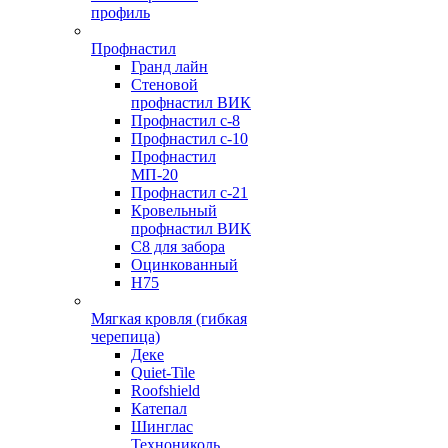
профиль
Профнастил
Гранд лайн
Стеновой
профнастил ВИК
Профнастил с-8
Профнастил с-10
Профнастил
МП-20
Профнастил с-21
Кровельный
профнастил ВИК
С8 для забора
Оцинкованный
Н75
Мягкая кровля (гибкая
черепица)
Деке
Quiet-Tile
Roofshield
Катепал
Шинглас
Технониколь