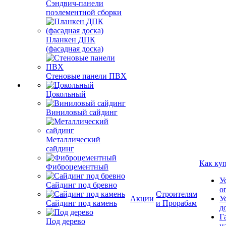
Сэндвич-панели
поэлементной сборки
Планкен ДПК
(фасадная доска)
Стеновые панели ПВХ
Цокольный
Виниловый сайдинг
Металлический
сайдинг
Как ку
Фиброцементный
У
Сайдинг под бревно
о
Строителям
Акции
У
Сайдинг под камень
и Прорабам
д
Г
Под дерево
н