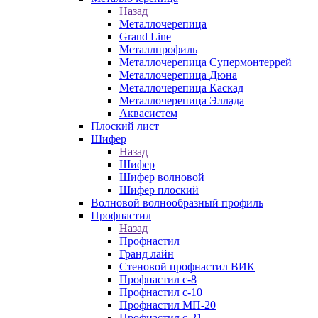
Назад
Металлочерепица
Grand Line
Металлпрофиль
Металлочерепица Супермонтеррей
Металлочерепица Дюна
Металлочерепица Каскад
Металлочерепица Эллада
Аквасистем
Плоский лист
Шифер
Назад
Шифер
Шифер волновой
Шифер плоский
Волновой волнообразный профиль
Профнастил
Назад
Профнастил
Гранд лайн
Стеновой профнастил ВИК
Профнастил с-8
Профнастил с-10
Профнастил МП-20
Профнастил с-21