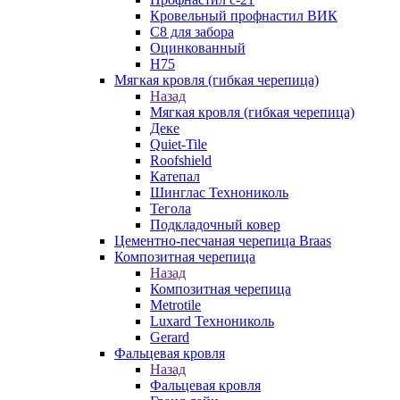
Кровельный профнастил ВИК
С8 для забора
Оцинкованный
Н75
Мягкая кровля (гибкая черепица)
Назад
Мягкая кровля (гибкая черепица)
Деке
Quiet-Tile
Roofshield
Катепал
Шинглас Технониколь
Тегола
Подкладочный ковер
Цементно-песчаная черепица Braas
Композитная черепица
Назад
Композитная черепица
Metrotile
Luxard Технониколь
Gerard
Фальцевая кровля
Назад
Фальцевая кровля