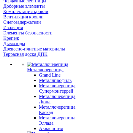
Чердачные лестницы
Доборные элементы
Комплектация кровли
Вентиляция кровли
Снегозадержатели
Изоляция
Элементы безопасности
Крепеж
Дымоходы
Древесно-плитные материалы
Террасная доска ДПК
Металлочерепица
Grand Line
Металлпрофиль
Металлочерепица
Супермонтеррей
Металлочерепица
Дюна
Металлочерепица
Каскад
Металлочерепица
Эллада
Аквасистем