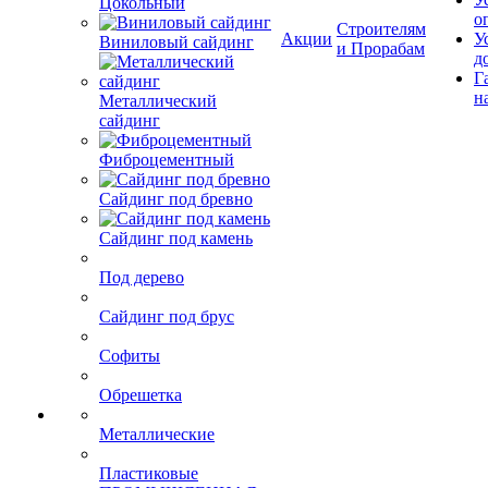
Цокольный
о
Строителям
Акции
У
Виниловый сайдинг
и Прорабам
д
Г
н
Металлический
сайдинг
Фиброцементный
Сайдинг под бревно
Сайдинг под камень
Под дерево
Сайдинг под брус
Софиты
Обрешетка
Металлические
Пластиковые