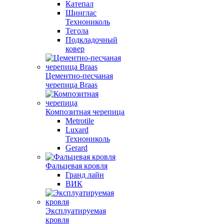
Катепал
Шинглас
Технониколь
Тегола
Подкладочный
ковер
Цементно-песчаная
черепица Braas
Композитная черепица
Metrotile
Luxard
Технониколь
Gerard
Фальцевая кровля
Гранд лайн
ВИК
Эксплуатируемая
кровля