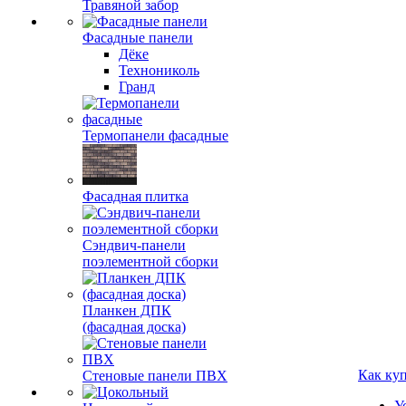
Травяной забор
Фасадные панели
Дёке
Технониколь
Гранд
Термопанели фасадные
Фасадная плитка
Сэндвич-панели
поэлементной сборки
Планкен ДПК
(фасадная доска)
Как ку
Стеновые панели ПВХ
У