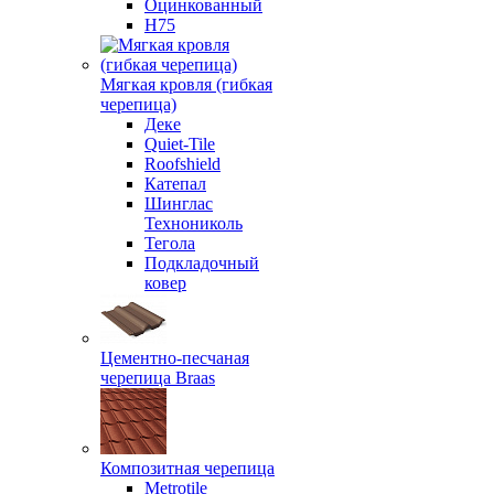
Оцинкованный
Н75
Мягкая кровля (гибкая
черепица)
Деке
Quiet-Tile
Roofshield
Катепал
Шинглас
Технониколь
Тегола
Подкладочный
ковер
Цементно-песчаная
черепица Braas
Композитная черепица
Metrotile