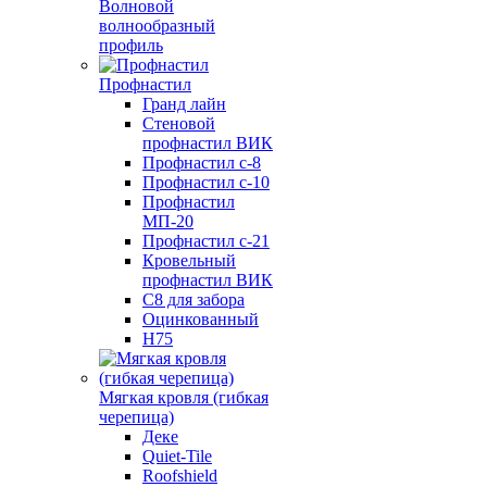
Волновой
волнообразный
профиль
Профнастил
Гранд лайн
Стеновой
профнастил ВИК
Профнастил с-8
Профнастил с-10
Профнастил
МП-20
Профнастил с-21
Кровельный
профнастил ВИК
С8 для забора
Оцинкованный
Н75
Мягкая кровля (гибкая
черепица)
Деке
Quiet-Tile
Roofshield