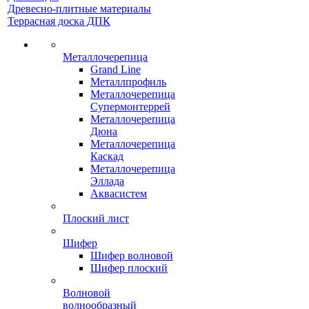
Древесно-плитные материалы
Террасная доска ДПК
Металлочерепица
Grand Line
Металлпрофиль
Металлочерепица
Супермонтеррей
Металлочерепица
Дюна
Металлочерепица
Каскад
Металлочерепица
Эллада
Аквасистем
Плоский лист
Шифер
Шифер волновой
Шифер плоский
Волновой
волнообразный