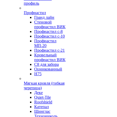
профиль
Профнастил
Гранд лайн
Стеновой
профнастил ВИК
Профнастил с-8
Профнастил с-10
Профнастил
МП-20
Профнастил с-21
Кровельный
профнастил ВИК
С8 для забора
Оцинкованный
Н75
Мягкая кровля (гибкая
черепица)
Деке
Quiet-Tile
Roofshield
Катепал
Шинглас
Технониколь