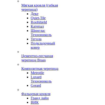
Мягкая кровля (гибкая
черепица)
Деке
Quiet-Tile
Roofshield
Катепал
Шинглас
Технониколь
Тегола
Подкладочный
ковер
Цементно-песчаная
черепица Braas
Композитная черепица
Metrotile
Luxard
Технониколь
Gerard
Фальцевая кровля
Гранд лайн
ВИК