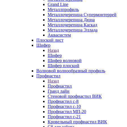
Grand Line
Металлпрофиль
Металлочерепица Супермонтеррей
Металлочерепица Дюна
Металлочерепица Каскад
Металлочерепица Эллада
Аквасистем
Плоский лист
Шифер
Назад
Шифер
Шифер волновой
Шифер плоский
Волновой волнообразный профиль
Профнастил
Назад
Профнастил
Гранд лайн
Стеновой профнастил ВИК
Профнастил с-8
Профнастил с-10
Профнастил МП-20
Профнастил с-21
Кровельный профнастил ВИК
С8 для забора