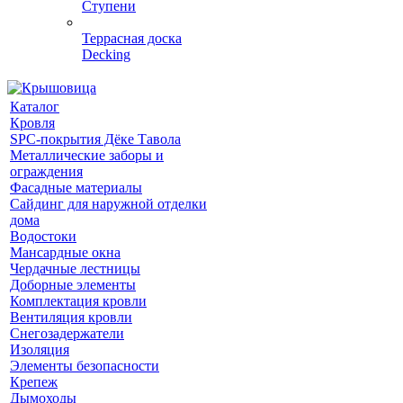
Ступени
Террасная доска
Decking
Каталог
Кровля
SPC-покрытия Дёке Тавола
Металлические заборы и
ограждения
Фасадные материалы
Сайдинг для наружной отделки
дома
Водостоки
Мансардные окна
Чердачные лестницы
Доборные элементы
Комплектация кровли
Вентиляция кровли
Снегозадержатели
Изоляция
Элементы безопасности
Крепеж
Дымоходы