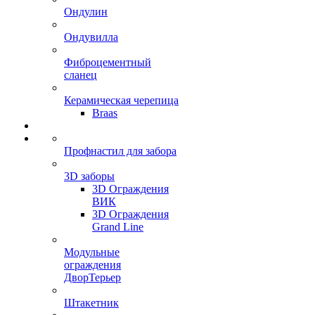
Ондулин
Ондувилла
Фиброцементный
сланец
Керамическая черепица
Braas
Профнастил для забора
3D заборы
3D Ограждения
ВИК
3D Ограждения
Grand Line
Модульные
ограждения
ДворТерьер
Штакетник