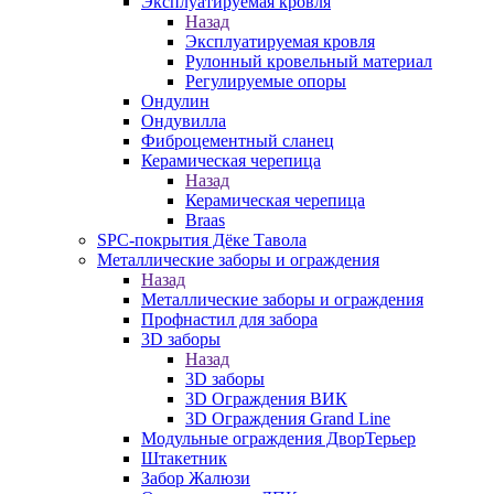
Эксплуатируемая кровля
Назад
Эксплуатируемая кровля
Рулонный кровельный материал
Регулируемые опоры
Ондулин
Ондувилла
Фиброцементный сланец
Керамическая черепица
Назад
Керамическая черепица
Braas
SPC-покрытия Дёке Тавола
Металлические заборы и ограждения
Назад
Металлические заборы и ограждения
Профнастил для забора
3D заборы
Назад
3D заборы
3D Ограждения ВИК
3D Ограждения Grand Line
Модульные ограждения ДворТерьер
Штакетник
Забор Жалюзи