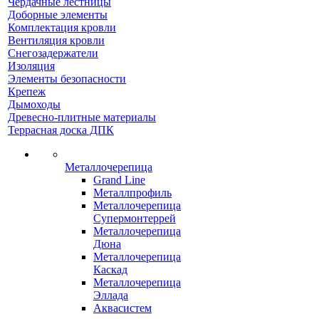
Чердачные лестницы
Доборные элементы
Комплектация кровли
Вентиляция кровли
Снегозадержатели
Изоляция
Элементы безопасности
Крепеж
Дымоходы
Древесно-плитные материалы
Террасная доска ДПК
Металлочерепица
Grand Line
Металлпрофиль
Металлочерепица
Супермонтеррей
Металлочерепица
Дюна
Металлочерепица
Каскад
Металлочерепица
Эллада
Аквасистем