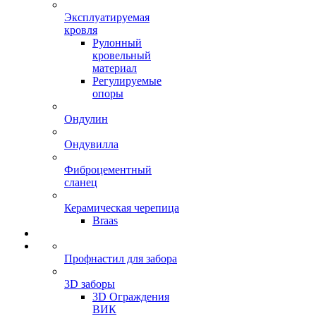
Эксплуатируемая
кровля
Рулонный
кровельный
материал
Регулируемые
опоры
Ондулин
Ондувилла
Фиброцементный
сланец
Керамическая черепица
Braas
Профнастил для забора
3D заборы
3D Ограждения
ВИК