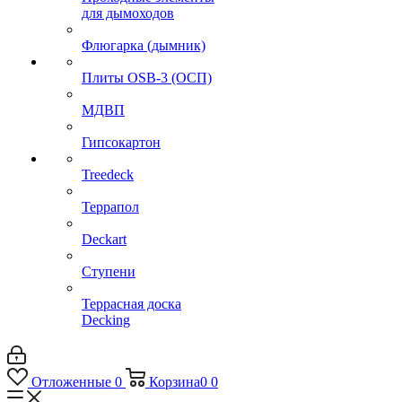
для дымоходов
Флюгарка (дымник)
Плиты OSB-3 (ОСП)
МДВП
Гипсокартон
Treedeck
Террапол
Deckart
Ступени
Террасная доска
Decking
Отложенные
0
Корзина
0
0