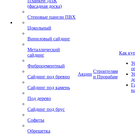
Планкен ДПК
(фасадная доска)
Стеновые панели ПВХ
Цокольный
Виниловый сайдинг
Металлический
Как ку
сайдинг
У
Фиброцементный
о
Строителям
Акции
У
Сайдинг под бревно
и Прорабам
д
Г
Сайдинг под камень
н
Под дерево
Сайдинг под брус
Софиты
Обрешетка