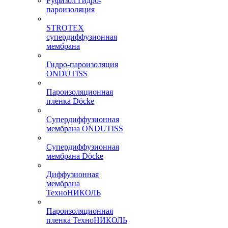
Руфизол Гидро-
пароизоляция
STROTEX
супердиффузионная
мембрана
Гидро-пароизоляция
ONDUTISS
Пароизоляционная
пленка Döcke
Супердиффузионная
мембрана ONDUTISS
Супердиффузионная
мембрана Döcke
Диффузионная
мембрана
ТехноНИКОЛЬ
Пароизоляционная
пленка ТехноНИКОЛЬ