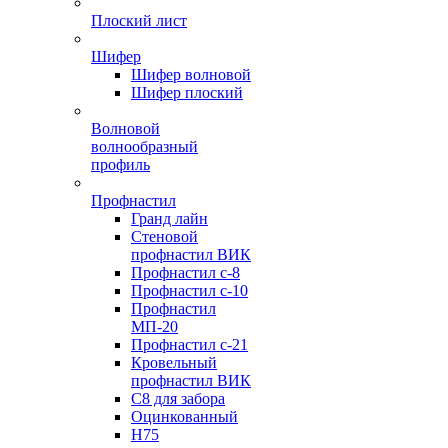
Плоский лист
Шифер
Шифер волновой
Шифер плоский
Волновой
волнообразный
профиль
Профнастил
Гранд лайн
Стеновой
профнастил ВИК
Профнастил с-8
Профнастил с-10
Профнастил
МП-20
Профнастил с-21
Кровельный
профнастил ВИК
С8 для забора
Оцинкованный
Н75