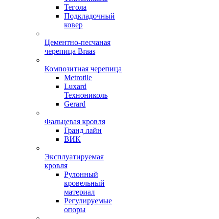
Тегола
Подкладочный
ковер
Цементно-песчаная
черепица Braas
Композитная черепица
Metrotile
Luxard
Технониколь
Gerard
Фальцевая кровля
Гранд лайн
ВИК
Эксплуатируемая
кровля
Рулонный
кровельный
материал
Регулируемые
опоры