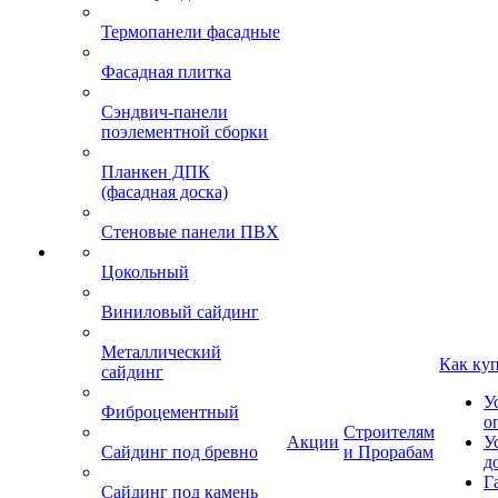
Термопанели фасадные
Фасадная плитка
Сэндвич-панели
поэлементной сборки
Планкен ДПК
(фасадная доска)
Стеновые панели ПВХ
Цокольный
Виниловый сайдинг
Металлический
Как ку
сайдинг
У
Фиброцементный
о
Строителям
Акции
У
Сайдинг под бревно
и Прорабам
д
Г
Сайдинг под камень