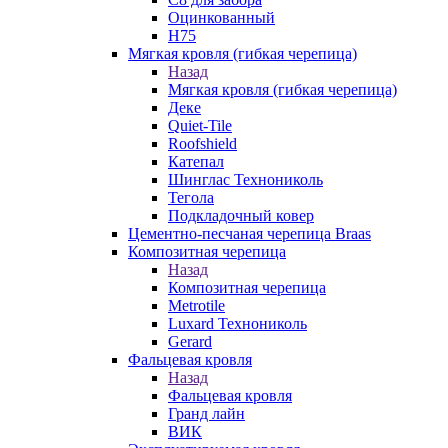
Оцинкованный
Н75
Мягкая кровля (гибкая черепица)
Назад
Мягкая кровля (гибкая черепица)
Деке
Quiet-Tile
Roofshield
Катепал
Шинглас Технониколь
Тегола
Подкладочный ковер
Цементно-песчаная черепица Braas
Композитная черепица
Назад
Композитная черепица
Metrotile
Luxard Технониколь
Gerard
Фальцевая кровля
Назад
Фальцевая кровля
Гранд лайн
ВИК