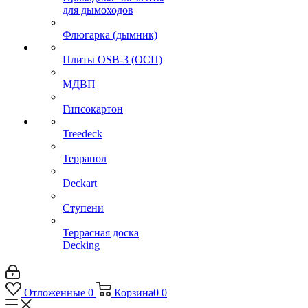
для дымоходов
Флюгарка (дымник)
Плиты OSB-3 (ОСП)
МДВП
Гипсокартон
Treedeck
Террапол
Deckart
Ступени
Террасная доска
Decking
Отложенные
0
Корзина
0
0