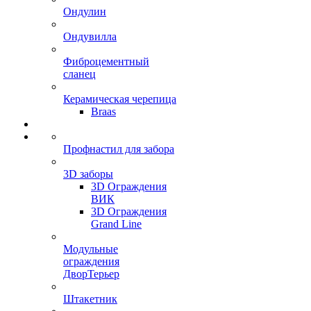
Ондулин
Ондувилла
Фиброцементный
сланец
Керамическая черепица
Braas
Профнастил для забора
3D заборы
3D Ограждения
ВИК
3D Ограждения
Grand Line
Модульные
ограждения
ДворТерьер
Штакетник