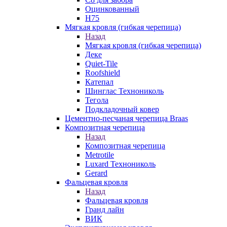
Оцинкованный
Н75
Мягкая кровля (гибкая черепица)
Назад
Мягкая кровля (гибкая черепица)
Деке
Quiet-Tile
Roofshield
Катепал
Шинглас Технониколь
Тегола
Подкладочный ковер
Цементно-песчаная черепица Braas
Композитная черепица
Назад
Композитная черепица
Metrotile
Luxard Технониколь
Gerard
Фальцевая кровля
Назад
Фальцевая кровля
Гранд лайн
ВИК