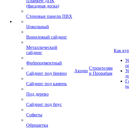
Планкен ДПК
(фасадная доска)
Стеновые панели ПВХ
Цокольный
Виниловый сайдинг
Металлический
Как ку
сайдинг
У
Фиброцементный
о
Строителям
Акции
У
Сайдинг под бревно
и Прорабам
д
Г
Сайдинг под камень
н
Под дерево
Сайдинг под брус
Софиты
Обрешетка