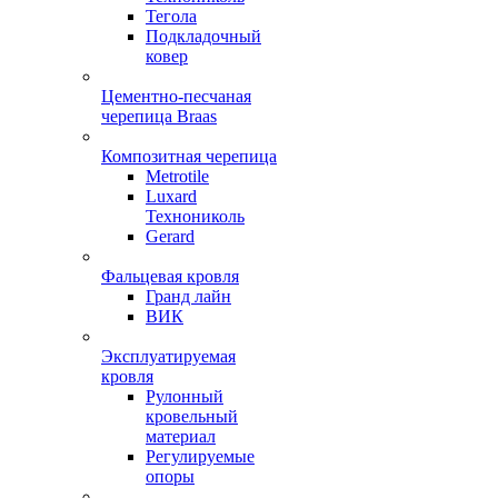
Тегола
Подкладочный
ковер
Цементно-песчаная
черепица Braas
Композитная черепица
Metrotile
Luxard
Технониколь
Gerard
Фальцевая кровля
Гранд лайн
ВИК
Эксплуатируемая
кровля
Рулонный
кровельный
материал
Регулируемые
опоры