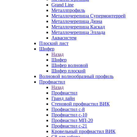
Grand Line
Металлпрофиль
Металлочерепица Супермонтеррей
Металлочерепица Дюна
Металлочерепица Каскад
Металлочерепица Эллада
Аквасистем
Плоский лист
Шифер
Назад
Шифер
Шифер волновой
Шифер плоский
Волновой волнообразный профиль
Профнастил
Назад
Профнастил
Гранд лайн
Стеновой профнастил ВИК
Профнастил с-8
Профнастил с-10
Профнастил МП-20
Профнастил с-21
Кровельный профнастил ВИК
С8 для забора