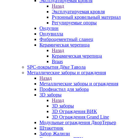
Эксплуатируемая кровля
Назад
Эксплуатируемая кровля
Рулонный кровельный материал
Регулируемые опоры
Ондулин
Ондувилла
Фиброцементный сланец
Керамическая черепица
Назад
Керамическая черепица
Braas
SPC-покрытия Дёке Тавола
Металлические заборы и ограждения
Назад
Металлические заборы и ограждения
Профнастил для забора
3D заборы
Назад
3D заборы
3D Ограждения ВИК
3D Ограждения Grand Line
Модульные ограждения ДворТерьер
Штакетник
Забор Жалюзи