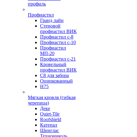
профиль
Профнастил
Гранд лайн
Стеновой
профнастил ВИК
Профнастил с-8
Профнастил с-10
Профнастил
МП-20
Профнастил с-21
Кровельный
профнастил ВИК
С8 для забора
Оцинкованный
Н75
Мягкая кровля (гибкая
черепица)
Деке
Quiet-Tile
Roofshield
Катепал
Шинглас
Технониколь