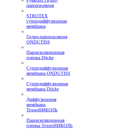
Руфизол Гидро-
пароизоляция
STROTEX
супердиффузионная
мембрана
Гидро-пароизоляция
ONDUTISS
Пароизоляционная
пленка Döcke
Супердиффузионная
мембрана ONDUTISS
Супердиффузионная
мембрана Döcke
Диффузионная
мембрана
ТехноНИКОЛЬ
Пароизоляционная
пленка ТехноНИКОЛЬ