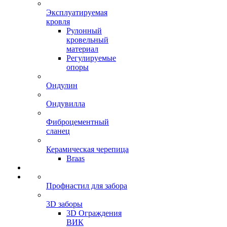
Эксплуатируемая
кровля
Рулонный
кровельный
материал
Регулируемые
опоры
Ондулин
Ондувилла
Фиброцементный
сланец
Керамическая черепица
Braas
Профнастил для забора
3D заборы
3D Ограждения
ВИК