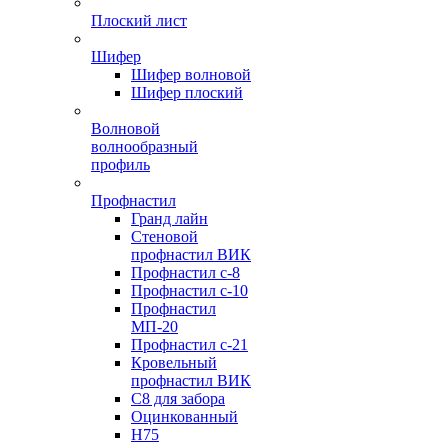
Плоский лист
Шифер
Шифер волновой
Шифер плоский
Волновой
волнообразный
профиль
Профнастил
Гранд лайн
Стеновой
профнастил ВИК
Профнастил с-8
Профнастил с-10
Профнастил
МП-20
Профнастил с-21
Кровельный
профнастил ВИК
С8 для забора
Оцинкованный
Н75