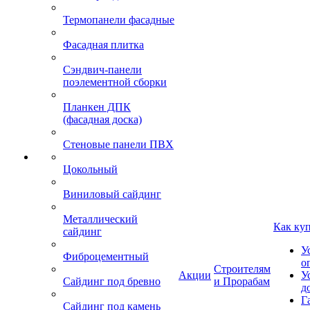
Термопанели фасадные
Фасадная плитка
Сэндвич-панели
поэлементной сборки
Планкен ДПК
(фасадная доска)
Стеновые панели ПВХ
Цокольный
Виниловый сайдинг
Металлический
Как ку
сайдинг
У
Фиброцементный
о
Строителям
Акции
У
Сайдинг под бревно
и Прорабам
д
Г
Сайдинг под камень