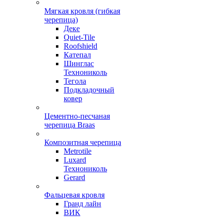
Мягкая кровля (гибкая
черепица)
Деке
Quiet-Tile
Roofshield
Катепал
Шинглас
Технониколь
Тегола
Подкладочный
ковер
Цементно-песчаная
черепица Braas
Композитная черепица
Metrotile
Luxard
Технониколь
Gerard
Фальцевая кровля
Гранд лайн
ВИК