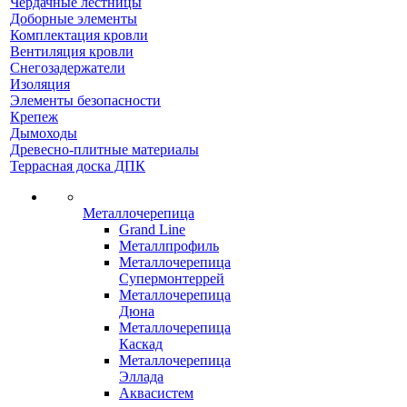
Чердачные лестницы
Доборные элементы
Комплектация кровли
Вентиляция кровли
Снегозадержатели
Изоляция
Элементы безопасности
Крепеж
Дымоходы
Древесно-плитные материалы
Террасная доска ДПК
Металлочерепица
Grand Line
Металлпрофиль
Металлочерепица
Супермонтеррей
Металлочерепица
Дюна
Металлочерепица
Каскад
Металлочерепица
Эллада
Аквасистем