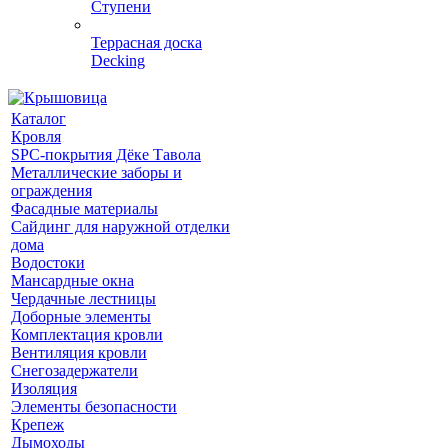
Ступени
Террасная доска
Decking
Каталог
Кровля
SPC-покрытия Дёке Тавола
Металлические заборы и
ограждения
Фасадные материалы
Сайдинг для наружной отделки
дома
Водостоки
Мансардные окна
Чердачные лестницы
Доборные элементы
Комплектация кровли
Вентиляция кровли
Снегозадержатели
Изоляция
Элементы безопасности
Крепеж
Дымоходы