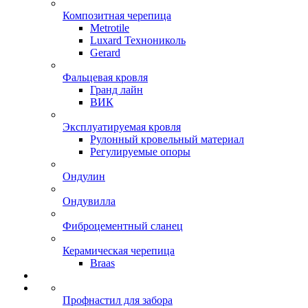
Композитная черепица
Metrotile
Luxard Технониколь
Gerard
Фальцевая кровля
Гранд лайн
ВИК
Эксплуатируемая кровля
Рулонный кровельный материал
Регулируемые опоры
Ондулин
Ондувилла
Фиброцементный сланец
Керамическая черепица
Braas
Профнастил для забора