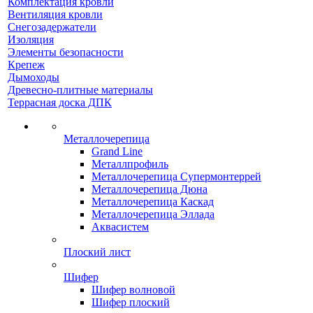
Комплектация кровли
Вентиляция кровли
Снегозадержатели
Изоляция
Элементы безопасности
Крепеж
Дымоходы
Древесно-плитные материалы
Террасная доска ДПК
Металлочерепица
Grand Line
Металлпрофиль
Металлочерепица Супермонтеррей
Металлочерепица Дюна
Металлочерепица Каскад
Металлочерепица Эллада
Аквасистем
Плоский лист
Шифер
Шифер волновой
Шифер плоский