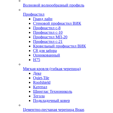
Волновой волнообразный профиль
Профнастил
Гранд лайн
Стеновой профнастил ВИК
Профнастил с-8
Профнастил с-10
Профнастил МП-20
Профнастил с-21
Кровельный профнастил ВИК
С8 для забора
Оцинкованный
Н75
Мягкая кровля (гибкая черепица)
Деке
Quiet-Tile
Roofshield
Катепал
Шинглас Технониколь
Тегола
Подкладочный ковер
Цементно-песчаная черепица Braas