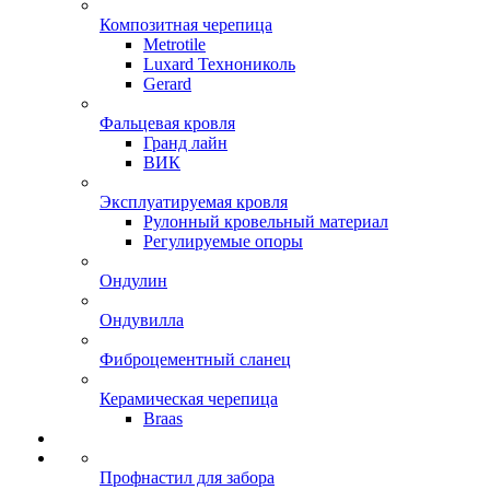
Композитная черепица
Metrotile
Luxard Технониколь
Gerard
Фальцевая кровля
Гранд лайн
ВИК
Эксплуатируемая кровля
Рулонный кровельный материал
Регулируемые опоры
Ондулин
Ондувилла
Фиброцементный сланец
Керамическая черепица
Braas
Профнастил для забора