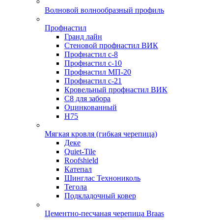
Волновой волнообразный профиль
Профнастил
Гранд лайн
Стеновой профнастил ВИК
Профнастил с-8
Профнастил с-10
Профнастил МП-20
Профнастил с-21
Кровельный профнастил ВИК
С8 для забора
Оцинкованный
Н75
Мягкая кровля (гибкая черепица)
Деке
Quiet-Tile
Roofshield
Катепал
Шинглас Технониколь
Тегола
Подкладочный ковер
Цементно-песчаная черепица Braas