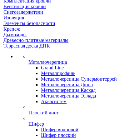
Комплектация кровли
Вентиляция кровли
Снегозадержатели
Изоляция
Элементы безопасности
Крепеж
Дымоходы
Древесно-плитные материалы
Террасная доска ДПК
Металлочерепица
Grand Line
Металлпрофиль
Металлочерепица Супермонтеррей
Металлочерепица Дюна
Металлочерепица Каскад
Металлочерепица Эллада
Аквасистем
Плоский лист
Шифер
Шифер волновой
Шифер плоский