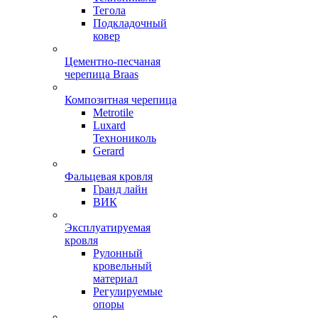
Тегола
Подкладочный
ковер
Цементно-песчаная
черепица Braas
Композитная черепица
Metrotile
Luxard
Технониколь
Gerard
Фальцевая кровля
Гранд лайн
ВИК
Эксплуатируемая
кровля
Рулонный
кровельный
материал
Регулируемые
опоры