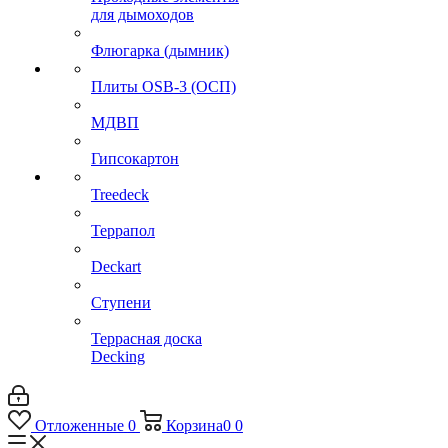
для дымоходов
Флюгарка (дымник)
Плиты OSB-3 (ОСП)
МДВП
Гипсокартон
Treedeck
Террапол
Deckart
Ступени
Террасная доска
Decking
Отложенные
0
Корзина
0
0