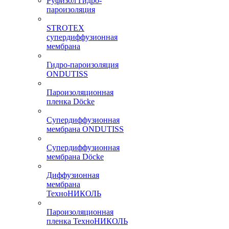
Руфизол Гидро-
пароизоляция
STROTEX
супердиффузионная
мембрана
Гидро-пароизоляция
ONDUTISS
Пароизоляционная
пленка Döcke
Супердиффузионная
мембрана ONDUTISS
Супердиффузионная
мембрана Döcke
Диффузионная
мембрана
ТехноНИКОЛЬ
Пароизоляционная
пленка ТехноНИКОЛЬ