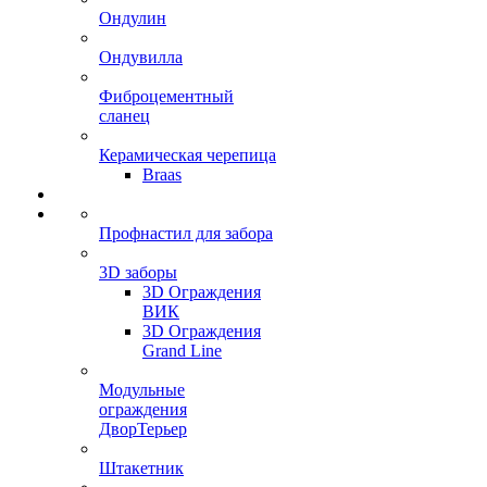
Ондулин
Ондувилла
Фиброцементный
сланец
Керамическая черепица
Braas
Профнастил для забора
3D заборы
3D Ограждения
ВИК
3D Ограждения
Grand Line
Модульные
ограждения
ДворТерьер
Штакетник