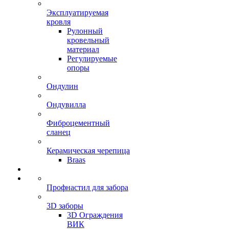
Эксплуатируемая
кровля
Рулонный
кровельный
материал
Регулируемые
опоры
Ондулин
Ондувилла
Фиброцементный
сланец
Керамическая черепица
Braas
Профнастил для забора
3D заборы
3D Ограждения
ВИК