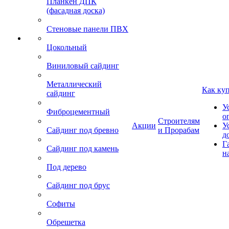
Планкен ДПК
(фасадная доска)
Стеновые панели ПВХ
Цокольный
Виниловый сайдинг
Металлический
Как ку
сайдинг
У
Фиброцементный
о
Строителям
Акции
У
Сайдинг под бревно
и Прорабам
д
Г
Сайдинг под камень
н
Под дерево
Сайдинг под брус
Софиты
Обрешетка