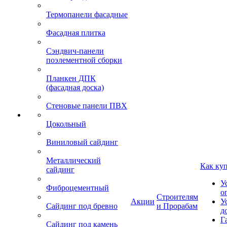
Термопанели фасадные
Фасадная плитка
Сэндвич-панели
поэлементной сборки
Планкен ДПК
(фасадная доска)
Стеновые панели ПВХ
Цокольный
Виниловый сайдинг
Металлический
Как ку
сайдинг
У
Фиброцементный
о
Строителям
Акции
У
Сайдинг под бревно
и Прорабам
д
Г
Сайдинг под камень