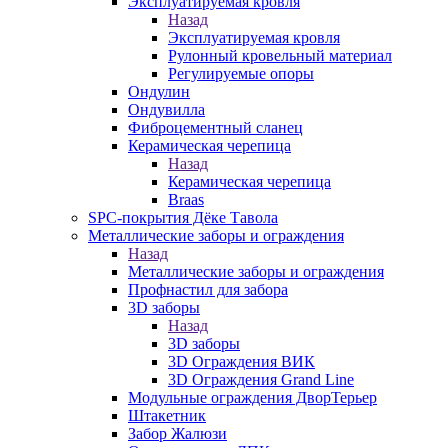
Эксплуатируемая кровля
Назад
Эксплуатируемая кровля
Рулонный кровельный материал
Регулируемые опоры
Ондулин
Ондувилла
Фиброцементный сланец
Керамическая черепица
Назад
Керамическая черепица
Braas
SPC-покрытия Дёке Тавола
Металлические заборы и ограждения
Назад
Металлические заборы и ограждения
Профнастил для забора
3D заборы
Назад
3D заборы
3D Ограждения ВИК
3D Ограждения Grand Line
Модульные ограждения ДворТерьер
Штакетник
Забор Жалюзи