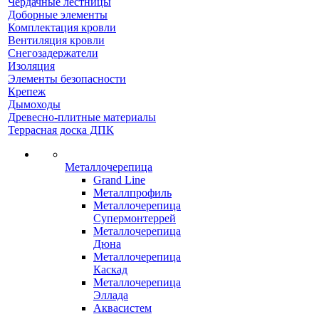
Чердачные лестницы
Доборные элементы
Комплектация кровли
Вентиляция кровли
Снегозадержатели
Изоляция
Элементы безопасности
Крепеж
Дымоходы
Древесно-плитные материалы
Террасная доска ДПК
Металлочерепица
Grand Line
Металлпрофиль
Металлочерепица
Супермонтеррей
Металлочерепица
Дюна
Металлочерепица
Каскад
Металлочерепица
Эллада
Аквасистем