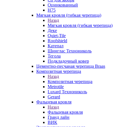
Оцинкованный
Н75
Мягкая кровля (гибкая черепица)
Назад
Мягкая кровля (гибкая черепица)
Деке
Quiet-Tile
Roofshield
Катепал
Шинглас Технониколь
Тегола
Подкладочный ковер
Цементно-песчаная черепица Braas
Композитная черепица
Назад
Композитная черепица
Metrotile
Luxard Технониколь
Gerard
Фальцевая кровля
Назад
Фальцевая кровля
Гранд лайн
ВИК