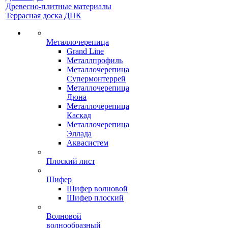
Древесно-плитные материалы
Террасная доска ДПК
Металлочерепица
Grand Line
Металлпрофиль
Металлочерепица
Супермонтеррей
Металлочерепица
Дюна
Металлочерепица
Каскад
Металлочерепица
Эллада
Аквасистем
Плоский лист
Шифер
Шифер волновой
Шифер плоский
Волновой
волнообразный