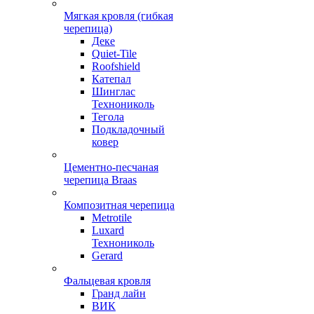
Мягкая кровля (гибкая
черепица)
Деке
Quiet-Tile
Roofshield
Катепал
Шинглас
Технониколь
Тегола
Подкладочный
ковер
Цементно-песчаная
черепица Braas
Композитная черепица
Metrotile
Luxard
Технониколь
Gerard
Фальцевая кровля
Гранд лайн
ВИК