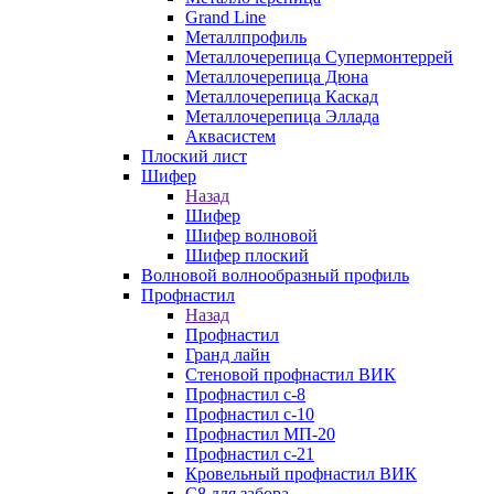
Grand Line
Металлпрофиль
Металлочерепица Супермонтеррей
Металлочерепица Дюна
Металлочерепица Каскад
Металлочерепица Эллада
Аквасистем
Плоский лист
Шифер
Назад
Шифер
Шифер волновой
Шифер плоский
Волновой волнообразный профиль
Профнастил
Назад
Профнастил
Гранд лайн
Стеновой профнастил ВИК
Профнастил с-8
Профнастил с-10
Профнастил МП-20
Профнастил с-21
Кровельный профнастил ВИК
С8 для забора