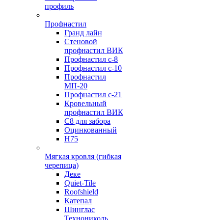
профиль
Профнастил
Гранд лайн
Стеновой
профнастил ВИК
Профнастил с-8
Профнастил с-10
Профнастил
МП-20
Профнастил с-21
Кровельный
профнастил ВИК
С8 для забора
Оцинкованный
Н75
Мягкая кровля (гибкая
черепица)
Деке
Quiet-Tile
Roofshield
Катепал
Шинглас
Технониколь