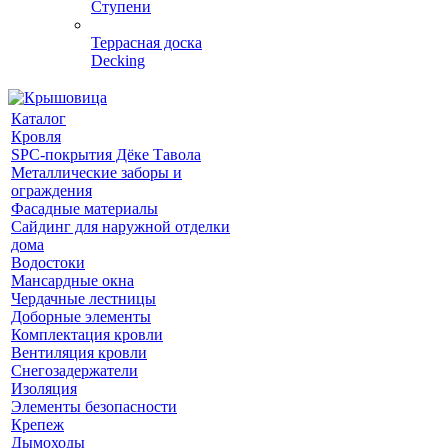
Ступени
Террасная доска
Decking
Каталог
Кровля
SPC-покрытия Дёке Тавола
Металлические заборы и
ограждения
Фасадные материалы
Сайдинг для наружной отделки
дома
Водостоки
Мансардные окна
Чердачные лестницы
Доборные элементы
Комплектация кровли
Вентиляция кровли
Снегозадержатели
Изоляция
Элементы безопасности
Крепеж
Дымоходы