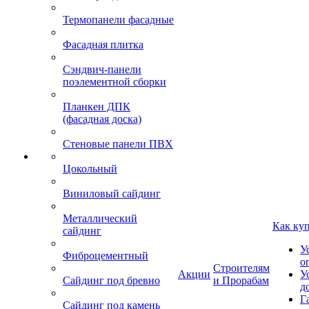
Термопанели фасадные
Фасадная плитка
Сэндвич-панели
поэлементной сборки
Планкен ДПК
(фасадная доска)
Стеновые панели ПВХ
Цокольный
Виниловый сайдинг
Металлический
Как ку
сайдинг
У
Фиброцементный
о
Строителям
Акции
У
Сайдинг под бревно
и Прорабам
д
Г
Сайдинг под камень