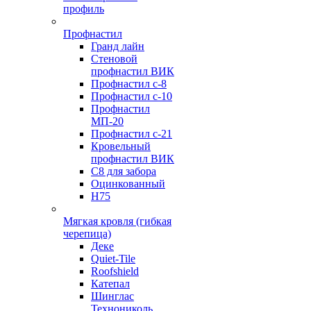
профиль
Профнастил
Гранд лайн
Стеновой
профнастил ВИК
Профнастил с-8
Профнастил с-10
Профнастил
МП-20
Профнастил с-21
Кровельный
профнастил ВИК
С8 для забора
Оцинкованный
Н75
Мягкая кровля (гибкая
черепица)
Деке
Quiet-Tile
Roofshield
Катепал
Шинглас
Технониколь