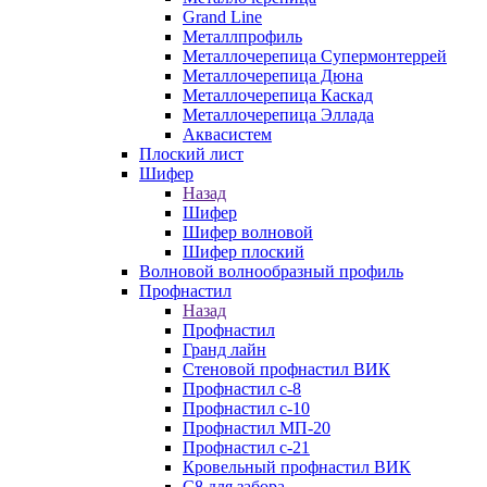
Grand Line
Металлпрофиль
Металлочерепица Супермонтеррей
Металлочерепица Дюна
Металлочерепица Каскад
Металлочерепица Эллада
Аквасистем
Плоский лист
Шифер
Назад
Шифер
Шифер волновой
Шифер плоский
Волновой волнообразный профиль
Профнастил
Назад
Профнастил
Гранд лайн
Стеновой профнастил ВИК
Профнастил с-8
Профнастил с-10
Профнастил МП-20
Профнастил с-21
Кровельный профнастил ВИК
С8 для забора