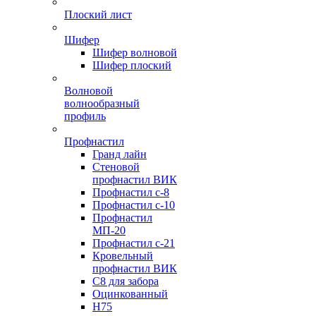
Плоский лист
Шифер
Шифер волновой
Шифер плоский
Волновой
волнообразный
профиль
Профнастил
Гранд лайн
Стеновой
профнастил ВИК
Профнастил с-8
Профнастил с-10
Профнастил
МП-20
Профнастил с-21
Кровельный
профнастил ВИК
С8 для забора
Оцинкованный
Н75