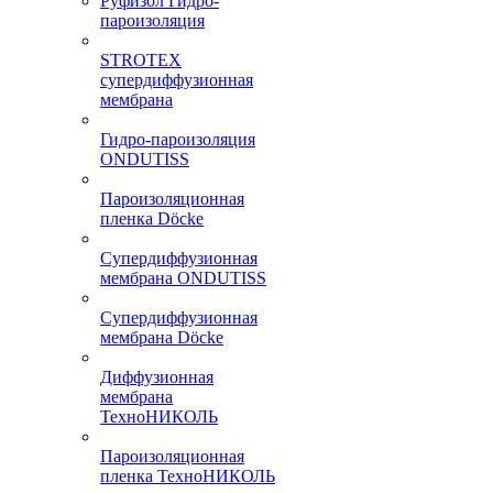
Руфизол Гидро-
пароизоляция
STROTEX
супердиффузионная
мембрана
Гидро-пароизоляция
ONDUTISS
Пароизоляционная
пленка Döcke
Супердиффузионная
мембрана ONDUTISS
Супердиффузионная
мембрана Döcke
Диффузионная
мембрана
ТехноНИКОЛЬ
Пароизоляционная
пленка ТехноНИКОЛЬ