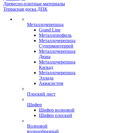
Древесно-плитные материалы
Террасная доска ДПК
Металлочерепица
Grand Line
Металлпрофиль
Металлочерепица
Супермонтеррей
Металлочерепица
Дюна
Металлочерепица
Каскад
Металлочерепица
Эллада
Аквасистем
Плоский лист
Шифер
Шифер волновой
Шифер плоский
Волновой
волнообразный