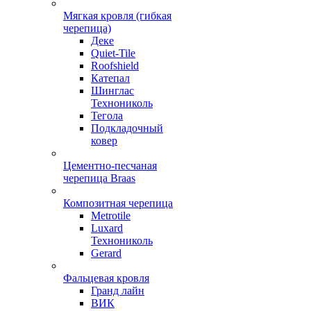
Мягкая кровля (гибкая
черепица)
Деке
Quiet-Tile
Roofshield
Катепал
Шинглас
Технониколь
Тегола
Подкладочный
ковер
Цементно-песчаная
черепица Braas
Композитная черепица
Metrotile
Luxard
Технониколь
Gerard
Фальцевая кровля
Гранд лайн
ВИК