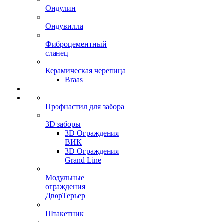
Ондулин
Ондувилла
Фиброцементный
сланец
Керамическая черепица
Braas
Профнастил для забора
3D заборы
3D Ограждения
ВИК
3D Ограждения
Grand Line
Модульные
ограждения
ДворТерьер
Штакетник