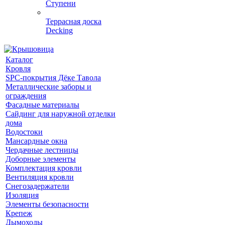
Ступени
Террасная доска
Decking
Каталог
Кровля
SPC-покрытия Дёке Тавола
Металлические заборы и
ограждения
Фасадные материалы
Сайдинг для наружной отделки
дома
Водостоки
Мансардные окна
Чердачные лестницы
Доборные элементы
Комплектация кровли
Вентиляция кровли
Снегозадержатели
Изоляция
Элементы безопасности
Крепеж
Дымоходы