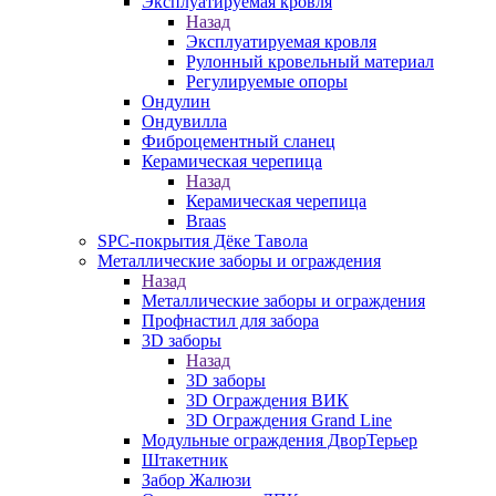
Эксплуатируемая кровля
Назад
Эксплуатируемая кровля
Рулонный кровельный материал
Регулируемые опоры
Ондулин
Ондувилла
Фиброцементный сланец
Керамическая черепица
Назад
Керамическая черепица
Braas
SPC-покрытия Дёке Тавола
Металлические заборы и ограждения
Назад
Металлические заборы и ограждения
Профнастил для забора
3D заборы
Назад
3D заборы
3D Ограждения ВИК
3D Ограждения Grand Line
Модульные ограждения ДворТерьер
Штакетник
Забор Жалюзи