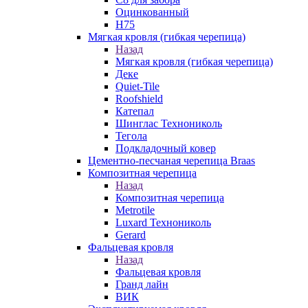
Оцинкованный
Н75
Мягкая кровля (гибкая черепица)
Назад
Мягкая кровля (гибкая черепица)
Деке
Quiet-Tile
Roofshield
Катепал
Шинглас Технониколь
Тегола
Подкладочный ковер
Цементно-песчаная черепица Braas
Композитная черепица
Назад
Композитная черепица
Metrotile
Luxard Технониколь
Gerard
Фальцевая кровля
Назад
Фальцевая кровля
Гранд лайн
ВИК