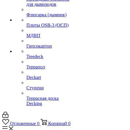
для дымоходов
Флюгарка (дымник)
Плиты OSB-3 (ОСП)
МДВП
Гипсокартон
Treedeck
Террапол
Deckart
Ступени
Террасная доска
Decking
Отложенные
0
Корзина
0
0