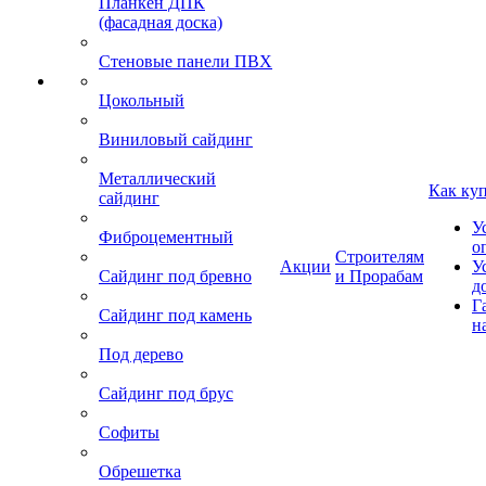
Планкен ДПК
(фасадная доска)
Стеновые панели ПВХ
Цокольный
Виниловый сайдинг
Металлический
Как ку
сайдинг
У
Фиброцементный
о
Строителям
Акции
У
Сайдинг под бревно
и Прорабам
д
Г
Сайдинг под камень
н
Под дерево
Сайдинг под брус
Софиты
Обрешетка