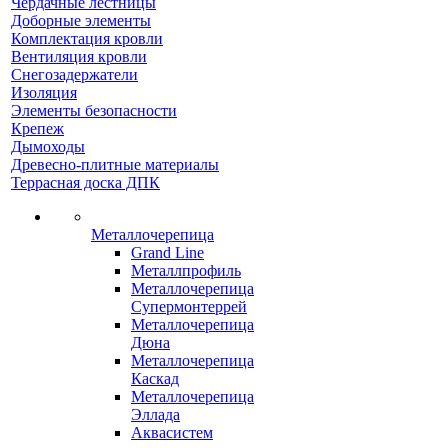
Чердачные лестницы
Доборные элементы
Комплектация кровли
Вентиляция кровли
Снегозадержатели
Изоляция
Элементы безопасности
Крепеж
Дымоходы
Древесно-плитные материалы
Террасная доска ДПК
Металлочерепица
Grand Line
Металлпрофиль
Металлочерепица
Супермонтеррей
Металлочерепица
Дюна
Металлочерепица
Каскад
Металлочерепица
Эллада
Аквасистем