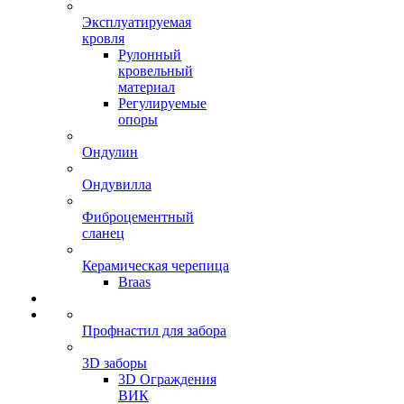
Эксплуатируемая
кровля
Рулонный
кровельный
материал
Регулируемые
опоры
Ондулин
Ондувилла
Фиброцементный
сланец
Керамическая черепица
Braas
Профнастил для забора
3D заборы
3D Ограждения
ВИК