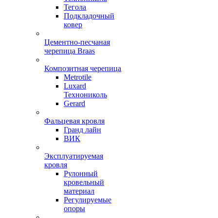
Тегола
Подкладочный
ковер
Цементно-песчаная
черепица Braas
Композитная черепица
Metrotile
Luxard
Технониколь
Gerard
Фальцевая кровля
Гранд лайн
ВИК
Эксплуатируемая
кровля
Рулонный
кровельный
материал
Регулируемые
опоры