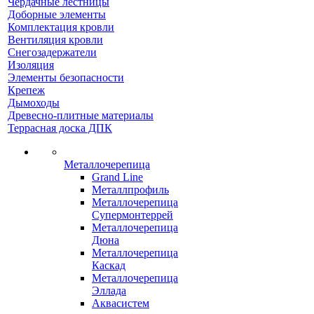
Чердачные лестницы
Доборные элементы
Комплектация кровли
Вентиляция кровли
Снегозадержатели
Изоляция
Элементы безопасности
Крепеж
Дымоходы
Древесно-плитные материалы
Террасная доска ДПК
Металлочерепица
Grand Line
Металлпрофиль
Металлочерепица
Супермонтеррей
Металлочерепица
Дюна
Металлочерепица
Каскад
Металлочерепица
Эллада
Аквасистем