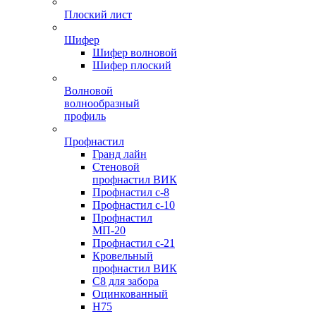
Плоский лист
Шифер
Шифер волновой
Шифер плоский
Волновой
волнообразный
профиль
Профнастил
Гранд лайн
Стеновой
профнастил ВИК
Профнастил с-8
Профнастил с-10
Профнастил
МП-20
Профнастил с-21
Кровельный
профнастил ВИК
С8 для забора
Оцинкованный
Н75