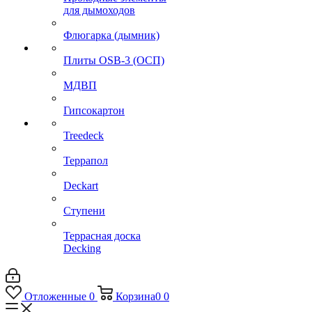
для дымоходов
Флюгарка (дымник)
Плиты OSB-3 (ОСП)
МДВП
Гипсокартон
Treedeck
Террапол
Deckart
Ступени
Террасная доска
Decking
Отложенные
0
Корзина
0
0