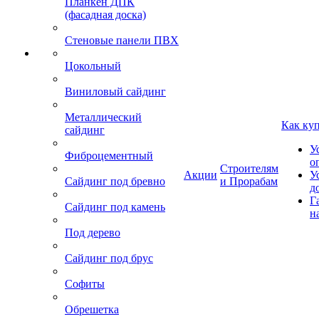
Планкен ДПК
(фасадная доска)
Стеновые панели ПВХ
Цокольный
Виниловый сайдинг
Металлический
Как ку
сайдинг
У
Фиброцементный
о
Строителям
Акции
У
Сайдинг под бревно
и Прорабам
д
Г
Сайдинг под камень
н
Под дерево
Сайдинг под брус
Софиты
Обрешетка