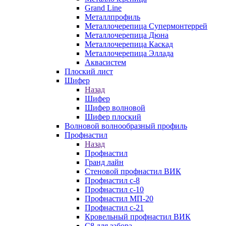
Grand Line
Металлпрофиль
Металлочерепица Супермонтеррей
Металлочерепица Дюна
Металлочерепица Каскад
Металлочерепица Эллада
Аквасистем
Плоский лист
Шифер
Назад
Шифер
Шифер волновой
Шифер плоский
Волновой волнообразный профиль
Профнастил
Назад
Профнастил
Гранд лайн
Стеновой профнастил ВИК
Профнастил с-8
Профнастил с-10
Профнастил МП-20
Профнастил с-21
Кровельный профнастил ВИК
С8 для забора