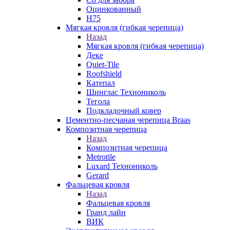
Оцинкованный
Н75
Мягкая кровля (гибкая черепица)
Назад
Мягкая кровля (гибкая черепица)
Деке
Quiet-Tile
Roofshield
Катепал
Шинглас Технониколь
Тегола
Подкладочный ковер
Цементно-песчаная черепица Braas
Композитная черепица
Назад
Композитная черепица
Metrotile
Luxard Технониколь
Gerard
Фальцевая кровля
Назад
Фальцевая кровля
Гранд лайн
ВИК