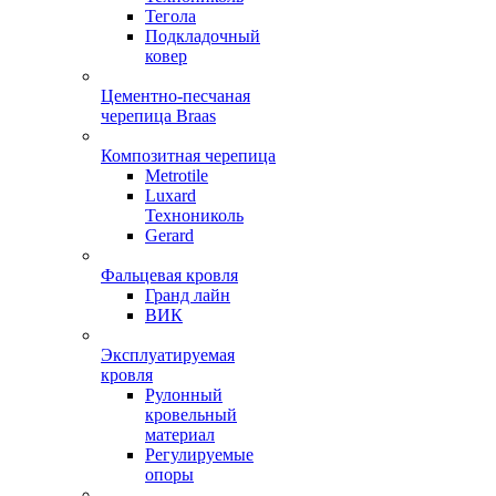
Тегола
Подкладочный
ковер
Цементно-песчаная
черепица Braas
Композитная черепица
Metrotile
Luxard
Технониколь
Gerard
Фальцевая кровля
Гранд лайн
ВИК
Эксплуатируемая
кровля
Рулонный
кровельный
материал
Регулируемые
опоры