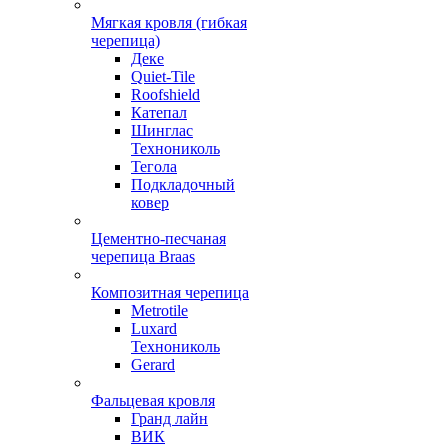
Мягкая кровля (гибкая
черепица)
Деке
Quiet-Tile
Roofshield
Катепал
Шинглас
Технониколь
Тегола
Подкладочный
ковер
Цементно-песчаная
черепица Braas
Композитная черепица
Metrotile
Luxard
Технониколь
Gerard
Фальцевая кровля
Гранд лайн
ВИК