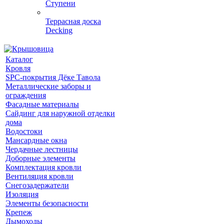
Ступени
Террасная доска
Decking
Каталог
Кровля
SPC-покрытия Дёке Тавола
Металлические заборы и
ограждения
Фасадные материалы
Сайдинг для наружной отделки
дома
Водостоки
Мансардные окна
Чердачные лестницы
Доборные элементы
Комплектация кровли
Вентиляция кровли
Снегозадержатели
Изоляция
Элементы безопасности
Крепеж
Дымоходы