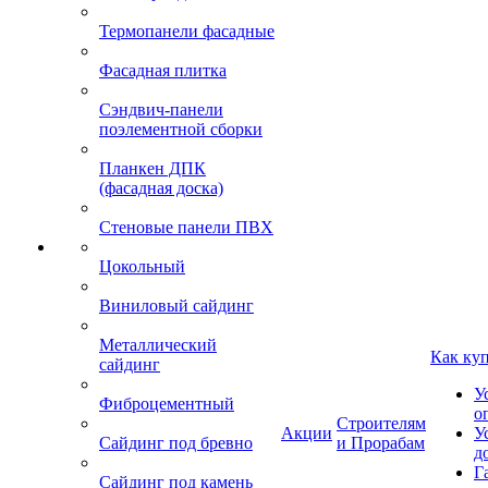
Термопанели фасадные
Фасадная плитка
Сэндвич-панели
поэлементной сборки
Планкен ДПК
(фасадная доска)
Стеновые панели ПВХ
Цокольный
Виниловый сайдинг
Металлический
Как ку
сайдинг
У
Фиброцементный
о
Строителям
Акции
У
Сайдинг под бревно
и Прорабам
д
Г
Сайдинг под камень