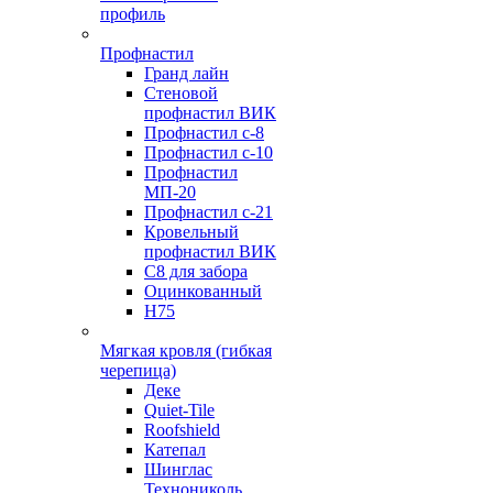
профиль
Профнастил
Гранд лайн
Стеновой
профнастил ВИК
Профнастил с-8
Профнастил с-10
Профнастил
МП-20
Профнастил с-21
Кровельный
профнастил ВИК
С8 для забора
Оцинкованный
Н75
Мягкая кровля (гибкая
черепица)
Деке
Quiet-Tile
Roofshield
Катепал
Шинглас
Технониколь