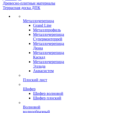
Древесно-плитные материалы
Террасная доска ДПК
Металлочерепица
Grand Line
Металлпрофиль
Металлочерепица
Супермонтеррей
Металлочерепица
Дюна
Металлочерепица
Каскад
Металлочерепица
Эллада
Аквасистем
Плоский лист
Шифер
Шифер волновой
Шифер плоский
Волновой
волнообразный