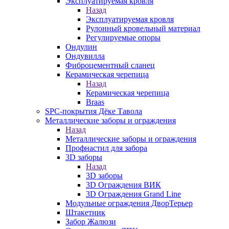
Эксплуатируемая кровля
Назад
Эксплуатируемая кровля
Рулонный кровельный материал
Регулируемые опоры
Ондулин
Ондувилла
Фиброцементный сланец
Керамическая черепица
Назад
Керамическая черепица
Braas
SPC-покрытия Дёке Тавола
Металлические заборы и ограждения
Назад
Металлические заборы и ограждения
Профнастил для забора
3D заборы
Назад
3D заборы
3D Ограждения ВИК
3D Ограждения Grand Line
Модульные ограждения ДворТерьер
Штакетник
Забор Жалюзи