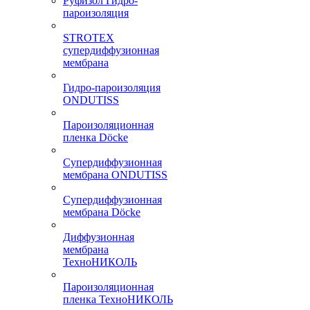
Руфизол Гидро-
пароизоляция
STROTEX
супердиффузионная
мембрана
Гидро-пароизоляция
ONDUTISS
Пароизоляционная
пленка Döcke
Супердиффузионная
мембрана ONDUTISS
Супердиффузионная
мембрана Döcke
Диффузионная
мембрана
ТехноНИКОЛЬ
Пароизоляционная
пленка ТехноНИКОЛЬ