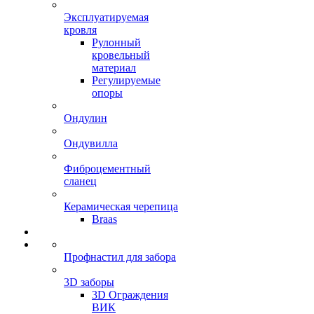
Эксплуатируемая
кровля
Рулонный
кровельный
материал
Регулируемые
опоры
Ондулин
Ондувилла
Фиброцементный
сланец
Керамическая черепица
Braas
Профнастил для забора
3D заборы
3D Ограждения
ВИК