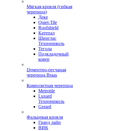
Мягкая кровля (гибкая
черепица)
Деке
Quiet-Tile
Roofshield
Катепал
Шинглас
Технониколь
Тегола
Подкладочный
ковер
Цементно-песчаная
черепица Braas
Композитная черепица
Metrotile
Luxard
Технониколь
Gerard
Фальцевая кровля
Гранд лайн
ВИК