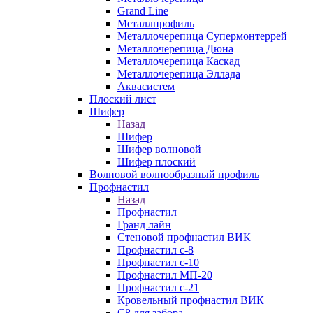
Grand Line
Металлпрофиль
Металлочерепица Супермонтеррей
Металлочерепица Дюна
Металлочерепица Каскад
Металлочерепица Эллада
Аквасистем
Плоский лист
Шифер
Назад
Шифер
Шифер волновой
Шифер плоский
Волновой волнообразный профиль
Профнастил
Назад
Профнастил
Гранд лайн
Стеновой профнастил ВИК
Профнастил с-8
Профнастил с-10
Профнастил МП-20
Профнастил с-21
Кровельный профнастил ВИК
С8 для забора