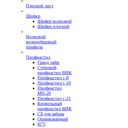
Плоский лист
Шифер
Шифер волновой
Шифер плоский
Волновой
волнообразный
профиль
Профнастил
Гранд лайн
Стеновой
профнастил ВИК
Профнастил с-8
Профнастил с-10
Профнастил
МП-20
Профнастил с-21
Кровельный
профнастил ВИК
С8 для забора
Оцинкованный
Н75