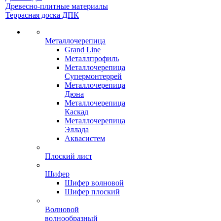
Древесно-плитные материалы
Террасная доска ДПК
Металлочерепица
Grand Line
Металлпрофиль
Металлочерепица
Супермонтеррей
Металлочерепица
Дюна
Металлочерепица
Каскад
Металлочерепица
Эллада
Аквасистем
Плоский лист
Шифер
Шифер волновой
Шифер плоский
Волновой
волнообразный