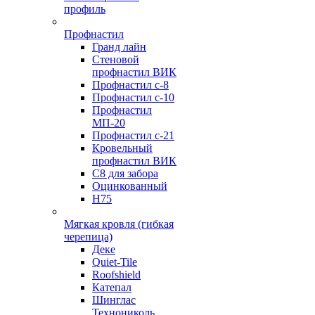
профиль
Профнастил
Гранд лайн
Стеновой
профнастил ВИК
Профнастил с-8
Профнастил с-10
Профнастил
МП-20
Профнастил с-21
Кровельный
профнастил ВИК
С8 для забора
Оцинкованный
Н75
Мягкая кровля (гибкая
черепица)
Деке
Quiet-Tile
Roofshield
Катепал
Шинглас
Технониколь