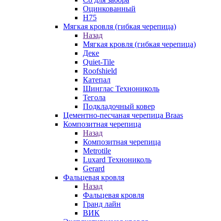
Оцинкованный
Н75
Мягкая кровля (гибкая черепица)
Назад
Мягкая кровля (гибкая черепица)
Деке
Quiet-Tile
Roofshield
Катепал
Шинглас Технониколь
Тегола
Подкладочный ковер
Цементно-песчаная черепица Braas
Композитная черепица
Назад
Композитная черепица
Metrotile
Luxard Технониколь
Gerard
Фальцевая кровля
Назад
Фальцевая кровля
Гранд лайн
ВИК