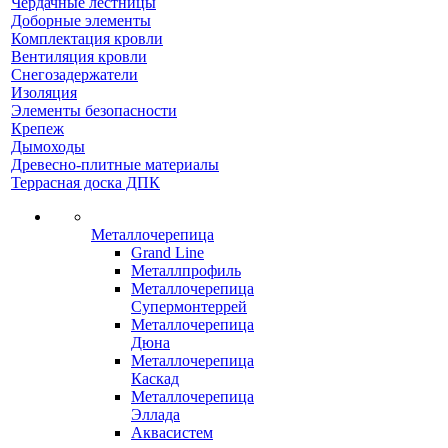
Чердачные лестницы
Доборные элементы
Комплектация кровли
Вентиляция кровли
Снегозадержатели
Изоляция
Элементы безопасности
Крепеж
Дымоходы
Древесно-плитные материалы
Террасная доска ДПК
Металлочерепица
Grand Line
Металлпрофиль
Металлочерепица
Супермонтеррей
Металлочерепица
Дюна
Металлочерепица
Каскад
Металлочерепица
Эллада
Аквасистем