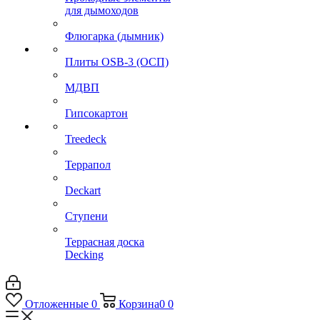
для дымоходов
Флюгарка (дымник)
Плиты OSB-3 (ОСП)
МДВП
Гипсокартон
Treedeck
Террапол
Deckart
Ступени
Террасная доска
Decking
Отложенные
0
Корзина
0
0