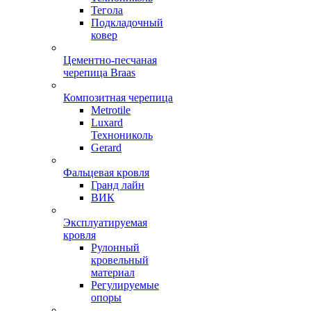
Тегола
Подкладочный
ковер
Цементно-песчаная
черепица Braas
Композитная черепица
Metrotile
Luxard
Технониколь
Gerard
Фальцевая кровля
Гранд лайн
ВИК
Эксплуатируемая
кровля
Рулонный
кровельный
материал
Регулируемые
опоры