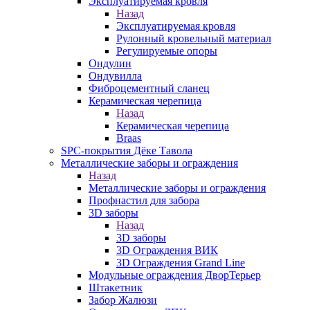
Эксплуатируемая кровля
Назад
Эксплуатируемая кровля
Рулонный кровельный материал
Регулируемые опоры
Ондулин
Ондувилла
Фиброцементный сланец
Керамическая черепица
Назад
Керамическая черепица
Braas
SPC-покрытия Дёке Тавола
Металлические заборы и ограждения
Назад
Металлические заборы и ограждения
Профнастил для забора
3D заборы
Назад
3D заборы
3D Ограждения ВИК
3D Ограждения Grand Line
Модульные ограждения ДворТерьер
Штакетник
Забор Жалюзи