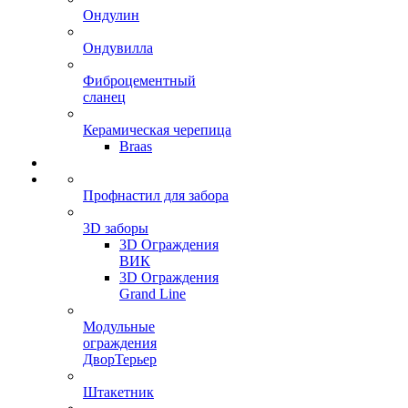
Ондулин
Ондувилла
Фиброцементный
сланец
Керамическая черепица
Braas
Профнастил для забора
3D заборы
3D Ограждения
ВИК
3D Ограждения
Grand Line
Модульные
ограждения
ДворТерьер
Штакетник