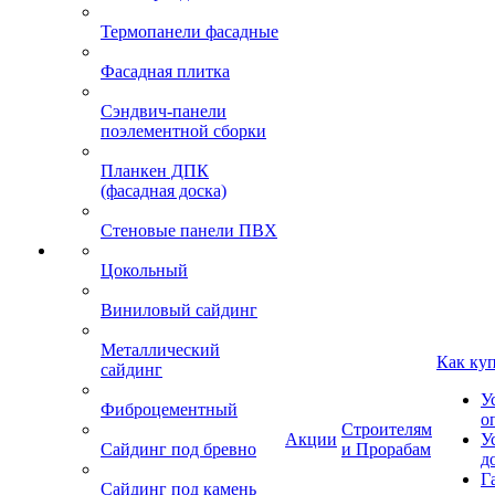
Термопанели фасадные
Фасадная плитка
Сэндвич-панели
поэлементной сборки
Планкен ДПК
(фасадная доска)
Стеновые панели ПВХ
Цокольный
Виниловый сайдинг
Металлический
Как ку
сайдинг
У
Фиброцементный
о
Строителям
Акции
У
Сайдинг под бревно
и Прорабам
д
Г
Сайдинг под камень