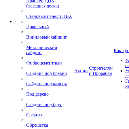
Планкен ДПК
(фасадная доска)
Стеновые панели ПВХ
Цокольный
Виниловый сайдинг
Металлический
Как ку
сайдинг
У
Фиброцементный
о
Строителям
Акции
У
Сайдинг под бревно
и Прорабам
д
Г
Сайдинг под камень
н
Под дерево
Сайдинг под брус
Софиты
Обрешетка