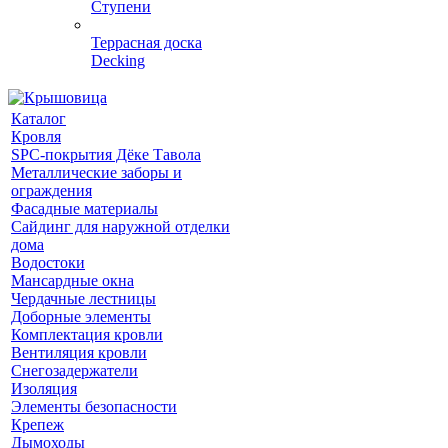
Ступени
Террасная доска
Decking
Каталог
Кровля
SPC-покрытия Дёке Тавола
Металлические заборы и
ограждения
Фасадные материалы
Сайдинг для наружной отделки
дома
Водостоки
Мансардные окна
Чердачные лестницы
Доборные элементы
Комплектация кровли
Вентиляция кровли
Снегозадержатели
Изоляция
Элементы безопасности
Крепеж
Дымоходы