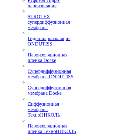
Руфизол Гидро-
пароизоляция
STROTEX
супердиффузионная
мембрана
Гидро-пароизоляция
ONDUTISS
Пароизоляционная
пленка Döcke
Супердиффузионная
мембрана ONDUTISS
Супердиффузионная
мембрана Döcke
Диффузионная
мембрана
ТехноНИКОЛЬ
Пароизоляционная
пленка ТехноНИКОЛЬ