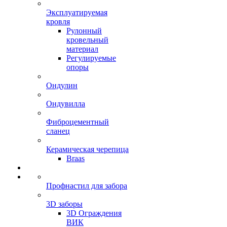
Эксплуатируемая
кровля
Рулонный
кровельный
материал
Регулируемые
опоры
Ондулин
Ондувилла
Фиброцементный
сланец
Керамическая черепица
Braas
Профнастил для забора
3D заборы
3D Ограждения
ВИК