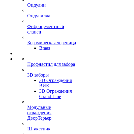
Ондулин
Ондувилла
Фиброцементный
сланец
Керамическая черепица
Braas
Профнастил для забора
3D заборы
3D Ограждения
ВИК
3D Ограждения
Grand Line
Модульные
ограждения
ДворТерьер
Штакетник