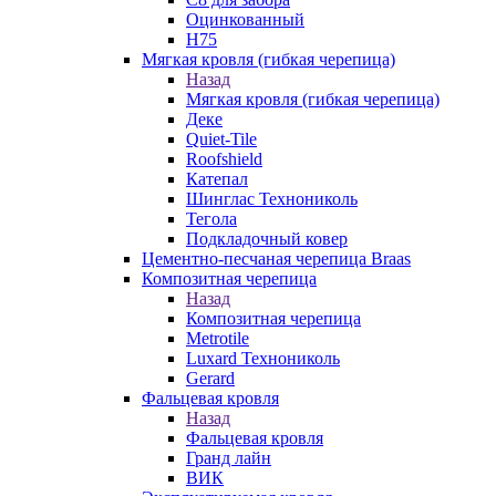
Оцинкованный
Н75
Мягкая кровля (гибкая черепица)
Назад
Мягкая кровля (гибкая черепица)
Деке
Quiet-Tile
Roofshield
Катепал
Шинглас Технониколь
Тегола
Подкладочный ковер
Цементно-песчаная черепица Braas
Композитная черепица
Назад
Композитная черепица
Metrotile
Luxard Технониколь
Gerard
Фальцевая кровля
Назад
Фальцевая кровля
Гранд лайн
ВИК