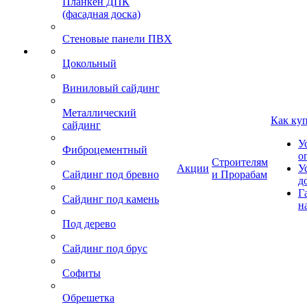
Планкен ДПК
(фасадная доска)
Стеновые панели ПВХ
Цокольный
Виниловый сайдинг
Металлический
Как ку
сайдинг
У
Фиброцементный
о
Строителям
Акции
У
Сайдинг под бревно
и Прорабам
д
Г
Сайдинг под камень
н
Под дерево
Сайдинг под брус
Софиты
Обрешетка