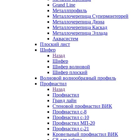
Grand Line
Металлпрофиль
Металлочерепица Супермонтеррей
Металлочерепица Дюна
Металлочерепица Каскад
Металлочерепица Эллада
Аквасистем
Плоский лист
Шифер
Назад
Шифер
Шифер волновой
Шифер плоский
Волновой волнообразный профиль
Профнастил
Назад
Профнастил
Гранд лайн
Стеновой профнастил ВИК
Профнастил с-8
Профнастил с-10
Профнастил МП-20
Профнастил с-21
Кровельный профнастил ВИК
С8 для забора