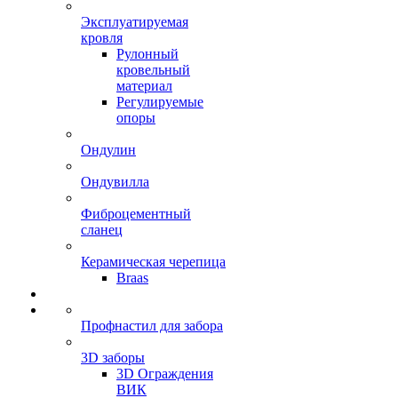
Эксплуатируемая
кровля
Рулонный
кровельный
материал
Регулируемые
опоры
Ондулин
Ондувилла
Фиброцементный
сланец
Керамическая черепица
Braas
Профнастил для забора
3D заборы
3D Ограждения
ВИК