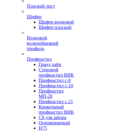
Плоский лист
Шифер
Шифер волновой
Шифер плоский
Волновой
волнообразный
профиль
Профнастил
Гранд лайн
Стеновой
профнастил ВИК
Профнастил с-8
Профнастил с-10
Профнастил
МП-20
Профнастил с-21
Кровельный
профнастил ВИК
С8 для забора
Оцинкованный
Н75