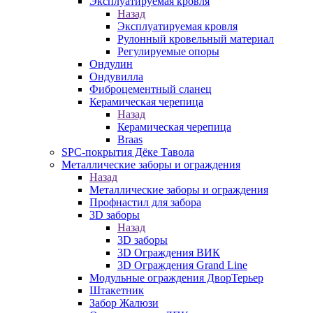
Эксплуатируемая кровля
Назад
Эксплуатируемая кровля
Рулонный кровельный материал
Регулируемые опоры
Ондулин
Ондувилла
Фиброцементный сланец
Керамическая черепица
Назад
Керамическая черепица
Braas
SPC-покрытия Дёке Тавола
Металлические заборы и ограждения
Назад
Металлические заборы и ограждения
Профнастил для забора
3D заборы
Назад
3D заборы
3D Ограждения ВИК
3D Ограждения Grand Line
Модульные ограждения ДворТерьер
Штакетник
Забор Жалюзи