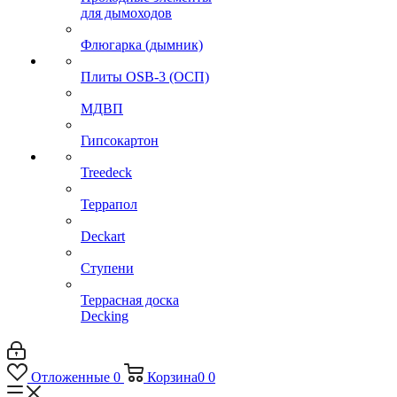
для дымоходов
Флюгарка (дымник)
Плиты OSB-3 (ОСП)
МДВП
Гипсокартон
Treedeck
Террапол
Deckart
Ступени
Террасная доска
Decking
Отложенные
0
Корзина
0
0