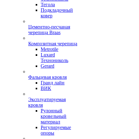
Тегола
Подкладочный
ковер
Цементно-песчаная
черепица Braas
Композитная черепица
Metrotile
Luxard
Технониколь
Gerard
Фальцевая кровля
Гранд лайн
ВИК
Эксплуатируемая
кровля
Рулонный
кровельный
материал
Регулируемые
опоры