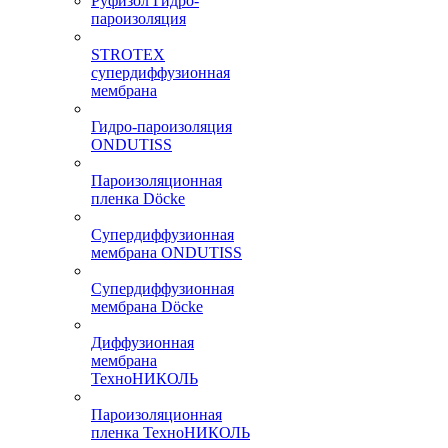
Руфизол Гидро-
пароизоляция
STROTEX
супердиффузионная
мембрана
Гидро-пароизоляция
ONDUTISS
Пароизоляционная
пленка Döcke
Супердиффузионная
мембрана ONDUTISS
Супердиффузионная
мембрана Döcke
Диффузионная
мембрана
ТехноНИКОЛЬ
Пароизоляционная
пленка ТехноНИКОЛЬ