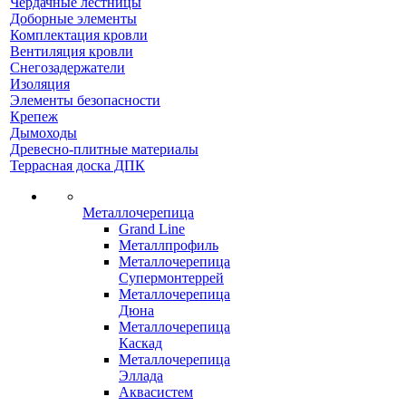
Чердачные лестницы
Доборные элементы
Комплектация кровли
Вентиляция кровли
Снегозадержатели
Изоляция
Элементы безопасности
Крепеж
Дымоходы
Древесно-плитные материалы
Террасная доска ДПК
Металлочерепица
Grand Line
Металлпрофиль
Металлочерепица
Супермонтеррей
Металлочерепица
Дюна
Металлочерепица
Каскад
Металлочерепица
Эллада
Аквасистем