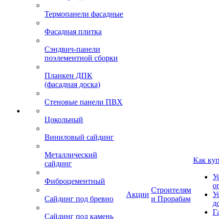
Термопанели фасадные
Фасадная плитка
Сэндвич-панели
поэлементной сборки
Планкен ДПК
(фасадная доска)
Стеновые панели ПВХ
Цокольный
Виниловый сайдинг
Металлический
Как ку
сайдинг
У
Фиброцементный
о
Строителям
Акции
У
Сайдинг под бревно
и Прорабам
д
Г
Сайдинг под камень