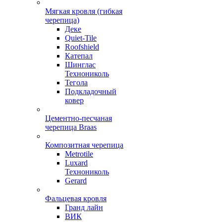
Мягкая кровля (гибкая
черепица)
Деке
Quiet-Tile
Roofshield
Катепал
Шинглас
Технониколь
Тегола
Подкладочный
ковер
Цементно-песчаная
черепица Braas
Композитная черепица
Metrotile
Luxard
Технониколь
Gerard
Фальцевая кровля
Гранд лайн
ВИК