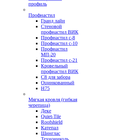
профиль
Профнастил
Гранд лайн
Стеновой
профнастил ВИК
Профнастил с-8
Профнастил с-10
Профнастил
МП-20
Профнастил с-21
Кровельный
профнастил ВИК
С8 для забора
Оцинкованный
Н75
Мягкая кровля (гибкая
черепица)
Деке
Quiet-Tile
Roofshield
Катепал
Шинглас
Технониколь