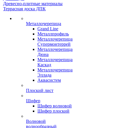
Древесно-плитные материалы
Террасная доска ДПК
Металлочерепица
Grand Line
Металлпрофиль
Металлочерепица
Супермонтеррей
Металлочерепица
Дюна
Металлочерепица
Каскад
Металлочерепица
Эллада
Аквасистем
Плоский лист
Шифер
Шифер волновой
Шифер плоский
Волновой
волнообразный