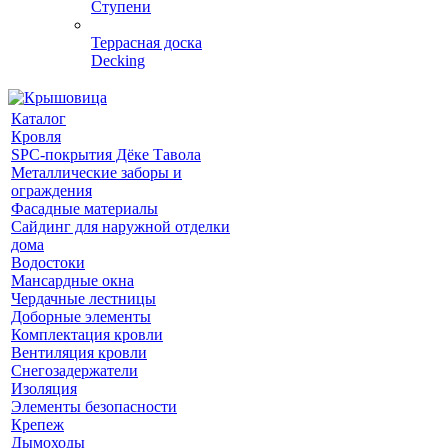
Ступени
Террасная доска
Decking
Каталог
Кровля
SPC-покрытия Дёке Тавола
Металлические заборы и
ограждения
Фасадные материалы
Сайдинг для наружной отделки
дома
Водостоки
Мансардные окна
Чердачные лестницы
Доборные элементы
Комплектация кровли
Вентиляция кровли
Снегозадержатели
Изоляция
Элементы безопасности
Крепеж
Дымоходы