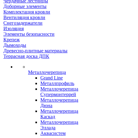
Чердачные лестницы
Доборные элементы
Комплектация кровли
Вентиляция кровли
Снегозадержатели
Изоляция
Элементы безопасности
Крепеж
Дымоходы
Древесно-плитные материалы
Террасная доска ДПК
Металлочерепица
Grand Line
Металлпрофиль
Металлочерепица
Супермонтеррей
Металлочерепица
Дюна
Металлочерепица
Каскад
Металлочерепица
Эллада
Аквасистем