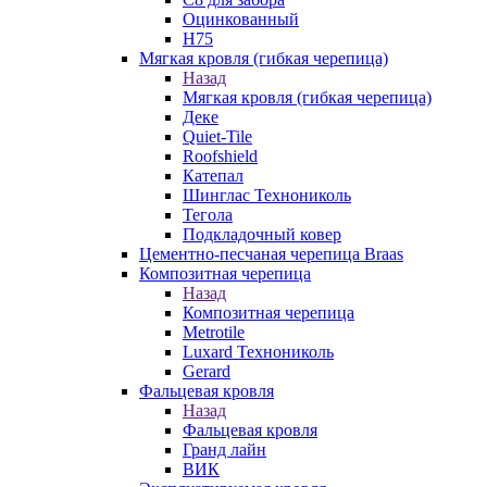
Оцинкованный
Н75
Мягкая кровля (гибкая черепица)
Назад
Мягкая кровля (гибкая черепица)
Деке
Quiet-Tile
Roofshield
Катепал
Шинглас Технониколь
Тегола
Подкладочный ковер
Цементно-песчаная черепица Braas
Композитная черепица
Назад
Композитная черепица
Metrotile
Luxard Технониколь
Gerard
Фальцевая кровля
Назад
Фальцевая кровля
Гранд лайн
ВИК