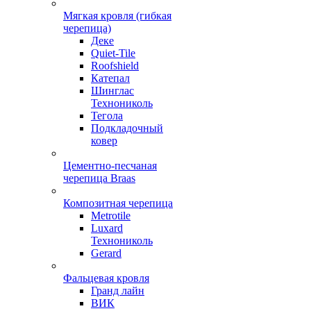
Мягкая кровля (гибкая
черепица)
Деке
Quiet-Tile
Roofshield
Катепал
Шинглас
Технониколь
Тегола
Подкладочный
ковер
Цементно-песчаная
черепица Braas
Композитная черепица
Metrotile
Luxard
Технониколь
Gerard
Фальцевая кровля
Гранд лайн
ВИК