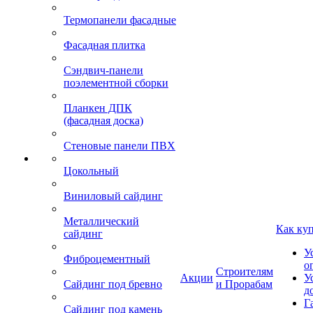
Термопанели фасадные
Фасадная плитка
Сэндвич-панели
поэлементной сборки
Планкен ДПК
(фасадная доска)
Стеновые панели ПВХ
Цокольный
Виниловый сайдинг
Металлический
Как ку
сайдинг
У
Фиброцементный
о
Строителям
Акции
У
Сайдинг под бревно
и Прорабам
д
Г
Сайдинг под камень