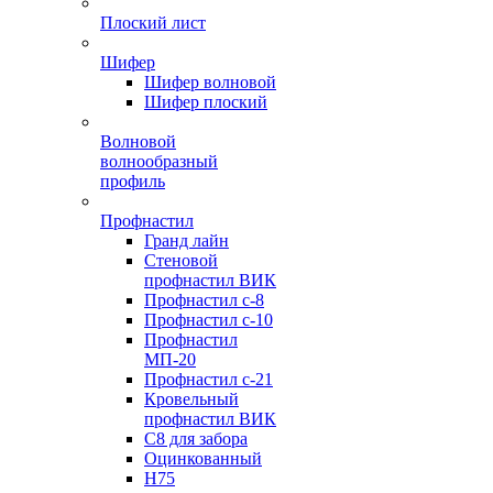
Плоский лист
Шифер
Шифер волновой
Шифер плоский
Волновой
волнообразный
профиль
Профнастил
Гранд лайн
Стеновой
профнастил ВИК
Профнастил с-8
Профнастил с-10
Профнастил
МП-20
Профнастил с-21
Кровельный
профнастил ВИК
С8 для забора
Оцинкованный
Н75