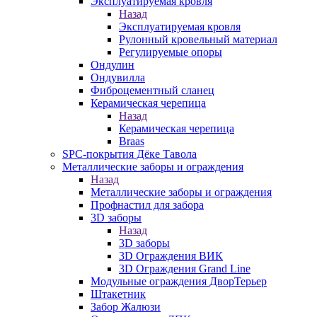
Эксплуатируемая кровля
Назад
Эксплуатируемая кровля
Рулонный кровельный материал
Регулируемые опоры
Ондулин
Ондувилла
Фиброцементный сланец
Керамическая черепица
Назад
Керамическая черепица
Braas
SPC-покрытия Дёке Тавола
Металлические заборы и ограждения
Назад
Металлические заборы и ограждения
Профнастил для забора
3D заборы
Назад
3D заборы
3D Ограждения ВИК
3D Ограждения Grand Line
Модульные ограждения ДворТерьер
Штакетник
Забор Жалюзи