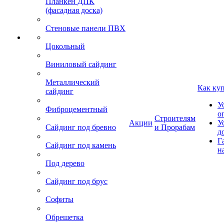
Планкен ДПК
(фасадная доска)
Стеновые панели ПВХ
Цокольный
Виниловый сайдинг
Металлический
Как ку
сайдинг
У
Фиброцементный
о
Строителям
Акции
У
Сайдинг под бревно
и Прорабам
д
Г
Сайдинг под камень
н
Под дерево
Сайдинг под брус
Софиты
Обрешетка