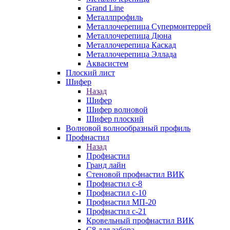
Grand Line
Металлпрофиль
Металлочерепица Супермонтеррей
Металлочерепица Дюна
Металлочерепица Каскад
Металлочерепица Эллада
Аквасистем
Плоский лист
Шифер
Назад
Шифер
Шифер волновой
Шифер плоский
Волновой волнообразный профиль
Профнастил
Назад
Профнастил
Гранд лайн
Стеновой профнастил ВИК
Профнастил с-8
Профнастил с-10
Профнастил МП-20
Профнастил с-21
Кровельный профнастил ВИК
С8 для забора