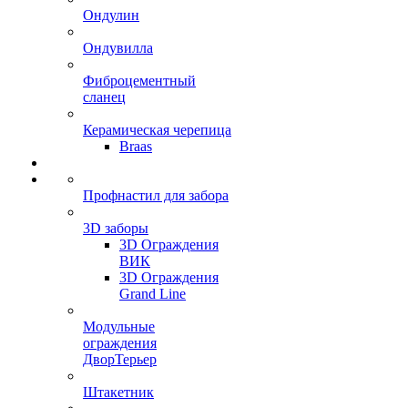
Ондулин
Ондувилла
Фиброцементный
сланец
Керамическая черепица
Braas
Профнастил для забора
3D заборы
3D Ограждения
ВИК
3D Ограждения
Grand Line
Модульные
ограждения
ДворТерьер
Штакетник