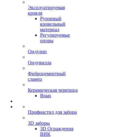
Эксплуатируемая
кровля
Рулонный
кровельный
материал
Регулируемые
опоры
Ондулин
Ондувилла
Фиброцементный
сланец
Керамическая черепица
Braas
Профнастил для забора
3D заборы
3D Ограждения
ВИК