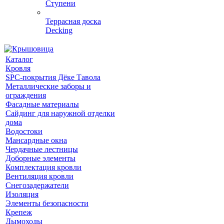
Ступени
Террасная доска
Decking
Каталог
Кровля
SPC-покрытия Дёке Тавола
Металлические заборы и
ограждения
Фасадные материалы
Сайдинг для наружной отделки
дома
Водостоки
Мансардные окна
Чердачные лестницы
Доборные элементы
Комплектация кровли
Вентиляция кровли
Снегозадержатели
Изоляция
Элементы безопасности
Крепеж
Дымоходы