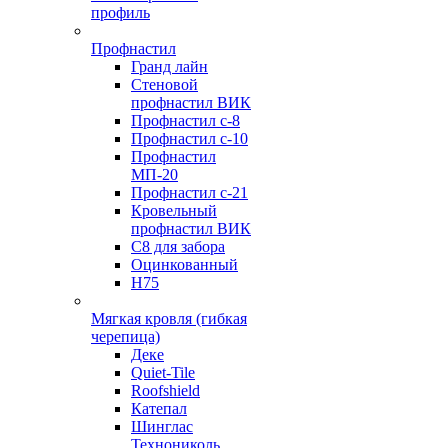
профиль
Профнастил
Гранд лайн
Стеновой
профнастил ВИК
Профнастил с-8
Профнастил с-10
Профнастил
МП-20
Профнастил с-21
Кровельный
профнастил ВИК
С8 для забора
Оцинкованный
Н75
Мягкая кровля (гибкая
черепица)
Деке
Quiet-Tile
Roofshield
Катепал
Шинглас
Технониколь