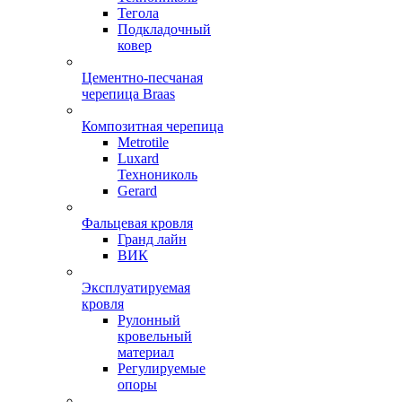
Тегола
Подкладочный
ковер
Цементно-песчаная
черепица Braas
Композитная черепица
Metrotile
Luxard
Технониколь
Gerard
Фальцевая кровля
Гранд лайн
ВИК
Эксплуатируемая
кровля
Рулонный
кровельный
материал
Регулируемые
опоры