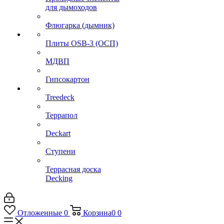
для дымоходов
Флюгарка (дымник)
Плиты OSB-3 (ОСП)
МДВП
Гипсокартон
Treedeck
Террапол
Deckart
Ступени
Террасная доска
Decking
Отложенные
0
Корзина
0
0