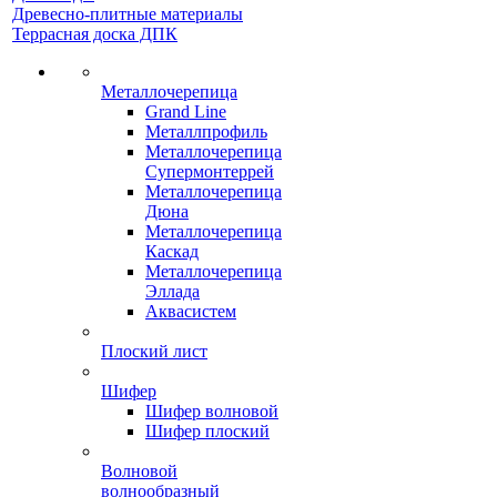
Древесно-плитные материалы
Террасная доска ДПК
Металлочерепица
Grand Line
Металлпрофиль
Металлочерепица
Супермонтеррей
Металлочерепица
Дюна
Металлочерепица
Каскад
Металлочерепица
Эллада
Аквасистем
Плоский лист
Шифер
Шифер волновой
Шифер плоский
Волновой
волнообразный