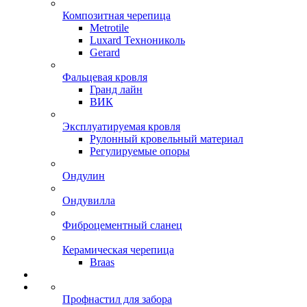
Композитная черепица
Metrotile
Luxard Технониколь
Gerard
Фальцевая кровля
Гранд лайн
ВИК
Эксплуатируемая кровля
Рулонный кровельный материал
Регулируемые опоры
Ондулин
Ондувилла
Фиброцементный сланец
Керамическая черепица
Braas
Профнастил для забора