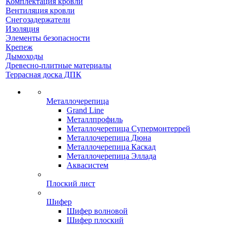
Комплектация кровли
Вентиляция кровли
Снегозадержатели
Изоляция
Элементы безопасности
Крепеж
Дымоходы
Древесно-плитные материалы
Террасная доска ДПК
Металлочерепица
Grand Line
Металлпрофиль
Металлочерепица Супермонтеррей
Металлочерепица Дюна
Металлочерепица Каскад
Металлочерепица Эллада
Аквасистем
Плоский лист
Шифер
Шифер волновой
Шифер плоский