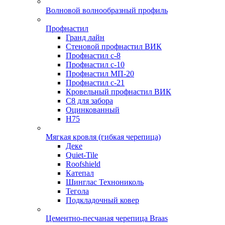
Волновой волнообразный профиль
Профнастил
Гранд лайн
Стеновой профнастил ВИК
Профнастил с-8
Профнастил с-10
Профнастил МП-20
Профнастил с-21
Кровельный профнастил ВИК
С8 для забора
Оцинкованный
Н75
Мягкая кровля (гибкая черепица)
Деке
Quiet-Tile
Roofshield
Катепал
Шинглас Технониколь
Тегола
Подкладочный ковер
Цементно-песчаная черепица Braas