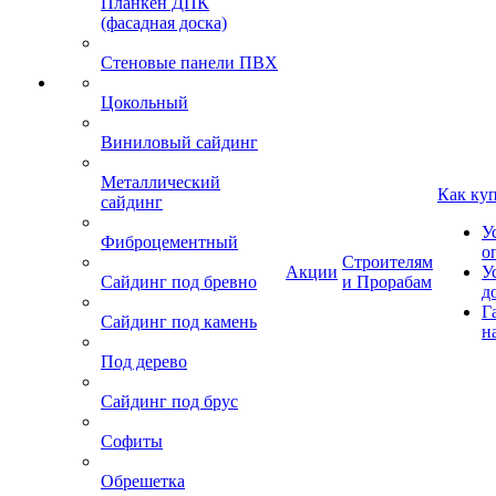
Планкен ДПК
(фасадная доска)
Стеновые панели ПВХ
Цокольный
Виниловый сайдинг
Металлический
Как ку
сайдинг
У
Фиброцементный
о
Строителям
Акции
У
Сайдинг под бревно
и Прорабам
д
Г
Сайдинг под камень
н
Под дерево
Сайдинг под брус
Софиты
Обрешетка