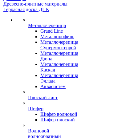
Древесно-плитные материалы
Террасная доска ДПК
Металлочерепица
Grand Line
Металлпрофиль
Металлочерепица
Супермонтеррей
Металлочерепица
Дюна
Металлочерепица
Каскад
Металлочерепица
Эллада
Аквасистем
Плоский лист
Шифер
Шифер волновой
Шифер плоский
Волновой
волнообразный