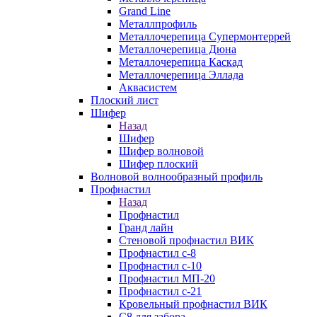
Grand Line
Металлпрофиль
Металлочерепица Супермонтеррей
Металлочерепица Дюна
Металлочерепица Каскад
Металлочерепица Эллада
Аквасистем
Плоский лист
Шифер
Назад
Шифер
Шифер волновой
Шифер плоский
Волновой волнообразный профиль
Профнастил
Назад
Профнастил
Гранд лайн
Стеновой профнастил ВИК
Профнастил с-8
Профнастил с-10
Профнастил МП-20
Профнастил с-21
Кровельный профнастил ВИК
С8 для забора