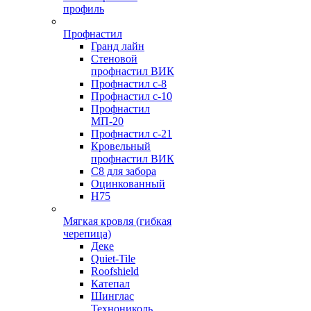
профиль
Профнастил
Гранд лайн
Стеновой
профнастил ВИК
Профнастил с-8
Профнастил с-10
Профнастил
МП-20
Профнастил с-21
Кровельный
профнастил ВИК
С8 для забора
Оцинкованный
Н75
Мягкая кровля (гибкая
черепица)
Деке
Quiet-Tile
Roofshield
Катепал
Шинглас
Технониколь