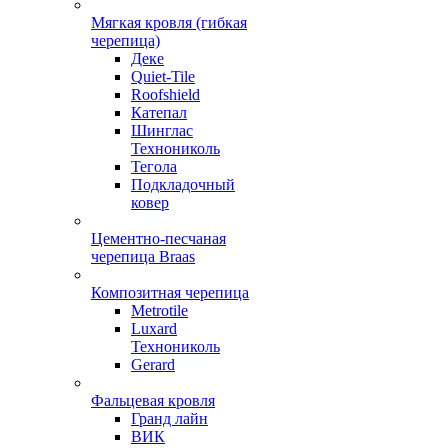
Мягкая кровля (гибкая
черепица)
Деке
Quiet-Tile
Roofshield
Катепал
Шинглас
Технониколь
Тегола
Подкладочный
ковер
Цементно-песчаная
черепица Braas
Композитная черепица
Metrotile
Luxard
Технониколь
Gerard
Фальцевая кровля
Гранд лайн
ВИК