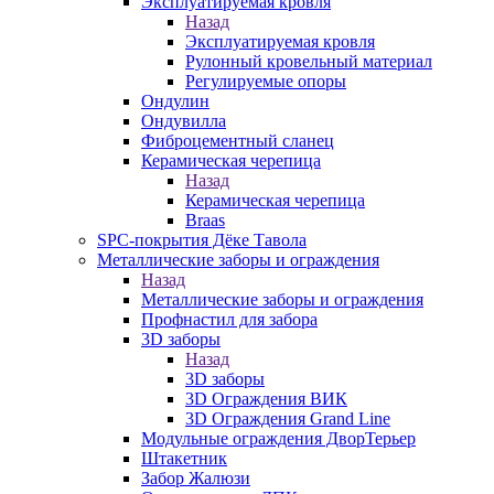
Эксплуатируемая кровля
Назад
Эксплуатируемая кровля
Рулонный кровельный материал
Регулируемые опоры
Ондулин
Ондувилла
Фиброцементный сланец
Керамическая черепица
Назад
Керамическая черепица
Braas
SPC-покрытия Дёке Тавола
Металлические заборы и ограждения
Назад
Металлические заборы и ограждения
Профнастил для забора
3D заборы
Назад
3D заборы
3D Ограждения ВИК
3D Ограждения Grand Line
Модульные ограждения ДворТерьер
Штакетник
Забор Жалюзи