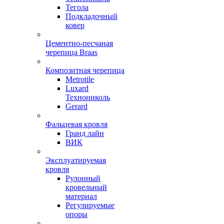
Тегола
Подкладочный
ковер
Цементно-песчаная
черепица Braas
Композитная черепица
Metrotile
Luxard
Технониколь
Gerard
Фальцевая кровля
Гранд лайн
ВИК
Эксплуатируемая
кровля
Рулонный
кровельный
материал
Регулируемые
опоры