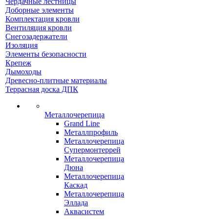
Чердачные лестницы
Доборные элементы
Комплектация кровли
Вентиляция кровли
Снегозадержатели
Изоляция
Элементы безопасности
Крепеж
Дымоходы
Древесно-плитные материалы
Террасная доска ДПК
Металлочерепица
Grand Line
Металлпрофиль
Металлочерепица
Супермонтеррей
Металлочерепица
Дюна
Металлочерепица
Каскад
Металлочерепица
Эллада
Аквасистем