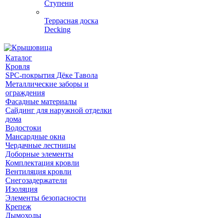
Ступени
Террасная доска
Decking
Каталог
Кровля
SPC-покрытия Дёке Тавола
Металлические заборы и
ограждения
Фасадные материалы
Сайдинг для наружной отделки
дома
Водостоки
Мансардные окна
Чердачные лестницы
Доборные элементы
Комплектация кровли
Вентиляция кровли
Снегозадержатели
Изоляция
Элементы безопасности
Крепеж
Дымоходы