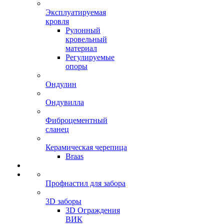
Эксплуатируемая
кровля
Рулонный
кровельный
материал
Регулируемые
опоры
Ондулин
Ондувилла
Фиброцементный
сланец
Керамическая черепица
Braas
Профнастил для забора
3D заборы
3D Ограждения
ВИК