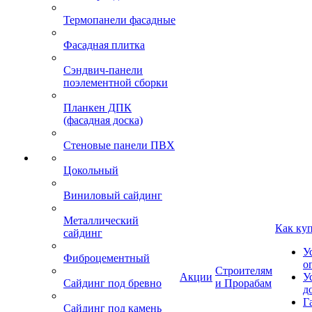
Термопанели фасадные
Фасадная плитка
Сэндвич-панели
поэлементной сборки
Планкен ДПК
(фасадная доска)
Стеновые панели ПВХ
Цокольный
Виниловый сайдинг
Металлический
Как ку
сайдинг
У
Фиброцементный
о
Строителям
Акции
У
Сайдинг под бревно
и Прорабам
д
Г
Сайдинг под камень