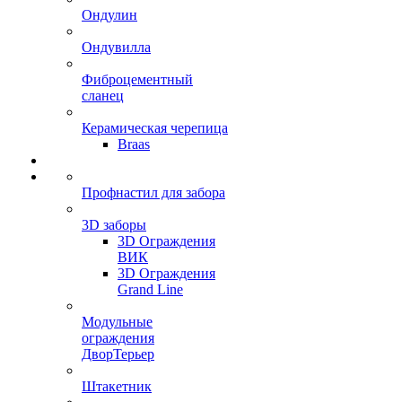
Ондулин
Ондувилла
Фиброцементный
сланец
Керамическая черепица
Braas
Профнастил для забора
3D заборы
3D Ограждения
ВИК
3D Ограждения
Grand Line
Модульные
ограждения
ДворТерьер
Штакетник