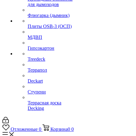
для дымоходов
Флюгарка (дымник)
Плиты OSB-3 (ОСП)
МДВП
Гипсокартон
Treedeck
Террапол
Deckart
Ступени
Террасная доска
Decking
Отложенные
0
Корзина
0
0