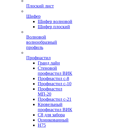
Плоский лист
Шифер
Шифер волновой
Шифер плоский
Волновой
волнообразный
профиль
Профнастил
Гранд лайн
Стеновой
профнастил ВИК
Профнастил с-8
Профнастил с-10
Профнастил
МП-20
Профнастил с-21
Кровельный
профнастил ВИК
С8 для забора
Оцинкованный
Н75