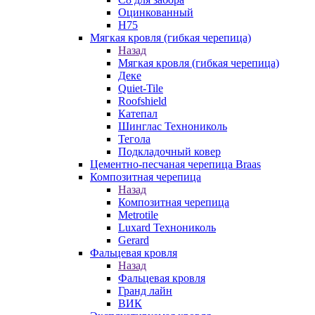
Оцинкованный
Н75
Мягкая кровля (гибкая черепица)
Назад
Мягкая кровля (гибкая черепица)
Деке
Quiet-Tile
Roofshield
Катепал
Шинглас Технониколь
Тегола
Подкладочный ковер
Цементно-песчаная черепица Braas
Композитная черепица
Назад
Композитная черепица
Metrotile
Luxard Технониколь
Gerard
Фальцевая кровля
Назад
Фальцевая кровля
Гранд лайн
ВИК