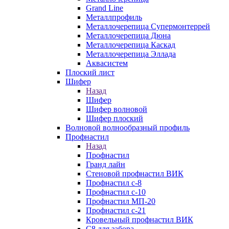
Grand Line
Металлпрофиль
Металлочерепица Супермонтеррей
Металлочерепица Дюна
Металлочерепица Каскад
Металлочерепица Эллада
Аквасистем
Плоский лист
Шифер
Назад
Шифер
Шифер волновой
Шифер плоский
Волновой волнообразный профиль
Профнастил
Назад
Профнастил
Гранд лайн
Стеновой профнастил ВИК
Профнастил с-8
Профнастил с-10
Профнастил МП-20
Профнастил с-21
Кровельный профнастил ВИК
С8 для забора