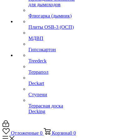
для дымоходов
Флюгарка (дымник)
Плиты OSB-3 (ОСП)
МДВП
Гипсокартон
Treedeck
Террапол
Deckart
Ступени
Террасная доска
Decking
Отложенные
0
Корзина
0
0