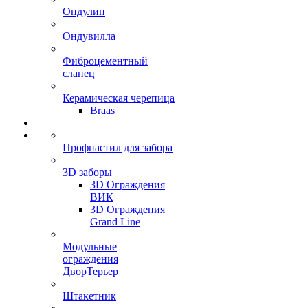
Ондулин
Ондувилла
Фиброцементный
сланец
Керамическая черепица
Braas
Профнастил для забора
3D заборы
3D Ограждения
ВИК
3D Ограждения
Grand Line
Модульные
ограждения
ДворТерьер
Штакетник