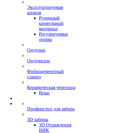
Эксплуатируемая
кровля
Рулонный
кровельный
материал
Регулируемые
опоры
Ондулин
Ондувилла
Фиброцементный
сланец
Керамическая черепица
Braas
Профнастил для забора
3D заборы
3D Ограждения
ВИК