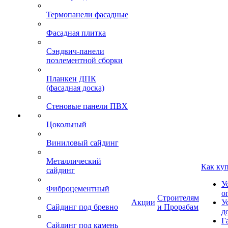
Термопанели фасадные
Фасадная плитка
Сэндвич-панели
поэлементной сборки
Планкен ДПК
(фасадная доска)
Стеновые панели ПВХ
Цокольный
Виниловый сайдинг
Металлический
Как ку
сайдинг
У
Фиброцементный
о
Строителям
Акции
У
Сайдинг под бревно
и Прорабам
д
Г
Сайдинг под камень