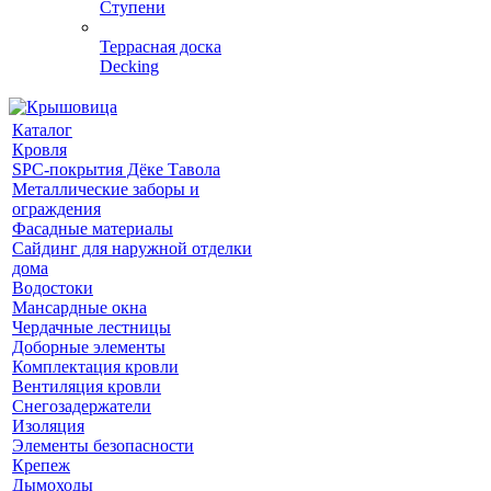
Ступени
Террасная доска
Decking
Каталог
Кровля
SPC-покрытия Дёке Тавола
Металлические заборы и
ограждения
Фасадные материалы
Сайдинг для наружной отделки
дома
Водостоки
Мансардные окна
Чердачные лестницы
Доборные элементы
Комплектация кровли
Вентиляция кровли
Снегозадержатели
Изоляция
Элементы безопасности
Крепеж
Дымоходы