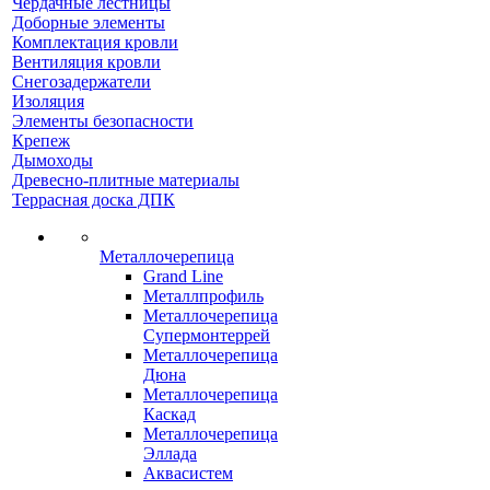
Чердачные лестницы
Доборные элементы
Комплектация кровли
Вентиляция кровли
Снегозадержатели
Изоляция
Элементы безопасности
Крепеж
Дымоходы
Древесно-плитные материалы
Террасная доска ДПК
Металлочерепица
Grand Line
Металлпрофиль
Металлочерепица
Супермонтеррей
Металлочерепица
Дюна
Металлочерепица
Каскад
Металлочерепица
Эллада
Аквасистем