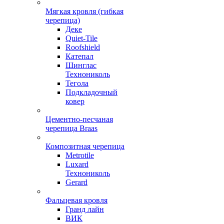
Мягкая кровля (гибкая
черепица)
Деке
Quiet-Tile
Roofshield
Катепал
Шинглас
Технониколь
Тегола
Подкладочный
ковер
Цементно-песчаная
черепица Braas
Композитная черепица
Metrotile
Luxard
Технониколь
Gerard
Фальцевая кровля
Гранд лайн
ВИК