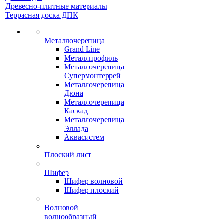
Древесно-плитные материалы
Террасная доска ДПК
Металлочерепица
Grand Line
Металлпрофиль
Металлочерепица
Супермонтеррей
Металлочерепица
Дюна
Металлочерепица
Каскад
Металлочерепица
Эллада
Аквасистем
Плоский лист
Шифер
Шифер волновой
Шифер плоский
Волновой
волнообразный