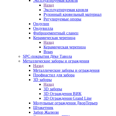
Эксплуатируемая кровля
Назад
Эксплуатируемая кровля
Рулонный кровельный материал
Регулируемые опоры
Ондулин
Ондувилла
Фиброцементный сланец
Керамическая черепица
Назад
Керамическая черепица
Braas
SPC-покрытия Дёке Тавола
Металлические заборы и ограждения
Назад
Металлические заборы и ограждения
Профнастил для забора
3D заборы
Назад
3D заборы
3D Ограждения ВИК
3D Ограждения Grand Line
Модульные ограждения ДворТерьер
Штакетник
Забор Жалюзи