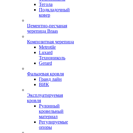
Тегола
Подкладочный
ковер
Цементно-песчаная
черепица Braas
Композитная черепица
Metrotile
Luxard
Технониколь
Gerard
Фальцевая кровля
Гранд лайн
ВИК
Эксплуатируемая
кровля
Рулонный
кровельный
материал
Регулируемые
опоры