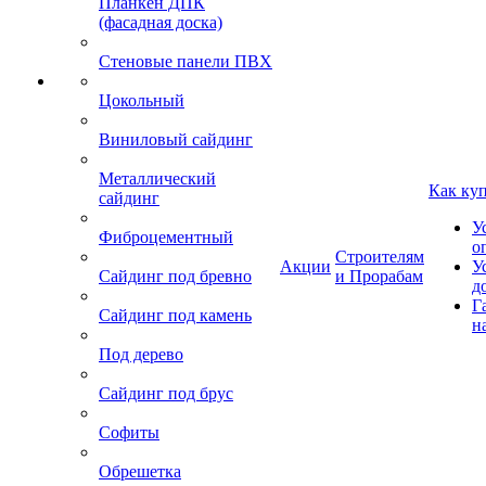
Планкен ДПК
(фасадная доска)
Стеновые панели ПВХ
Цокольный
Виниловый сайдинг
Металлический
Как ку
сайдинг
У
Фиброцементный
о
Строителям
Акции
У
Сайдинг под бревно
и Прорабам
д
Г
Сайдинг под камень
н
Под дерево
Сайдинг под брус
Софиты
Обрешетка