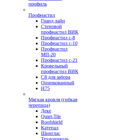
профиль
Профнастил
Гранд лайн
Стеновой
профнастил ВИК
Профнастил с-8
Профнастил с-10
Профнастил
МП-20
Профнастил с-21
Кровельный
профнастил ВИК
С8 для забора
Оцинкованный
Н75
Мягкая кровля (гибкая
черепица)
Деке
Quiet-Tile
Roofshield
Катепал
Шинглас
Технониколь