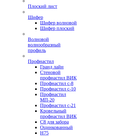
Плоский лист
Шифер
Шифер волновой
Шифер плоский
Волновой
волнообразный
профиль
Профнастил
Гранд лайн
Стеновой
профнастил ВИК
Профнастил с-8
Профнастил с-10
Профнастил
МП-20
Профнастил с-21
Кровельный
профнастил ВИК
С8 для забора
Оцинкованный
Н75