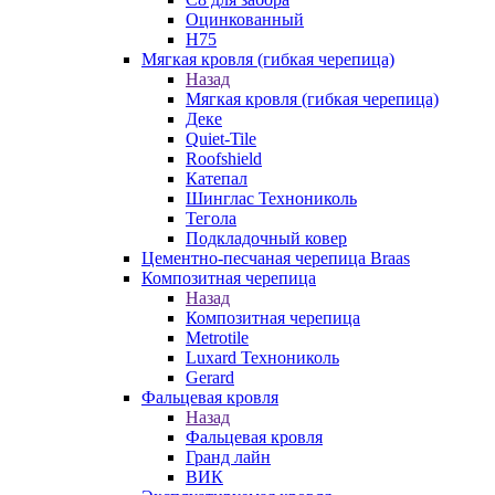
Оцинкованный
Н75
Мягкая кровля (гибкая черепица)
Назад
Мягкая кровля (гибкая черепица)
Деке
Quiet-Tile
Roofshield
Катепал
Шинглас Технониколь
Тегола
Подкладочный ковер
Цементно-песчаная черепица Braas
Композитная черепица
Назад
Композитная черепица
Metrotile
Luxard Технониколь
Gerard
Фальцевая кровля
Назад
Фальцевая кровля
Гранд лайн
ВИК