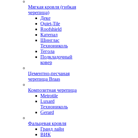
Мягкая кровля (гибкая
черепица)
Деке
Quiet-Tile
Roofshield
Катепал
Шинглас
Технониколь
Тегола
Подкладочный
ковер
Цементно-песчаная
черепица Braas
Композитная черепица
Metrotile
Luxard
Технониколь
Gerard
Фальцевая кровля
Гранд лайн
ВИК