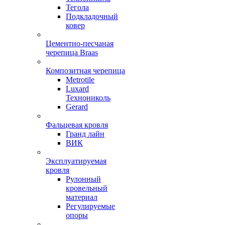
Тегола
Подкладочный
ковер
Цементно-песчаная
черепица Braas
Композитная черепица
Metrotile
Luxard
Технониколь
Gerard
Фальцевая кровля
Гранд лайн
ВИК
Эксплуатируемая
кровля
Рулонный
кровельный
материал
Регулируемые
опоры