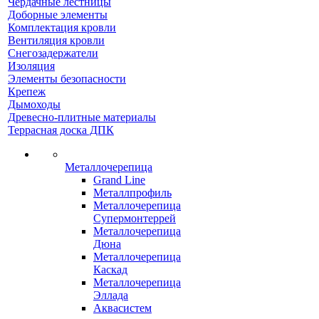
Чердачные лестницы
Доборные элементы
Комплектация кровли
Вентиляция кровли
Снегозадержатели
Изоляция
Элементы безопасности
Крепеж
Дымоходы
Древесно-плитные материалы
Террасная доска ДПК
Металлочерепица
Grand Line
Металлпрофиль
Металлочерепица
Супермонтеррей
Металлочерепица
Дюна
Металлочерепица
Каскад
Металлочерепица
Эллада
Аквасистем