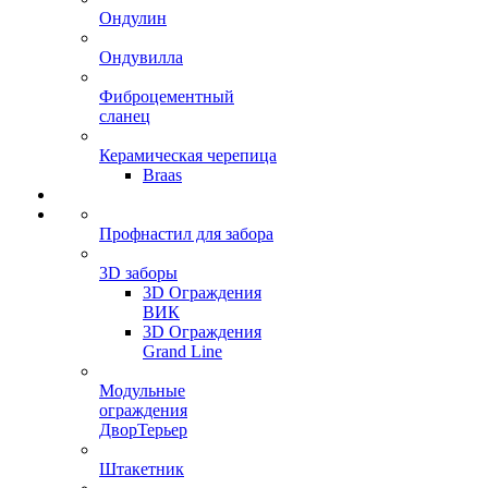
Ондулин
Ондувилла
Фиброцементный
сланец
Керамическая черепица
Braas
Профнастил для забора
3D заборы
3D Ограждения
ВИК
3D Ограждения
Grand Line
Модульные
ограждения
ДворТерьер
Штакетник