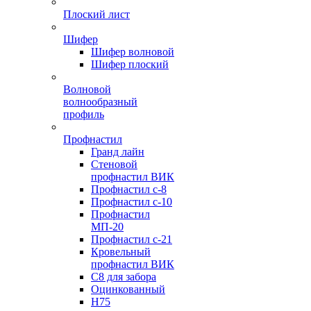
Плоский лист
Шифер
Шифер волновой
Шифер плоский
Волновой
волнообразный
профиль
Профнастил
Гранд лайн
Стеновой
профнастил ВИК
Профнастил с-8
Профнастил с-10
Профнастил
МП-20
Профнастил с-21
Кровельный
профнастил ВИК
С8 для забора
Оцинкованный
Н75