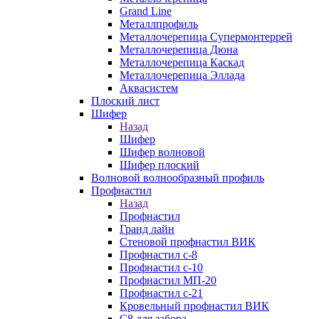
Grand Line
Металлпрофиль
Металлочерепица Супермонтеррей
Металлочерепица Дюна
Металлочерепица Каскад
Металлочерепица Эллада
Аквасистем
Плоский лист
Шифер
Назад
Шифер
Шифер волновой
Шифер плоский
Волновой волнообразный профиль
Профнастил
Назад
Профнастил
Гранд лайн
Стеновой профнастил ВИК
Профнастил с-8
Профнастил с-10
Профнастил МП-20
Профнастил с-21
Кровельный профнастил ВИК
С8 для забора