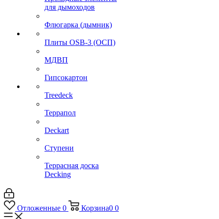
для дымоходов
Флюгарка (дымник)
Плиты OSB-3 (ОСП)
МДВП
Гипсокартон
Treedeck
Террапол
Deckart
Ступени
Террасная доска
Decking
Отложенные
0
Корзина
0
0