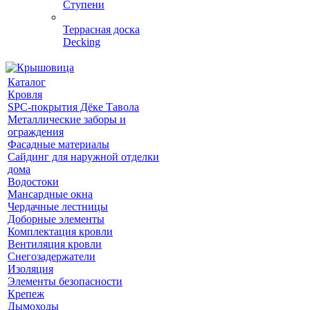
Ступени
Террасная доска
Decking
Каталог
Кровля
SPC-покрытия Дёке Тавола
Металлические заборы и
ограждения
Фасадные материалы
Сайдинг для наружной отделки
дома
Водостоки
Мансардные окна
Чердачные лестницы
Доборные элементы
Комплектация кровли
Вентиляция кровли
Снегозадержатели
Изоляция
Элементы безопасности
Крепеж
Дымоходы