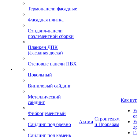
Термопанели фасадные
Фасадная плитка
Сэндвич-панели
поэлементной сборки
Планкен ДПК
(фасадная доска)
Стеновые панели ПВХ
Цокольный
Виниловый сайдинг
Металлический
Как ку
сайдинг
У
Фиброцементный
о
Строителям
Акции
У
Сайдинг под бревно
и Прорабам
д
Г
Сайдинг под камень