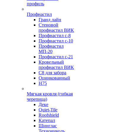
профиль
Профнастил
Гранд лайн
Стеновой
профнастил ВИК
Профнастил с-8
Профнастил с-10
Профнастил
МП-20
Профнастил с-21
Кровельный
профнастил ВИК
С8 для забора
Оцинкованный
Н75
Мягкая кровля (гибкая
черепица)
Деке
Quiet-Tile
Roofshield
Катепал
Шинглас
Технониколь