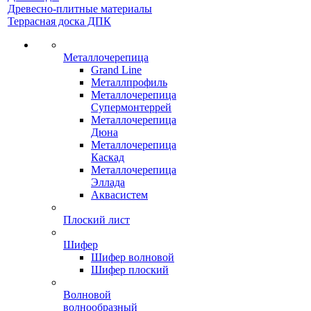
Древесно-плитные материалы
Террасная доска ДПК
Металлочерепица
Grand Line
Металлпрофиль
Металлочерепица
Супермонтеррей
Металлочерепица
Дюна
Металлочерепица
Каскад
Металлочерепица
Эллада
Аквасистем
Плоский лист
Шифер
Шифер волновой
Шифер плоский
Волновой
волнообразный