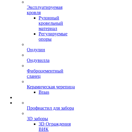
Эксплуатируемая
кровля
Рулонный
кровельный
материал
Регулируемые
опоры
Ондулин
Ондувилла
Фиброцементный
сланец
Керамическая черепица
Braas
Профнастил для забора
3D заборы
3D Ограждения
ВИК