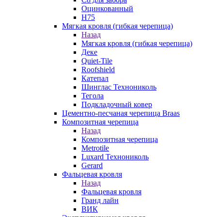
Оцинкованный
Н75
Мягкая кровля (гибкая черепица)
Назад
Мягкая кровля (гибкая черепица)
Деке
Quiet-Tile
Roofshield
Катепал
Шинглас Технониколь
Тегола
Подкладочный ковер
Цементно-песчаная черепица Braas
Композитная черепица
Назад
Композитная черепица
Metrotile
Luxard Технониколь
Gerard
Фальцевая кровля
Назад
Фальцевая кровля
Гранд лайн
ВИК