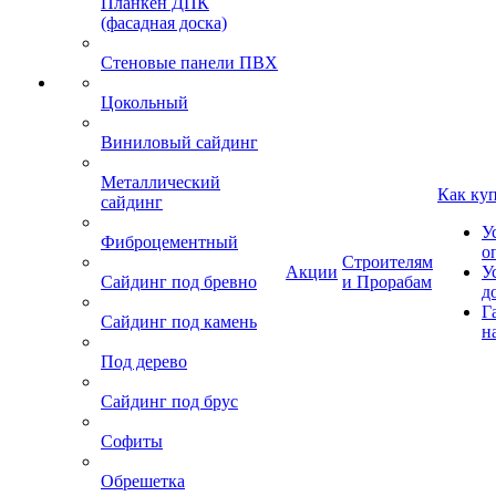
Планкен ДПК
(фасадная доска)
Стеновые панели ПВХ
Цокольный
Виниловый сайдинг
Металлический
Как ку
сайдинг
У
Фиброцементный
о
Строителям
Акции
У
Сайдинг под бревно
и Прорабам
д
Г
Сайдинг под камень
н
Под дерево
Сайдинг под брус
Софиты
Обрешетка