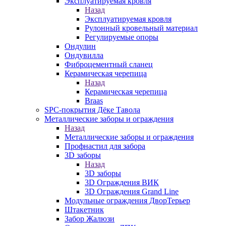
Эксплуатируемая кровля
Назад
Эксплуатируемая кровля
Рулонный кровельный материал
Регулируемые опоры
Ондулин
Ондувилла
Фиброцементный сланец
Керамическая черепица
Назад
Керамическая черепица
Braas
SPC-покрытия Дёке Тавола
Металлические заборы и ограждения
Назад
Металлические заборы и ограждения
Профнастил для забора
3D заборы
Назад
3D заборы
3D Ограждения ВИК
3D Ограждения Grand Line
Модульные ограждения ДворТерьер
Штакетник
Забор Жалюзи