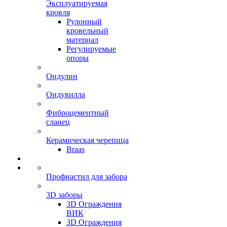
Эксплуатируемая
кровля
Рулонный
кровельный
материал
Регулируемые
опоры
Ондулин
Ондувилла
Фиброцементный
сланец
Керамическая черепица
Braas
Профнастил для забора
3D заборы
3D Ограждения
ВИК
3D Ограждения