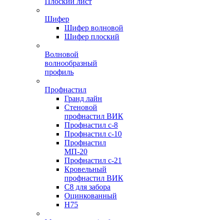
Плоский лист
Шифер
Шифер волновой
Шифер плоский
Волновой
волнообразный
профиль
Профнастил
Гранд лайн
Стеновой
профнастил ВИК
Профнастил с-8
Профнастил с-10
Профнастил
МП-20
Профнастил с-21
Кровельный
профнастил ВИК
С8 для забора
Оцинкованный
Н75