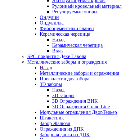
Эксплуатируемая кровля
Рулонный кровельный материал
Регулируемые опоры
Ондулин
Ондувилла
Фиброцементный сланец
Керамическая черепица
Назад
Керамическая черепица
Braas
SPC-покрытия Дёке Тавола
Металлические заборы и ограждения
Назад
Металлические заборы и ограждения
Профнастил для забора
3D заборы
Назад
3D заборы
3D Ограждения ВИК
3D Ограждения Grand Line
Модульные ограждения ДворТерьер
Штакетник
Забор Жалюзи
Ограждения из ДПК
Заборная доска из ДПК