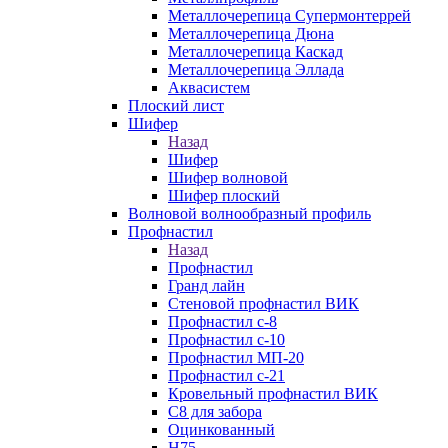
Металлочерепица Супермонтеррей
Металлочерепица Дюна
Металлочерепица Каскад
Металлочерепица Эллада
Аквасистем
Плоский лист
Шифер
Назад
Шифер
Шифер волновой
Шифер плоский
Волновой волнообразный профиль
Профнастил
Назад
Профнастил
Гранд лайн
Стеновой профнастил ВИК
Профнастил с-8
Профнастил с-10
Профнастил МП-20
Профнастил с-21
Кровельный профнастил ВИК
С8 для забора
Оцинкованный
Н75