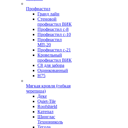
Профнастил
Гранд лайн
Стеновой
профнастил ВИК
Профнастил с-8
Профнастил с-10
Профнастил
МП-20
Профнастил с-21
Кровельный
профнастил ВИК
С8 для забора
Оцинкованный
Н75
Мягкая кровля (гибкая
черепица)
Деке
Quiet-Tile
Roofshield
Катепал
Шинглас
Технониколь
Тегола