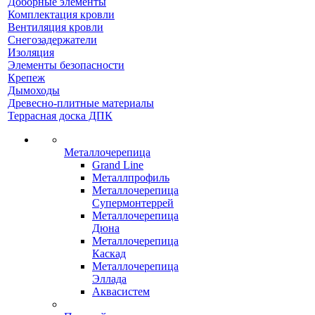
Доборные элементы
Комплектация кровли
Вентиляция кровли
Снегозадержатели
Изоляция
Элементы безопасности
Крепеж
Дымоходы
Древесно-плитные материалы
Террасная доска ДПК
Металлочерепица
Grand Line
Металлпрофиль
Металлочерепица
Супермонтеррей
Металлочерепица
Дюна
Металлочерепица
Каскад
Металлочерепица
Эллада
Аквасистем