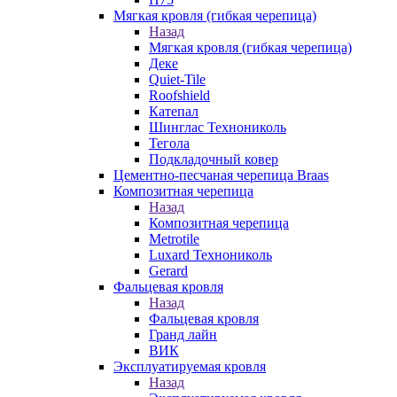
Мягкая кровля (гибкая черепица)
Назад
Мягкая кровля (гибкая черепица)
Деке
Quiet-Tile
Roofshield
Катепал
Шинглас Технониколь
Тегола
Подкладочный ковер
Цементно-песчаная черепица Braas
Композитная черепица
Назад
Композитная черепица
Metrotile
Luxard Технониколь
Gerard
Фальцевая кровля
Назад
Фальцевая кровля
Гранд лайн
ВИК
Эксплуатируемая кровля
Назад