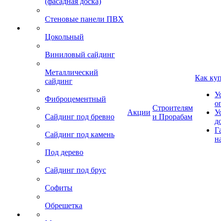
(фасадная доска)
Стеновые панели ПВХ
Цокольный
Виниловый сайдинг
Металлический
Как ку
сайдинг
У
Фиброцементный
о
Строителям
Акции
У
Сайдинг под бревно
и Прорабам
д
Г
Сайдинг под камень
н
Под дерево
Сайдинг под брус
Софиты
Обрешетка