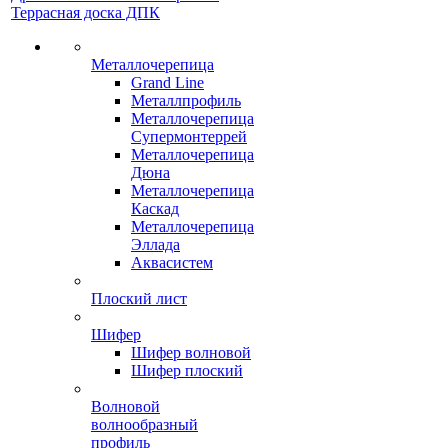
Террасная доска ДПК
Металлочерепица
Grand Line
Металлпрофиль
Металлочерепица
Супермонтеррей
Металлочерепица
Дюна
Металлочерепица
Каскад
Металлочерепица
Эллада
Аквасистем
Плоский лист
Шифер
Шифер волновой
Шифер плоский
Волновой
волнообразный
профиль