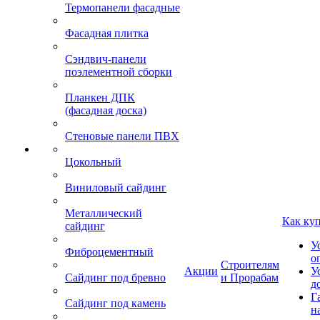
Термопанели фасадные
Фасадная плитка
Сэндвич-панели
поэлементной сборки
Планкен ДПК
(фасадная доска)
Стеновые панели ПВХ
Цокольный
Виниловый сайдинг
Металлический
Как ку
сайдинг
У
Фиброцементный
о
Строителям
Акции
У
Сайдинг под бревно
и Прорабам
д
Г
Сайдинг под камень
н