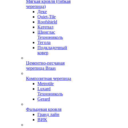
Мягкая кровля (гибкая
черепица)
Деке
Quiet-Tile
Roofshield
Катепал
Шинглас
Технониколь
Тегола
Подкладочный
ковер
Цементно-песчаная
черепица Braas
Композитная черепица
Metrotile
Luxard
Технониколь
Gerard
Фальцевая кровля
Гранд лайн
ВИК