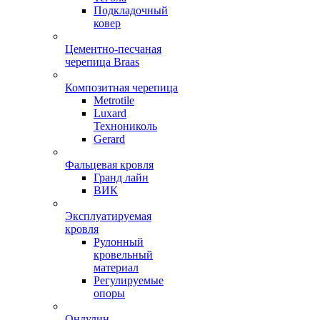
Подкладочный
ковер
Цементно-песчаная
черепица Braas
Композитная черепица
Metrotile
Luxard
Технониколь
Gerard
Фальцевая кровля
Гранд лайн
ВИК
Эксплуатируемая
кровля
Рулонный
кровельный
материал
Регулируемые
опоры
Ондулин