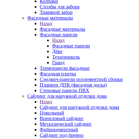
Колпаки
Столбы для забора
Травяной забор
Фасадные материалы
Назад
Фасадные материалы
Фасадные панели
Назад
Фасадные панели
Дёке
Технониколь
Гранд
Термопанели фасадные
Фасадная плитка
Сэндвич-панели поэлементной сборки
Планкен ДПК (фасадная доска)
Стеновые панели ПВХ
Сайдинг для наружной отделки дома
Назад
Сайдинг для наружной отделки дома
Цокольный
Виниловый сайдинг
Металлический сайдинг
Фиброцементный
Сайдинг под бревно