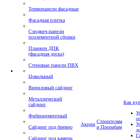
Термопанели фасадные
Фасадная плитка
Сэндвич-панели
поэлементной сборки
Планкен ДПК
(фасадная доска)
Стеновые панели ПВХ
Цокольный
Виниловый сайдинг
Металлический
Как ку
сайдинг
У
Фиброцементный
о
Строителям
Акции
У
Сайдинг под бревно
и Прорабам
д
Г
Сайдинг под камень