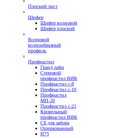
Плоский лист
Шифер
Шифер волновой
Шифер плоский
Волновой
волнообразный
профиль
Профнастил
Гранд лайн
Стеновой
профнастил ВИК
Профнастил с-8
Профнастил с-10
Профнастил
МП-20
Профнастил с-21
Кровельный
профнастил ВИК
С8 для забора
Оцинкованный
Н75