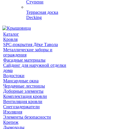
Ступени
Террасная доска
Decking
Каталог
Кровля
SPC-покрытия Дёке Тавола
Металлические заборы и
ограждения
Фасадные материалы
Сайдинг для наружной отделки
дома
Водостоки
Мансардные окна
Чердачные лестницы
Доборные элементы
Комплектация кровли
Вентиляция кровли
Снегозадержатели
Изоляция
Элементы безопасности
Крепеж
Дымоходы