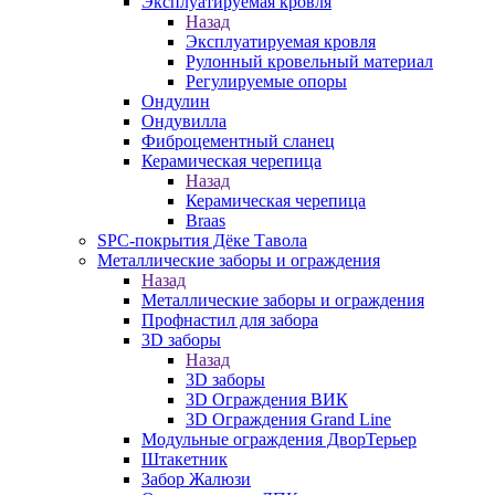
Эксплуатируемая кровля
Назад
Эксплуатируемая кровля
Рулонный кровельный материал
Регулируемые опоры
Ондулин
Ондувилла
Фиброцементный сланец
Керамическая черепица
Назад
Керамическая черепица
Braas
SPC-покрытия Дёке Тавола
Металлические заборы и ограждения
Назад
Металлические заборы и ограждения
Профнастил для забора
3D заборы
Назад
3D заборы
3D Ограждения ВИК
3D Ограждения Grand Line
Модульные ограждения ДворТерьер
Штакетник
Забор Жалюзи