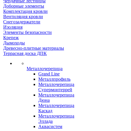
Чердачные лестницы
Доборные элементы
Комплектация кровли
Вентиляция кровли
Снегозадержатели
Изоляция
Элементы безопасности
Крепеж
Дымоходы
Древесно-плитные материалы
Террасная доска ДПК
Металлочерепица
Grand Line
Металлпрофиль
Металлочерепица
Супермонтеррей
Металлочерепица
Дюна
Металлочерепица
Каскад
Металлочерепица
Эллада
Аквасистем