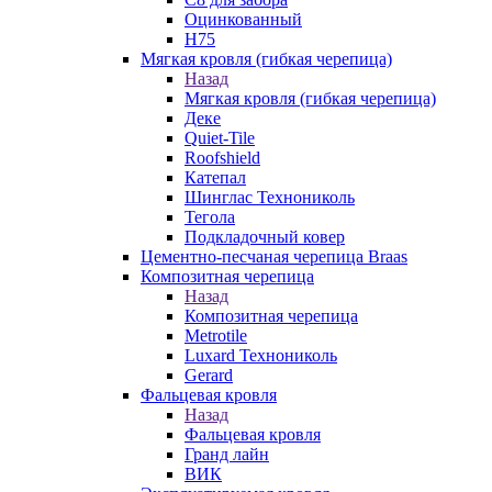
Оцинкованный
Н75
Мягкая кровля (гибкая черепица)
Назад
Мягкая кровля (гибкая черепица)
Деке
Quiet-Tile
Roofshield
Катепал
Шинглас Технониколь
Тегола
Подкладочный ковер
Цементно-песчаная черепица Braas
Композитная черепица
Назад
Композитная черепица
Metrotile
Luxard Технониколь
Gerard
Фальцевая кровля
Назад
Фальцевая кровля
Гранд лайн
ВИК