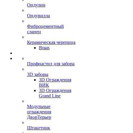
Ондулин
Ондувилла
Фиброцементный
сланец
Керамическая черепица
Braas
Профнастил для забора
3D заборы
3D Ограждения
ВИК
3D Ограждения
Grand Line
Модульные
ограждения
ДворТерьер
Штакетник