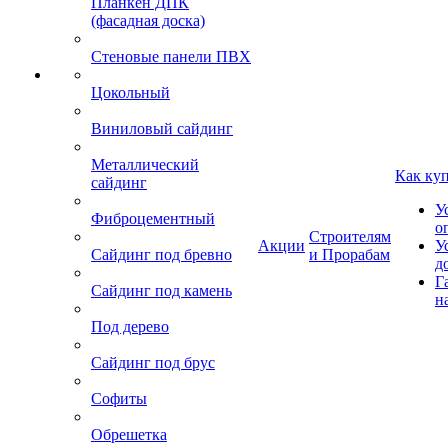
Планкен ДПК
(фасадная доска)
Стеновые панели ПВХ
Цокольный
Виниловый сайдинг
Металлический
Как ку
сайдинг
У
Фиброцементный
о
Строителям
Акции
У
Сайдинг под бревно
и Прорабам
д
Г
Сайдинг под камень
н
Под дерево
Сайдинг под брус
Софиты
Обрешетка