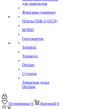
для дымоходов
Флюгарка (дымник)
Плиты OSB-3 (ОСП)
МДВП
Гипсокартон
Treedeck
Террапол
Deckart
Ступени
Террасная доска
Decking
Отложенные
0
Корзина
0
0