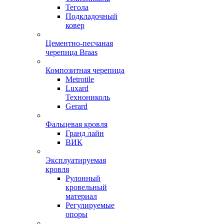
Тегола
Подкладочный
ковер
Цементно-песчаная
черепица Braas
Композитная черепица
Metrotile
Luxard
Технониколь
Gerard
Фальцевая кровля
Гранд лайн
ВИК
Эксплуатируемая
кровля
Рулонный
кровельный
материал
Регулируемые
опоры