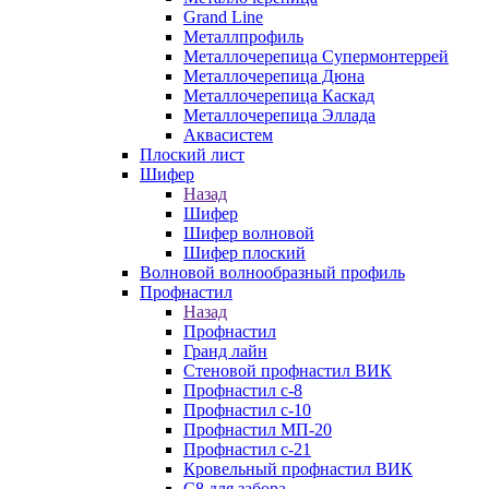
Grand Line
Металлпрофиль
Металлочерепица Супермонтеррей
Металлочерепица Дюна
Металлочерепица Каскад
Металлочерепица Эллада
Аквасистем
Плоский лист
Шифер
Назад
Шифер
Шифер волновой
Шифер плоский
Волновой волнообразный профиль
Профнастил
Назад
Профнастил
Гранд лайн
Стеновой профнастил ВИК
Профнастил с-8
Профнастил с-10
Профнастил МП-20
Профнастил с-21
Кровельный профнастил ВИК
С8 для забора