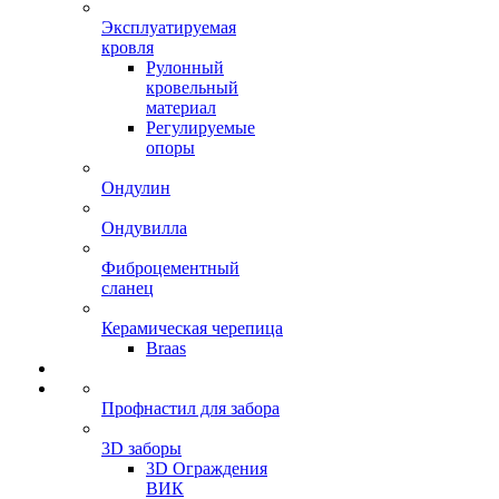
Эксплуатируемая
кровля
Рулонный
кровельный
материал
Регулируемые
опоры
Ондулин
Ондувилла
Фиброцементный
сланец
Керамическая черепица
Braas
Профнастил для забора
3D заборы
3D Ограждения
ВИК