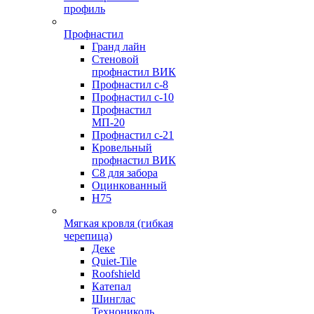
профиль
Профнастил
Гранд лайн
Стеновой
профнастил ВИК
Профнастил с-8
Профнастил с-10
Профнастил
МП-20
Профнастил с-21
Кровельный
профнастил ВИК
С8 для забора
Оцинкованный
Н75
Мягкая кровля (гибкая
черепица)
Деке
Quiet-Tile
Roofshield
Катепал
Шинглас
Технониколь