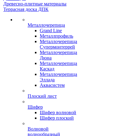
Древесно-плитные материалы
Террасная доска ДПК
Металлочерепица
Grand Line
Металлпрофиль
Металлочерепица
Супермонтеррей
Металлочерепица
Дюна
Металлочерепица
Каскад
Металлочерепица
Эллада
Аквасистем
Плоский лист
Шифер
Шифер волновой
Шифер плоский
Волновой
волнообразный