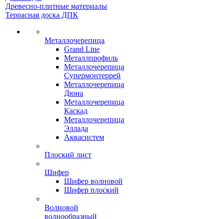
Древесно-плитные материалы
Террасная доска ДПК
Металлочерепица
Grand Line
Металлпрофиль
Металлочерепица
Супермонтеррей
Металлочерепица
Дюна
Металлочерепица
Каскад
Металлочерепица
Эллада
Аквасистем
Плоский лист
Шифер
Шифер волновой
Шифер плоский
Волновой
волнообразный