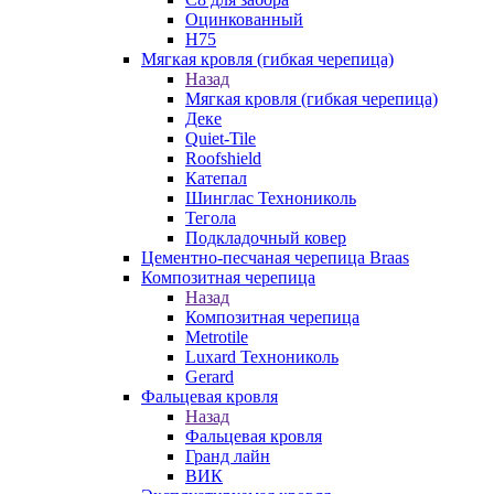
Оцинкованный
Н75
Мягкая кровля (гибкая черепица)
Назад
Мягкая кровля (гибкая черепица)
Деке
Quiet-Tile
Roofshield
Катепал
Шинглас Технониколь
Тегола
Подкладочный ковер
Цементно-песчаная черепица Braas
Композитная черепица
Назад
Композитная черепица
Metrotile
Luxard Технониколь
Gerard
Фальцевая кровля
Назад
Фальцевая кровля
Гранд лайн
ВИК