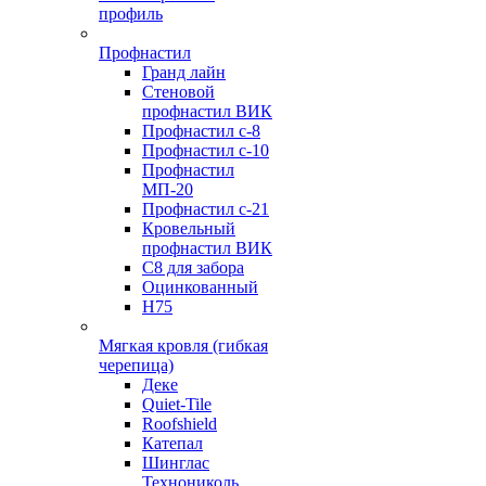
профиль
Профнастил
Гранд лайн
Стеновой
профнастил ВИК
Профнастил с-8
Профнастил с-10
Профнастил
МП-20
Профнастил с-21
Кровельный
профнастил ВИК
С8 для забора
Оцинкованный
Н75
Мягкая кровля (гибкая
черепица)
Деке
Quiet-Tile
Roofshield
Катепал
Шинглас
Технониколь