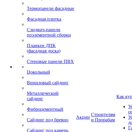
Термопанели фасадные
Фасадная плитка
Сэндвич-панели
поэлементной сборки
Планкен ДПК
(фасадная доска)
Стеновые панели ПВХ
Цокольный
Виниловый сайдинг
Металлический
Как ку
сайдинг
У
Фиброцементный
о
Строителям
Акции
У
Сайдинг под бревно
и Прорабам
д
Г
Сайдинг под камень