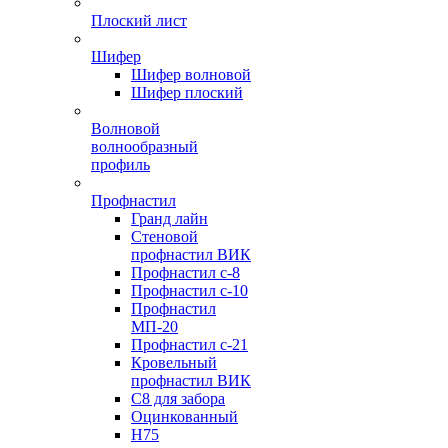
Плоский лист
Шифер
Шифер волновой
Шифер плоский
Волновой
волнообразный
профиль
Профнастил
Гранд лайн
Стеновой
профнастил ВИК
Профнастил с-8
Профнастил с-10
Профнастил
МП-20
Профнастил с-21
Кровельный
профнастил ВИК
С8 для забора
Оцинкованный
Н75