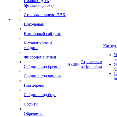
Планкен ДПК
(фасадная доска)
Стеновые панели ПВХ
Цокольный
Виниловый сайдинг
Металлический
Как ку
сайдинг
У
Фиброцементный
о
Строителям
Акции
У
Сайдинг под бревно
и Прорабам
д
Г
Сайдинг под камень
н
Под дерево
Сайдинг под брус
Софиты
Обрешетка