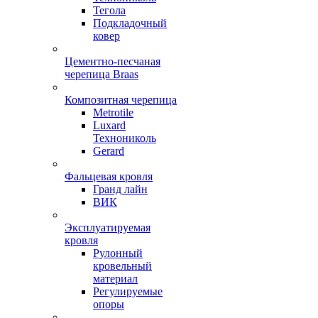
Тегола
Подкладочный
ковер
Цементно-песчаная
черепица Braas
Композитная черепица
Metrotile
Luxard
Технониколь
Gerard
Фальцевая кровля
Гранд лайн
ВИК
Эксплуатируемая
кровля
Рулонный
кровельный
материал
Регулируемые
опоры