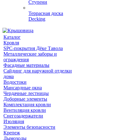
Ступени
Террасная доска
Decking
Каталог
Кровля
SPC-покрытия Дёке Тавола
Металлические заборы и
ограждения
Фасадные материалы
Сайдинг для наружной отделки
дома
Водостоки
Мансардные окна
Чердачные лестницы
Доборные элементы
Комплектация кровли
Вентиляция кровли
Снегозадержатели
Изоляция
Элементы безопасности
Крепеж
Дымоходы