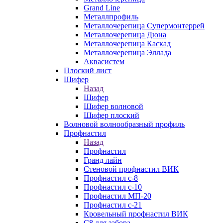
Grand Line
Металлпрофиль
Металлочерепица Супермонтеррей
Металлочерепица Дюна
Металлочерепица Каскад
Металлочерепица Эллада
Аквасистем
Плоский лист
Шифер
Назад
Шифер
Шифер волновой
Шифер плоский
Волновой волнообразный профиль
Профнастил
Назад
Профнастил
Гранд лайн
Стеновой профнастил ВИК
Профнастил с-8
Профнастил с-10
Профнастил МП-20
Профнастил с-21
Кровельный профнастил ВИК
С8 для забора