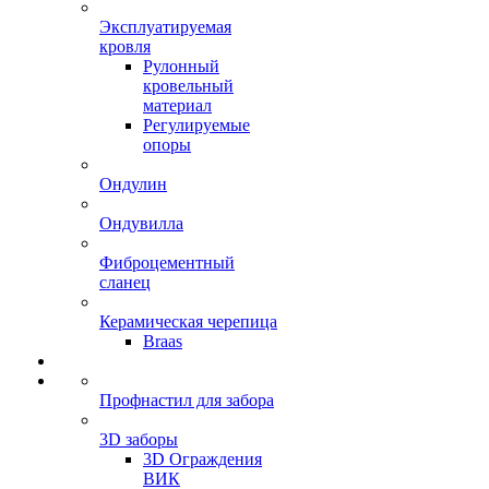
Эксплуатируемая
кровля
Рулонный
кровельный
материал
Регулируемые
опоры
Ондулин
Ондувилла
Фиброцементный
сланец
Керамическая черепица
Braas
Профнастил для забора
3D заборы
3D Ограждения
ВИК