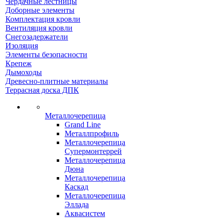
Чердачные лестницы
Доборные элементы
Комплектация кровли
Вентиляция кровли
Снегозадержатели
Изоляция
Элементы безопасности
Крепеж
Дымоходы
Древесно-плитные материалы
Террасная доска ДПК
Металлочерепица
Grand Line
Металлпрофиль
Металлочерепица
Супермонтеррей
Металлочерепица
Дюна
Металлочерепица
Каскад
Металлочерепица
Эллада
Аквасистем