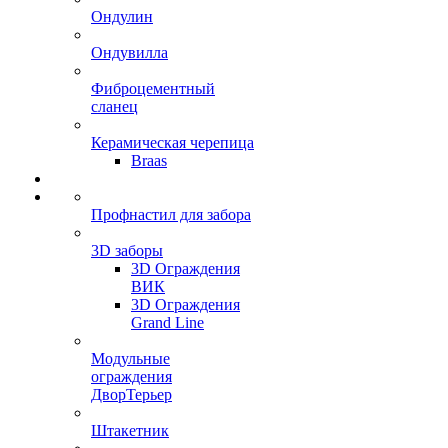
Ондулин
Ондувилла
Фиброцементный
сланец
Керамическая черепица
Braas
Профнастил для забора
3D заборы
3D Ограждения
ВИК
3D Ограждения
Grand Line
Модульные
ограждения
ДворТерьер
Штакетник