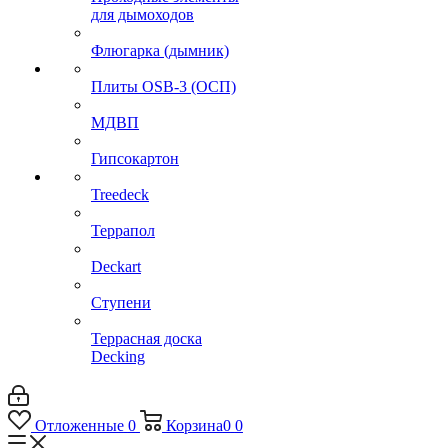
для дымоходов
Флюгарка (дымник)
Плиты OSB-3 (ОСП)
МДВП
Гипсокартон
Treedeck
Террапол
Deckart
Ступени
Террасная доска
Decking
Отложенные
0
Корзина
0
0