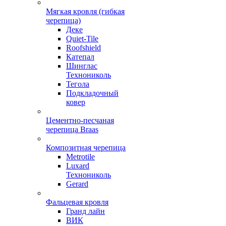
Мягкая кровля (гибкая
черепица)
Деке
Quiet-Tile
Roofshield
Катепал
Шинглас
Технониколь
Тегола
Подкладочный
ковер
Цементно-песчаная
черепица Braas
Композитная черепица
Metrotile
Luxard
Технониколь
Gerard
Фальцевая кровля
Гранд лайн
ВИК