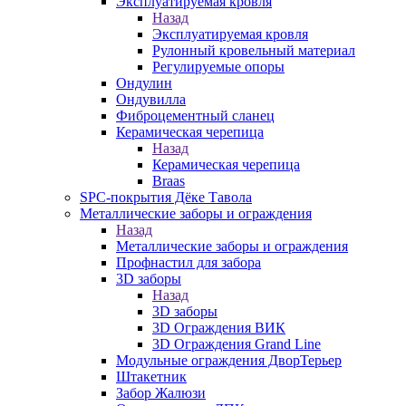
Эксплуатируемая кровля
Назад
Эксплуатируемая кровля
Рулонный кровельный материал
Регулируемые опоры
Ондулин
Ондувилла
Фиброцементный сланец
Керамическая черепица
Назад
Керамическая черепица
Braas
SPC-покрытия Дёке Тавола
Металлические заборы и ограждения
Назад
Металлические заборы и ограждения
Профнастил для забора
3D заборы
Назад
3D заборы
3D Ограждения ВИК
3D Ограждения Grand Line
Модульные ограждения ДворТерьер
Штакетник
Забор Жалюзи