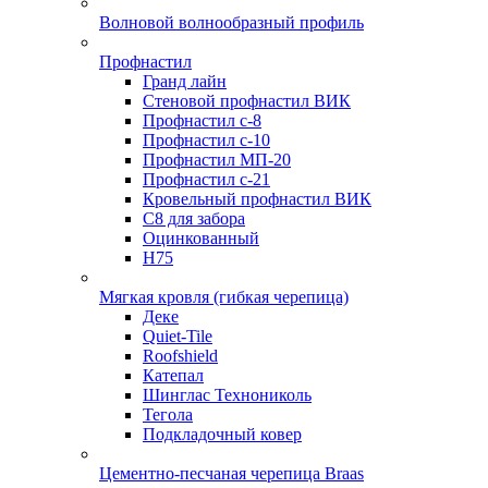
Волновой волнообразный профиль
Профнастил
Гранд лайн
Стеновой профнастил ВИК
Профнастил с-8
Профнастил с-10
Профнастил МП-20
Профнастил с-21
Кровельный профнастил ВИК
С8 для забора
Оцинкованный
Н75
Мягкая кровля (гибкая черепица)
Деке
Quiet-Tile
Roofshield
Катепал
Шинглас Технониколь
Тегола
Подкладочный ковер
Цементно-песчаная черепица Braas