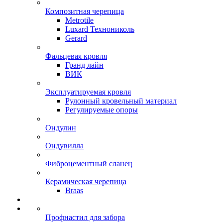
Композитная черепица
Metrotile
Luxard Технониколь
Gerard
Фальцевая кровля
Гранд лайн
ВИК
Эксплуатируемая кровля
Рулонный кровельный материал
Регулируемые опоры
Ондулин
Ондувилла
Фиброцементный сланец
Керамическая черепица
Braas
Профнастил для забора