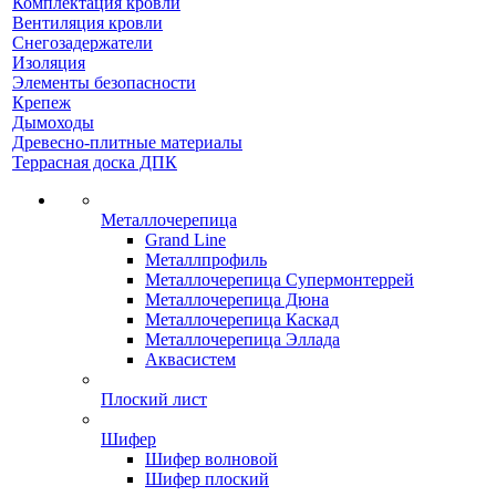
Комплектация кровли
Вентиляция кровли
Снегозадержатели
Изоляция
Элементы безопасности
Крепеж
Дымоходы
Древесно-плитные материалы
Террасная доска ДПК
Металлочерепица
Grand Line
Металлпрофиль
Металлочерепица Супермонтеррей
Металлочерепица Дюна
Металлочерепица Каскад
Металлочерепица Эллада
Аквасистем
Плоский лист
Шифер
Шифер волновой
Шифер плоский