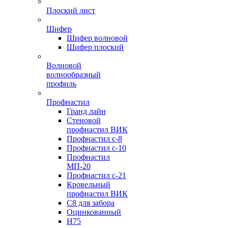
Плоский лист
Шифер
Шифер волновой
Шифер плоский
Волновой
волнообразный
профиль
Профнастил
Гранд лайн
Стеновой
профнастил ВИК
Профнастил с-8
Профнастил с-10
Профнастил
МП-20
Профнастил с-21
Кровельный
профнастил ВИК
С8 для забора
Оцинкованный
Н75