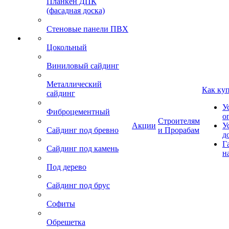
Планкен ДПК
(фасадная доска)
Стеновые панели ПВХ
Цокольный
Виниловый сайдинг
Металлический
Как ку
сайдинг
У
Фиброцементный
о
Строителям
Акции
У
Сайдинг под бревно
и Прорабам
д
Г
Сайдинг под камень
н
Под дерево
Сайдинг под брус
Софиты
Обрешетка