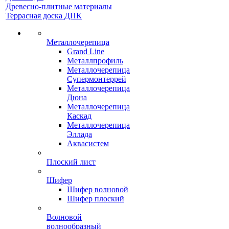
Древесно-плитные материалы
Террасная доска ДПК
Металлочерепица
Grand Line
Металлпрофиль
Металлочерепица
Супермонтеррей
Металлочерепица
Дюна
Металлочерепица
Каскад
Металлочерепица
Эллада
Аквасистем
Плоский лист
Шифер
Шифер волновой
Шифер плоский
Волновой
волнообразный