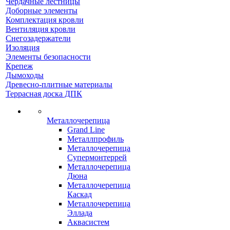
Чердачные лестницы
Доборные элементы
Комплектация кровли
Вентиляция кровли
Снегозадержатели
Изоляция
Элементы безопасности
Крепеж
Дымоходы
Древесно-плитные материалы
Террасная доска ДПК
Металлочерепица
Grand Line
Металлпрофиль
Металлочерепица
Супермонтеррей
Металлочерепица
Дюна
Металлочерепица
Каскад
Металлочерепица
Эллада
Аквасистем