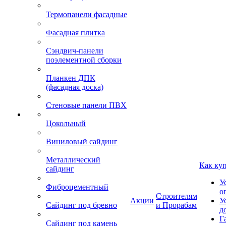
Термопанели фасадные
Фасадная плитка
Сэндвич-панели
поэлементной сборки
Планкен ДПК
(фасадная доска)
Стеновые панели ПВХ
Цокольный
Виниловый сайдинг
Металлический
Как ку
сайдинг
У
Фиброцементный
о
Строителям
Акции
У
Сайдинг под бревно
и Прорабам
д
Г
Сайдинг под камень