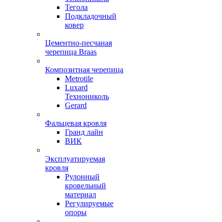
Тегола
Подкладочный
ковер
Цементно-песчаная
черепица Braas
Композитная черепица
Metrotile
Luxard
Технониколь
Gerard
Фальцевая кровля
Гранд лайн
ВИК
Эксплуатируемая
кровля
Рулонный
кровельный
материал
Регулируемые
опоры