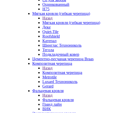
Оцинкованный
Н75
Мягкая кровля (гибкая черепица)
Назад
Мягкая кровля (гибкая черепица)
Деке
Quiet-Tile
Roofshield
Катепал
Шинглас Технониколь
Тегола
Подкладочный ковер
Цементно-песчаная черепица Braas
Композитная черепица
Назад
Композитная черепица
Metrotile
Luxard Технониколь
Gerard
Фальцевая кровля
Назад
Фальцевая кровля
Гранд лайн
ВИК