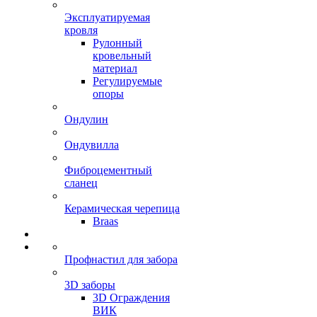
Эксплуатируемая
кровля
Рулонный
кровельный
материал
Регулируемые
опоры
Ондулин
Ондувилла
Фиброцементный
сланец
Керамическая черепица
Braas
Профнастил для забора
3D заборы
3D Ограждения
ВИК