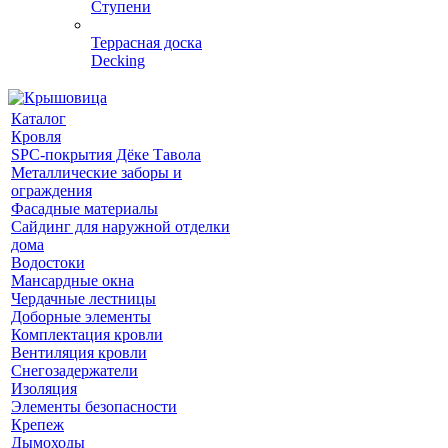
Ступени
Террасная доска
Decking
Каталог
Кровля
SPC-покрытия Дёке Тавола
Металлические заборы и
ограждения
Фасадные материалы
Сайдинг для наружной отделки
дома
Водостоки
Мансардные окна
Чердачные лестницы
Доборные элементы
Комплектация кровли
Вентиляция кровли
Снегозадержатели
Изоляция
Элементы безопасности
Крепеж
Дымоходы