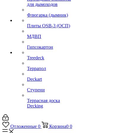
для дымоходов
Флюгарка (дымник)
Плиты OSB-3 (ОСП)
МДВП
Гипсокартон
Treedeck
Террапол
Deckart
Ступени
Террасная доска
Decking
Отложенные
0
Корзина
0
0