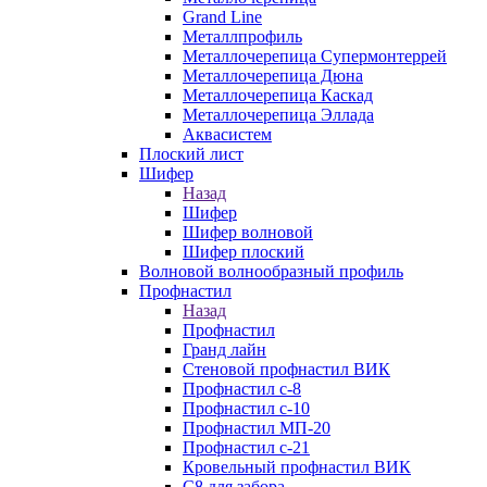
Grand Line
Металлпрофиль
Металлочерепица Супермонтеррей
Металлочерепица Дюна
Металлочерепица Каскад
Металлочерепица Эллада
Аквасистем
Плоский лист
Шифер
Назад
Шифер
Шифер волновой
Шифер плоский
Волновой волнообразный профиль
Профнастил
Назад
Профнастил
Гранд лайн
Стеновой профнастил ВИК
Профнастил с-8
Профнастил с-10
Профнастил МП-20
Профнастил с-21
Кровельный профнастил ВИК
С8 для забора