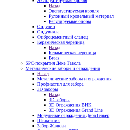
Эксплуатируемая кровля
Назад
Эксплуатируемая кровля
Рулонный кровельный материал
Регулируемые опоры
Ондулин
Ондувилла
Фиброцементный сланец
Керамическая черепица
Назад
Керамическая черепица
Braas
SPC-покрытия Дёке Тавола
Металлические заборы и ограждения
Назад
Металлические заборы и ограждения
Профнастил для забора
3D заборы
Назад
3D заборы
3D Ограждения ВИК
3D Ограждения Grand Line
Модульные ограждения ДворТерьер
Штакетник
Забор Жалюзи