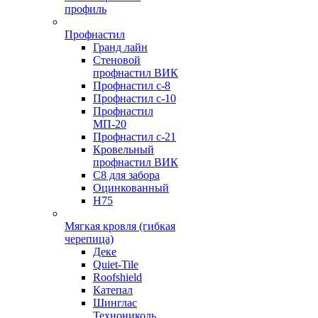
профиль
Профнастил
Гранд лайн
Стеновой
профнастил ВИК
Профнастил с-8
Профнастил с-10
Профнастил
МП-20
Профнастил с-21
Кровельный
профнастил ВИК
С8 для забора
Оцинкованный
Н75
Мягкая кровля (гибкая
черепица)
Деке
Quiet-Tile
Roofshield
Катепал
Шинглас
Технониколь