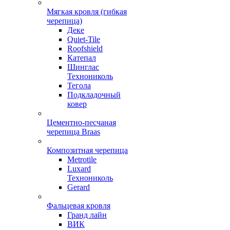
Мягкая кровля (гибкая
черепица)
Деке
Quiet-Tile
Roofshield
Катепал
Шинглас
Технониколь
Тегола
Подкладочный
ковер
Цементно-песчаная
черепица Braas
Композитная черепица
Metrotile
Luxard
Технониколь
Gerard
Фальцевая кровля
Гранд лайн
ВИК