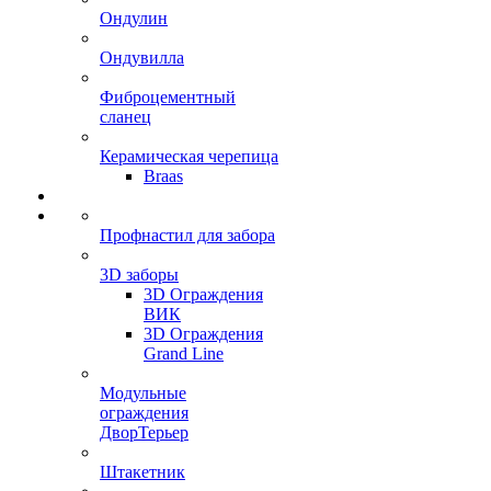
Ондулин
Ондувилла
Фиброцементный
сланец
Керамическая черепица
Braas
Профнастил для забора
3D заборы
3D Ограждения
ВИК
3D Ограждения
Grand Line
Модульные
ограждения
ДворТерьер
Штакетник